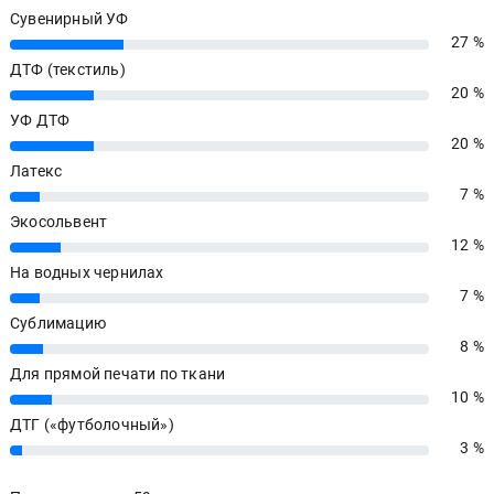
Сувенирный УФ
27 %
27%
ДТФ (текстиль)
20 %
20%
УФ ДТФ
20 %
20%
Латекс
7 %
7%
Экосольвент
12 %
12%
На водных чернилах
7 %
7%
Сублимацию
8 %
8%
Для прямой печати по ткани
10 %
10%
ДТГ («футболочный»)
3 %
3%