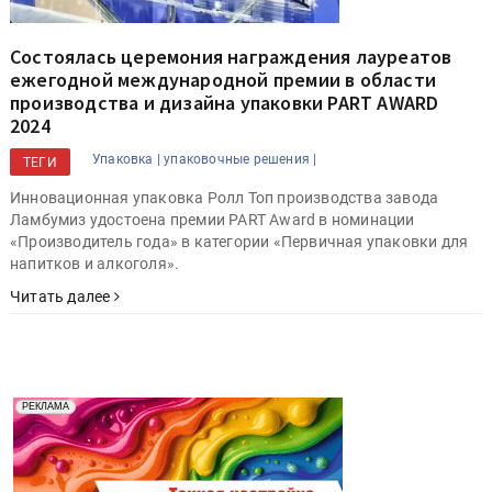
Состоялась церемония награждения лауреатов
ежегодной международной премии в области
производства и дизайна упаковки PART AWARD
2024
Упаковка |
упаковочные решения |
ТЕГИ
Инновационная упаковка Ролл Топ производства завода
Ламбумиз удостоена премии PART Award в номинации
«Производитель года» в категории «Первичная упаковки для
напитков и алкоголя».
Читать далее
Реклама. Рекламодатель ООО "Передовые Системы
РЕКЛАМА
Печати" erid: 2SDnjd2d4Qz