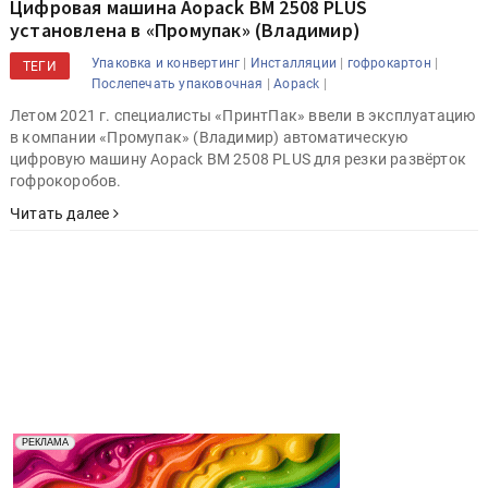
Цифровая машина Aopack BM 2508 PLUS
установлена в «Промупак» (Владимир)
|
|
|
Упаковка и конвертинг
Инсталляции
гофрокартон
ТЕГИ
|
|
Послепечать упаковочная
Aopack
Летом 2021 г. специалисты «ПринтПак» ввели в эксплуатацию
в компании «Промупак» (Владимир) автоматическую
цифровую машину Aopack BM 2508 PLUS для резки развёрток
гофрокоробов.
Читать далее
Реклама. Рекламодатель ООО "Передовые Системы
РЕКЛАМА
Печати" erid: 2SDnjd2d4Qz