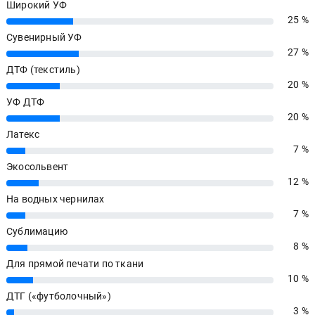
Широкий УФ
25 %
25%
Сувенирный УФ
27 %
27%
ДТФ (текстиль)
20 %
20%
УФ ДТФ
20 %
20%
Латекс
7 %
7%
Экосольвент
12 %
12%
На водных чернилах
7 %
7%
Сублимацию
8 %
8%
Для прямой печати по ткани
10 %
10%
ДТГ («футболочный»)
3 %
3%