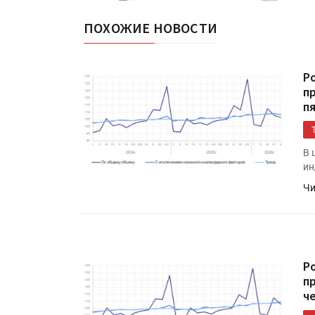
ПОХОЖИЕ НОВОСТИ
Р
п
п
В 
ин
Чи
Р
п
ч