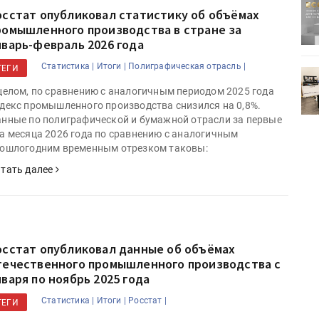
ртимент
«Дубль В» расширяет ассортимент
осстат опубликовал статистику об объёмах
ения
фольги для горячего тиснения
ромышленного производства в стране за
нварь-февраль 2026 года
Статистика |
Итоги |
Полиграфическая отрасль |
ТЕГИ
0
УФ-принтер Mimaki UJV200
зитель»
запущен в компании «Сказитель»
целом, по сравнению с аналогичным периодом 2025 года
декс промышленного производства снизился на 0,8%.
нные по полиграфической и бумажной отрасли за первые
а месяца 2026 года по сравнению с аналогичным
ошлогодним временным отрезком таковы:
тать далее
осстат опубликовал данные об объёмах
течественного промышленного производства с
нваря по ноябрь 2025 года
Статистика |
Итоги |
Росстат |
ТЕГИ