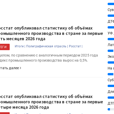
25%
Сув
27%
ДТФ
осстат опубликовал статистику об объёмах
20%
ромышленного производства в стране за первые
УФ
ять месяцев 2026 года
20%
Лат
Итоги |
Полиграфическая отрасль |
Росстат |
ТЕГИ
7%
целом, по сравнению с аналогичным периодом 2025 года
Эко
декс промышленного производства вырос на 0,5%.
12%
тать далее
На 
7%
Су
8%
Для
осстат опубликовал статистику об объёмах
10%
ромышленного производства в стране за первые
ДТГ
етыре месяца 2026 года
3%