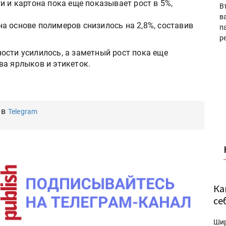
и и картона пока еще показывает рост в 5%,
В
в
а основе полимеров снизилось на 2,8%, составив
п
р
ости усилилось, а заметный рост пока еще
ва ярлыков и этикеток.
 в
Telegram
Ка
се
Ши