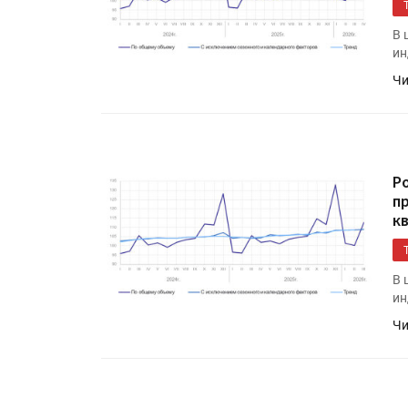
В 
ин
Чи
Р
п
к
HeyGears анонсировала
полноцветный гибридный 
принтер G1X
В 
ин
Росприроднадзор запуска
Чи
«Калькулятор утилизации»