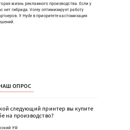
торая жизнь рекламного производства. Если у
ас нет гибрида. Vorey оптимизирует работу
артнеров. У Hyde в приоритете кастомизация
ешений.
НАШ ОПРОС
кой следующий принтер вы купите
бе на производство?
рокий УФ