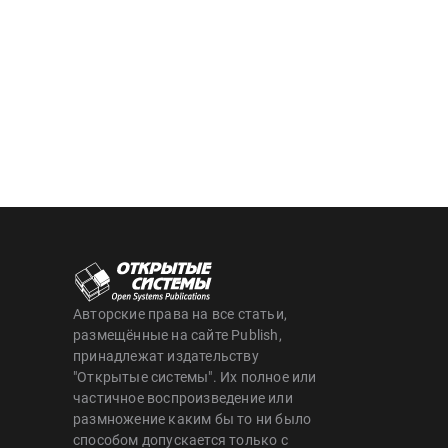
Авторские права на все статьи,
размещённые на сайте Publish,
принадлежат издательству
"Открытые системы". Их полное или
частичное воспроизведение или
размножение каким бы то ни было
способом допускается только с