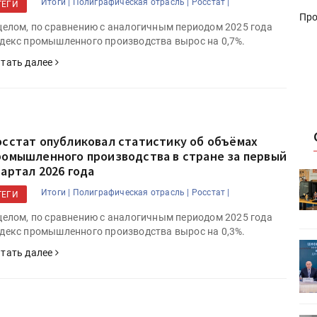
Итоги |
Полиграфическая отрасль |
Росстат |
ТЕГИ
Про
целом, по сравнению с аналогичным периодом 2025 года
декс промышленного производства вырос на 0,7%.
тать далее
осстат опубликовал статистику об объёмах
ромышленного производства в стране за первый
вартал 2026 года
HeyGears анонсировала
УФ/3D-
полноцветный гибридный УФ/3D-
Итоги |
Полиграфическая отрасль |
Росстат |
ТЕГИ
принтер G1X
целом, по сравнению с аналогичным периодом 2025 года
декс промышленного производства вырос на 0,3%.
ет
Росприроднадзор запускает
тать далее
«Калькулятор утилизации»