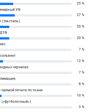
25 %
енирный УФ
27 %
 (текстиль)
20 %
 ДТФ
20 %
екс
7 %
сольвент
12 %
водных чернилах
7 %
блимацию
8 %
 прямой печати по ткани
10 %
 («футболочный»)
3 %