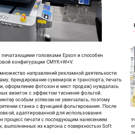
мя печатающими головками Epson и способен
етовой конфигурации CMYK+W+V.
 множество направлений рекламной деятельности
му, брендирование сувениров и транспорта, печать
ии, оформление фотозон и мест продаж) нуждалась
ных визиток с эффектом тиснения фольгой.
ринтер особым успехом не увенчалась, поэтому
ретении станка с функцией фольгирования. После
ловкой, адаптированной для использования
ен процесс печати с последующим нанесением
У
, выполненных из картона с поверхностью Soft
о
т