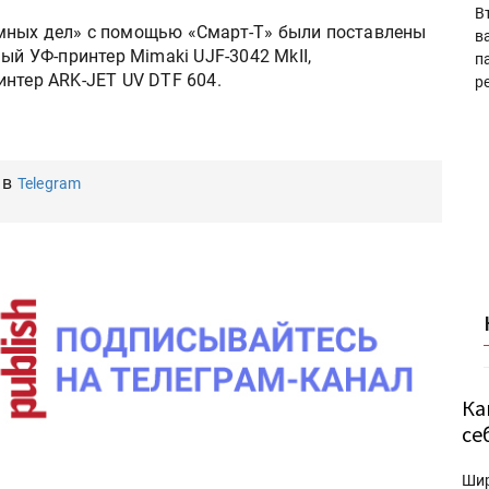
В
мных дел» с помощью «Смарт-Т» были поставлены
в
ый УФ-принтер Mimaki UJF-3042 MkII,
п
интер ARK-JET UV DTF 604.
р
 в
Telegram
Ка
се
Ши