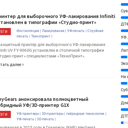
25%
Сув
ринтер для выборочного УФ-лакирования Infiniti
27%
становлен в типографии «Студио-принт»
ДТФ
20%
Инсталляции |
Лакирование |
УФ-печать |
Струйная
ТЕГИ
печать |
Технопринт |
УФ
20%
аншетный принтер для выборочного УФ-лакирования
Лат
finiti UV FY-9060G установлен в столичной типографии
тудио-принт» специалистами «ТехноПринт».
7%
Эко
тать далее
12%
На 
7%
Су
8%
eyGears анонсировала полноцветный
Для
ибридный УФ/3D-принтер G1X
10%
УФ-принтеры |
3D-принтеры |
гибридные технологии |
ТЕГИ
ДТГ
УФ-печать |
3D-печать |
3%
нованная в 2015 году в Гуанчжоу (КНР) HeyGears