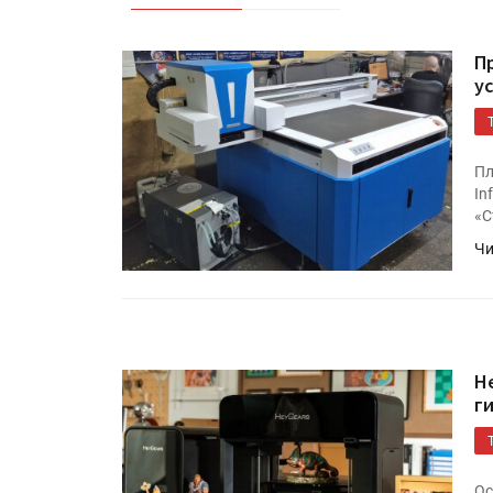
П
у
Пл
In
«С
Чи
H
г
Ос