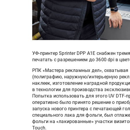
УФ-принтер Sprinter DPP A1E снабжен тре
печатать с разрешением до 3600 dpi в цв
РПК «Мастера рекламных дел», охватывая
(полиграфию, наружную/интерьерную рекла
наклеек, изготовление наградной продукц
в технологии для производства эксклюзив
Попытка использовать для этого UV DTF-п
оперативно было принято решение о приоб
запуска нового принтера с печатающей го
специального лака для фольги, был отлаж
фольги на «лакированные» участки визиток
Touch.