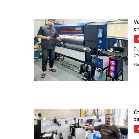
«Дубль В» расширяет ассо
фольги для горячего тисн
У
с
УФ-принтер Mimaki UJV20
запущен в компании «Ска
Ру
ст
Чи
С
з