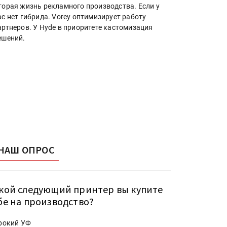
торая жизнь рекламного производства. Если у
ас нет гибрида. Vorey оптимизирует работу
артнеров. У Hyde в приоритете кастомизация
ешений.
НАШ ОПРОС
кой следующий принтер вы купите
бе на производство?
рокий УФ