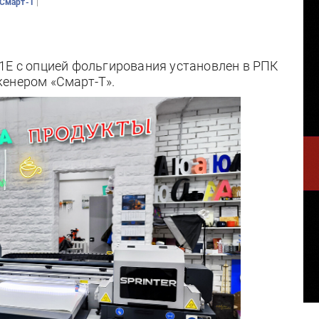
|
Смарт-Т
1E с опцией фольгирования установлен в РПК
женером «Смарт-Т».