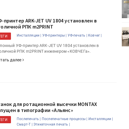
ртимент
«Дубль В» расширяет ассортимент
ения
фольги для горячего тиснения
Ф-принтер ARK-JET UV 1804 установлен в
толичной РПК m2PRINT
0
УФ-принтер Mimaki UJV200
Инсталляции |
УФ-принтеры |
УФ-печать |
Ковчег |
зитель»
запущен в компании «Сказитель»
ТЕГИ
лонный УФ-принтер ARK-JET UV 1804 установлен в
оличной РПК m2PRINT инженером «КОВЧЕГа».
тать далее
танок для ротационной высечки MONTAX
апущен в типографии «Альянс»
Послепечать |
Послепечатные процессы |
Инсталляции |
ТЕГИ
Смарт-Т |
Этикеточная печать |