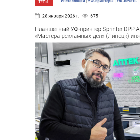
|
|
|
Инсталляции
УФ-принтеры
УФ-печать
ТЕГИ
28 января 2026 г.
675
Планшетный УФ-принтер Sprinter DPP A
«Мастера рекламных дел» (Липецк) ин