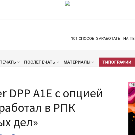
101 СПОСОБ
ЗАРАБОТАТЬ
НА ПЕ
ПЕЧАТЬ
ПОСЛЕПЕЧАТЬ
МАТЕРИАЛЫ
ТИПОГРАФИИ
Рек
РЕ
er DPP A1E с опцией
Печ
работал в РПК
ых дел»