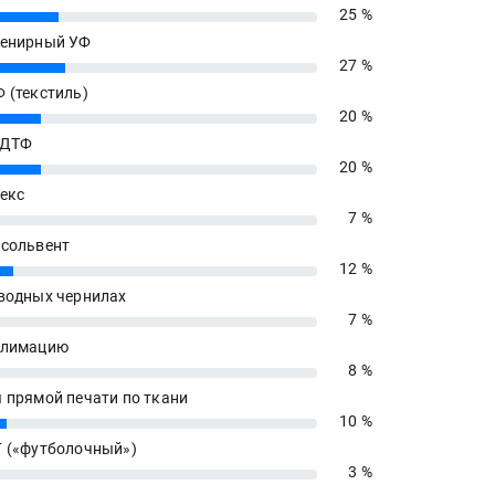
25 %
енирный УФ
27 %
 (текстиль)
20 %
 ДТФ
20 %
екс
7 %
сольвент
12 %
водных чернилах
7 %
блимацию
8 %
 прямой печати по ткани
10 %
 («футболочный»)
3 %