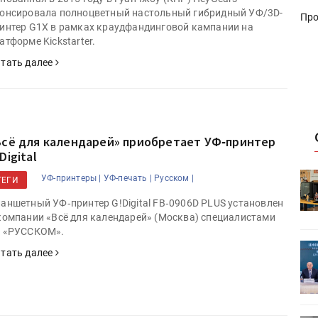
онсировала полноцветный настольный гибридный УФ/3D-
Про
интер G1X в рамках краудфандинговой кампании на
атформе Kickstarter.
тать далее
Всё для календарей» приобретает УФ‑принтер
Digital
HeyGears анонсировала
УФ-принтеры |
УФ-печать |
Русском |
ТЕГИ
УФ/3D-
полноцветный гибридный УФ/3D-
аншетный УФ‑принтер G!Digital FB‑0906D PLUS установлен
принтер G1X
компании «Всё для календарей» (Москва) специалистами
 «РУССКОМ».
ет
Росприроднадзор запускает
тать далее
«Калькулятор утилизации»