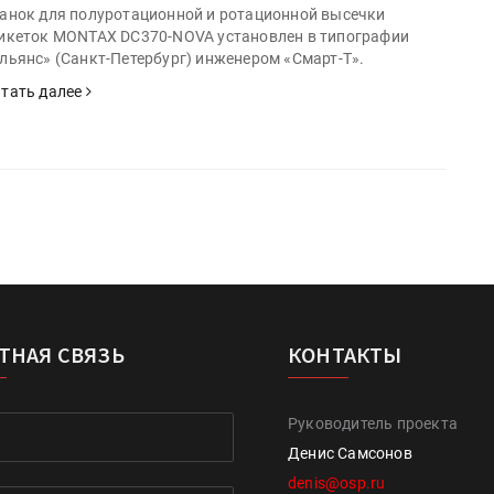
анок для полуротационной и ротационной высечки
икеток MONTAX DC370-NOVA установлен в типографии
льянс» (Санкт-Петербург) инженером «Смарт-Т».
тать далее
ТНАЯ СВЯЗЬ
КОНТАКТЫ
Руководитель проекта
Денис Самсонов
denis@osp.ru