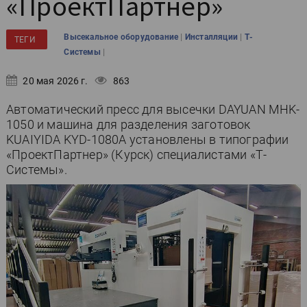
«ПроектПартнер»
|
|
Высекальное оборудование
Инсталляции
Т-
ТЕГИ
|
Системы
20 мая 2026 г.
863
Автоматический пресс для высечки DAYUAN MHK-
1050 и машина для разделения заготовок
KUAIYIDA KYD-1080A установлены в типографии
«ПроектПартнер» (Курск) специалистами «Т-
Системы».