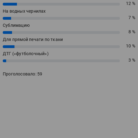
12 %
12%
На водных чернилах
7 %
7%
Сублимацию
8 %
8%
Для прямой печати по ткани
10 %
10%
ДТГ («футболочный»)
3 %
3%
Проголосовало: 59