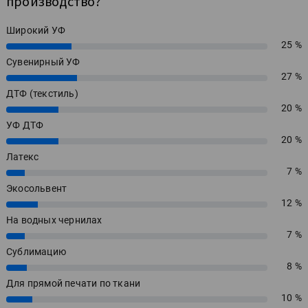
производство?
Широкий УФ
25 %
25%
Сувенирный УФ
27 %
27%
ДТФ (текстиль)
20 %
20%
УФ ДТФ
20 %
20%
Латекс
7 %
7%
Экосольвент
12 %
12%
На водных чернилах
7 %
7%
Сублимацию
8 %
8%
Для прямой печати по ткани
10 %
10%