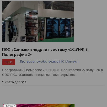
ПКФ «Санпак» внедряет систему «1С:УНФ 8.
Полиграфия 2»
Программное обеспечение |
1С |
Армекс |
ТЕГИ
Программный комплекс «1С:УНФ 8. Полиграфия 2» запущен в
ООО ПКФ «Санпак» специалистами «Армекс».
Читать далее
Реклама. Рекламодатель ООО "Передовые Системы
РЕКЛАМА