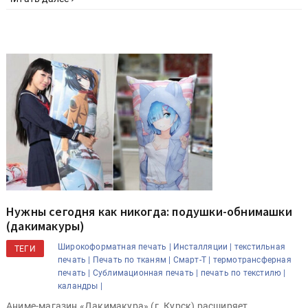
Нужны сегодня как никогда: подушки-обнимашки
(дакимакуры)
Широкоформатная печать |
Инсталляции |
текстильная
ТЕГИ
печать |
Печать по тканям |
Смарт-Т |
термотрансферная
печать |
Сублимационная печать |
печать по текстилю |
каландры |
Аниме-магазин «Дакимакура» (г. Курск) расширяет