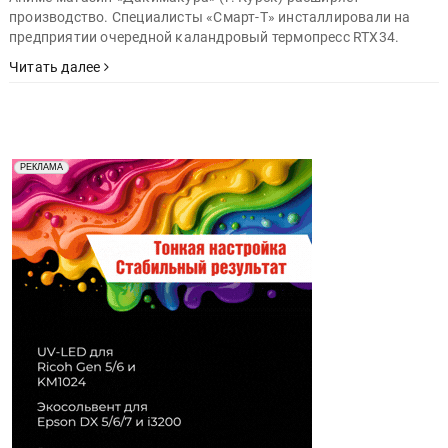
производство. Специалисты «Смарт-Т» инсталлировали на
предприятии очередной каландровый термопресс RTX34.
Читать далее
Реклама. Рекламодатель ООО "Передовые Системы
РЕКЛАМА
Печати" erid: 2SDnjd2d4Qz