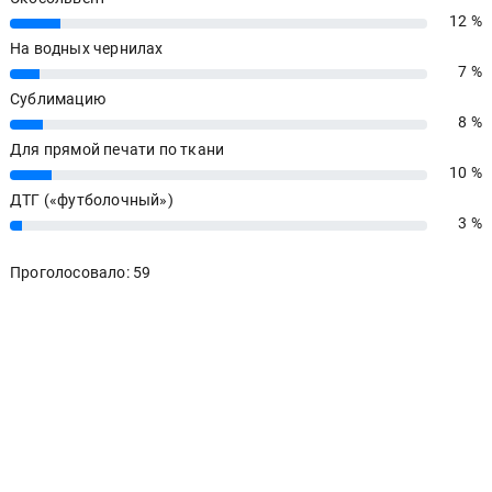
12 %
12%
На водных чернилах
7 %
7%
Сублимацию
8 %
8%
Для прямой печати по ткани
10 %
10%
ДТГ («футболочный»)
3 %
3%
Проголосовало: 59