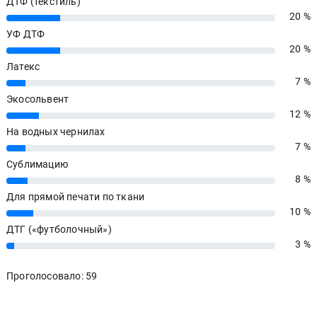
ДТФ (текстиль)
20 %
20%
УФ ДТФ
20 %
20%
Латекс
7 %
7%
Экосольвент
12 %
12%
На водных чернилах
7 %
7%
Сублимацию
8 %
8%
Для прямой печати по ткани
10 %
10%
ДТГ («футболочный»)
3 %
3%
Проголосовало: 59