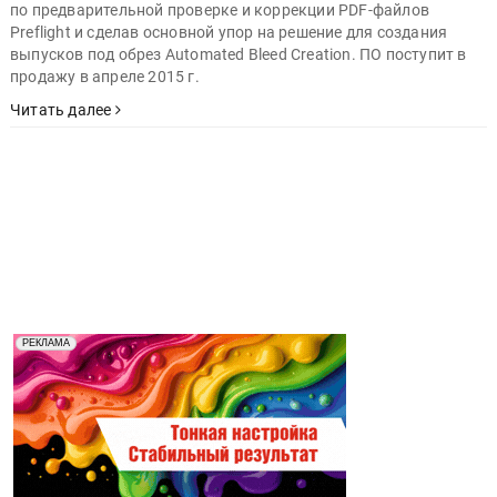
по предварительной проверке и коррекции PDF-файлов
Preflight и сделав основной упор на решение для создания
выпусков под обрез Automated Bleed Creation. ПО поступит в
продажу в апреле 2015 г.
Читать далее
Реклама. Рекламодатель ООО "Передовые Системы
РЕКЛАМА
Печати" erid: 2SDnjd2d4Qz