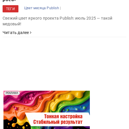
|
Цвет месяца Publish
ТЕГИ
Свежий цвет яркого проекта Publish: июль 2025 — такой
медовый!
Читать далее
Реклама. Рекламодатель ООО "Передовые Системы
РЕКЛАМА
Печати" erid: 2SDnjd2d4Qz