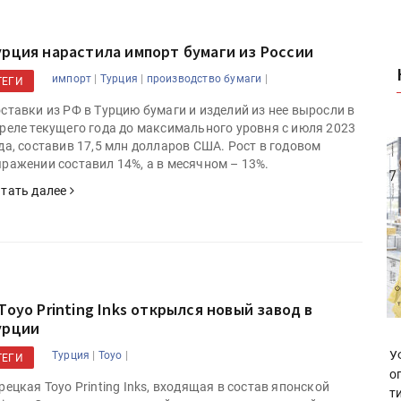
урция нарастила импорт бумаги из России
|
|
|
импорт
Турция
производство бумаги
ТЕГИ
ставки из РФ в Турцию бумаги и изделий из нее выросли в
реле текущего года до максимального уровня с июля 2023
да, составив 17,5 млн долларов США. Рост в годовом
ражении составил 14%, а в месячном – 13%.
тать далее
 Toyo Printing Inks открылся новый завод в
урции
|
|
У
Турция
Toyo
ТЕГИ
о
рецкая Toyo Printing Inks, входящая в состав японской
т