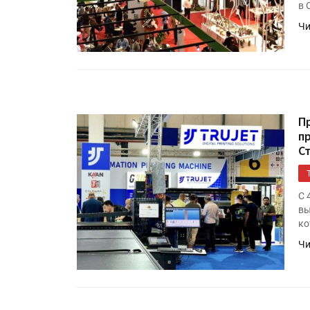
в 
Чи
П
пр
С
Росстат опубликовал стат
объёмах промышленного
С 
производства в стране за 
вы
полугодие 2026 года
ко
Чи
Круглый стол на тему РОП
28 июля