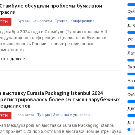
25%
 Стамбуле обсудили проблемы бумажной
трасли
Сув
27%
|
|
|
Бумажные новости
Турция
Конференция
ТЕГИ
ДТФ
6 декабря 2024 года в Стамбуле (Турция) прошла VIII
20%
ждународная конференция «Целлюлозно-бумажная
УФ
омышленность России – новые реалии, новые
20%
зможности».
Лат
тать далее
7%
Эко
12%
На 
7%
 выставку Eurasia Packaging Istanbul 2024
Су
арегистрировалось более 16 тысяч зарубежных
8%
пециалистов
Для
|
|
|
выставка
Турция
Этикетка и упаковка
10%
ТЕГИ
ДТГ
-ая Международная выставка Eurasia Packaging Istanbul
3%
24 пройдет с 23 по 26 октября в выставочном центре Tüyap