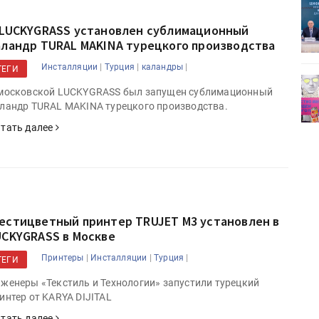
ет
Росприроднадзор запускает
«Калькулятор утилизации»
 LUCKYGRASS установлен сублимационный
аландр TURAL MAKINA турецкого производства
|
|
|
Инсталляции
Турция
каландры
ТЕГИ
деями,
IPSA 2026 приглашает за идеями,
московской LUCKYGRASS был запущен сублимационный
поставщиками и новыми
ландр TURAL MAKINA турецкого производства.
решениями для брендов
тать далее
естицветный принтер TRUJET M3 установлен в
UCKYGRASS в Москве
|
|
|
Принтеры
Инсталляции
Турция
ТЕГИ
женеры «Текстиль и Технологии» запустили турецкий
интер от KARYA DIJITAL
тать далее