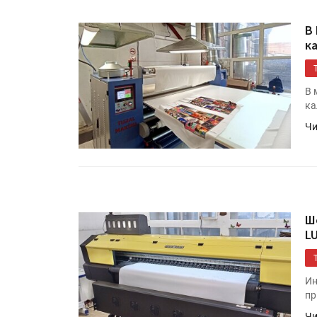
Росприроднадзор запуска
«Калькулятор утилизации»
В
к
IPSA 2026 приглашает за и
В 
поставщиками и новыми
ка
решениями для брендов
Чи
Ш
L
Ин
пр
Чи