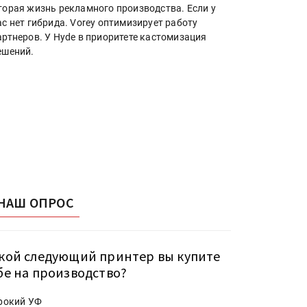
торая жизнь рекламного производства. Если у
ас нет гибрида. Vorey оптимизирует работу
артнеров. У Hyde в приоритете кастомизация
ешений.
НАШ ОПРОС
кой следующий принтер вы купите
бе на производство?
рокий УФ