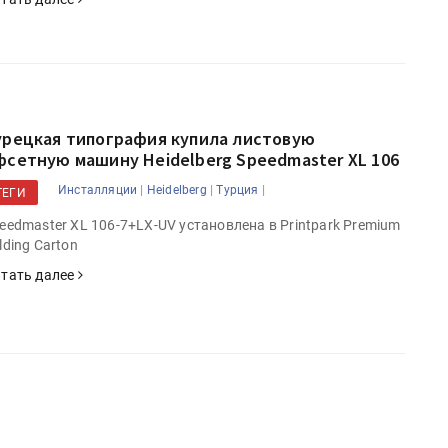
урецкая типография купила листовую
фсетную машину Heidelberg Speedmaster XL 106
|
|
|
Инсталляции
Heidelberg
Турция
ТЕГИ
eedmaster XL 106-7+LX-UV установлена в Printpark Premium
lding Carton
тать далее