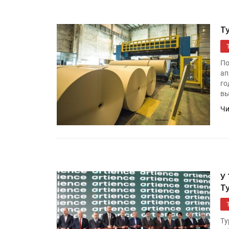
Т
По
ап
го
вы
Чи
У
Т
Ту