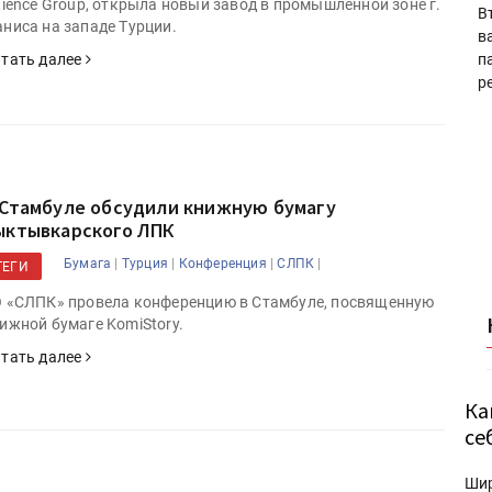
tience Group, открыла новый завод в промышленной зоне г.
В
ниса на западе Турции.
в
тать далее
п
р
 Стамбуле обсудили книжную бумагу
ыктывкарского ЛПК
|
|
|
|
Бумага
Турция
Конференция
СЛПК
ТЕГИ
 «СЛПК» провела конференцию в Стамбуле, посвященную
ижной бумаге KomiStory.
тать далее
Ка
се
Ши