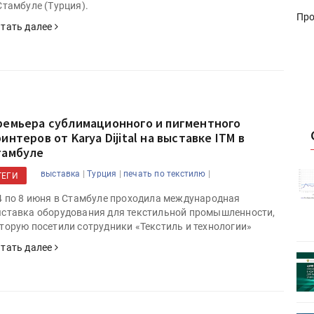
Стамбуле (Турция).
Про
тать далее
ремьера сублимационного и пигментного
интеров от Karya Dijital на выставке ITM в
тамбуле
|
|
|
выставка
Турция
печать по текстилю
истику об
Росстат опубликовал статистику об
ТЕГИ
объёмах промышленного
4 по 8 июня в Стамбуле проходила международная
первое
производства в стране за первое
ставка оборудования для текстильной промышленности,
полугодие 2026 года
торую посетили сотрудники «Текстиль и технологии»
тать далее
 пройдет
Круглый стол на тему РОП пройдет
28 июля