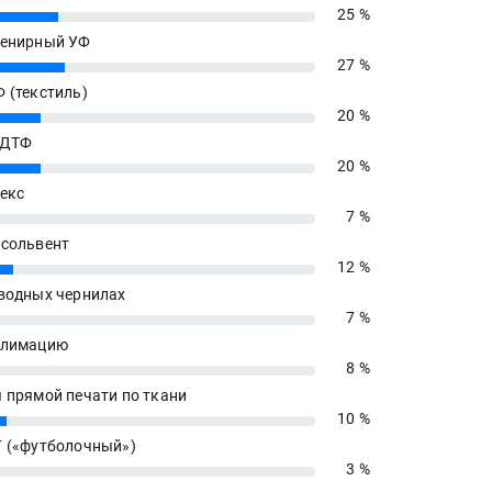
25 %
енирный УФ
27 %
 (текстиль)
20 %
 ДТФ
20 %
екс
7 %
сольвент
12 %
водных чернилах
7 %
блимацию
8 %
 прямой печати по ткани
10 %
 («футболочный»)
3 %