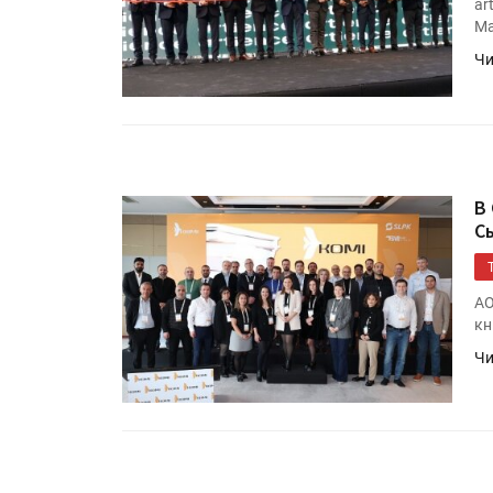
ar
Ма
Чи
В
С
АО
кн
Чи