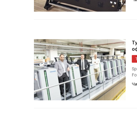
Т
о
Sp
Fo
Чи