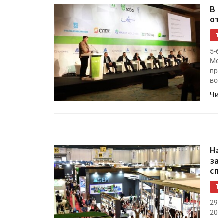
В
о
5-
Ме
пр
во
Чи
На
з
с
29
20