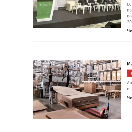
IX
пр
во
20
Чи
M
Ав
вы
Чи