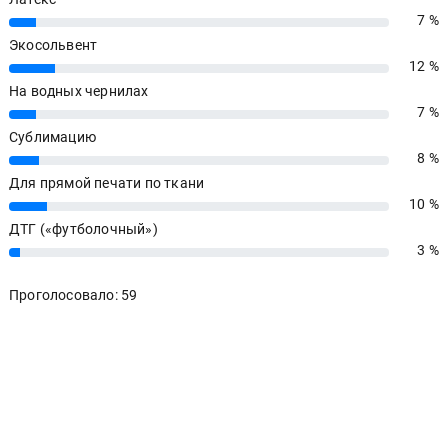
7 %
7%
Экосольвент
12 %
12%
На водных чернилах
7 %
7%
Сублимацию
8 %
8%
Для прямой печати по ткани
10 %
10%
ДТГ («футболочный»)
3 %
3%
Проголосовало: 59