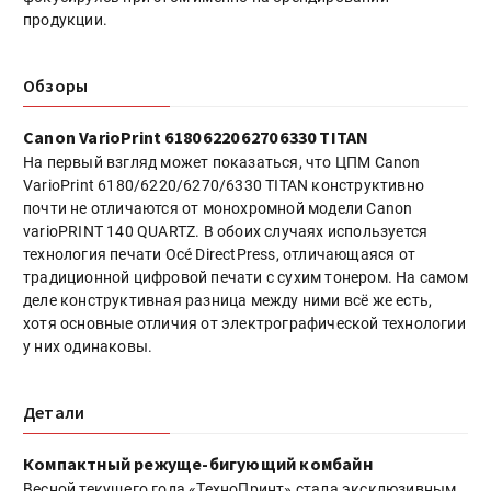
продукции.
Обзоры
Canon VarioPrint 6180 6220 6270 6330 TITAN
На первый взгляд может показаться, что ЦПМ Canon
VarioPrint 6180/6220/6270/6330 TITAN конструктивно
почти не отличаются от монохромной модели Canon
varioPRINT 140 QUARTZ. В обоих случаях используется
технология печати Océ DirectPress, отличающаяся от
традиционной цифровой печати с сухим тонером. На самом
деле конструктивная разница между ними всё же есть,
хотя основные отличия от электрографической технологии
у них одинаковы.
Детали
Компактный режуще-бигующий комбайн
Весной текущего года «ТехноПринт» стала эксклюзивным