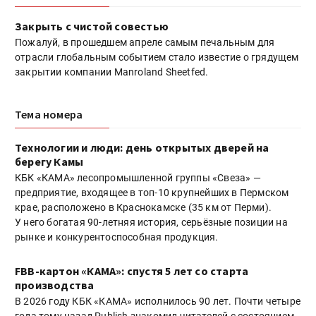
Закрыть с чистой совестью
Пожалуй, в прошедшем апреле самым печальным для
отрасли глобальным событием стало известие о грядущем
закрытии компании Manroland Sheetfed.
Тема номера
Технологии и люди: день открытых дверей на
берегу Камы
КБК «КАМА» лесопромышленной группы «Свеза» —
предприятие, входящее в топ-10 крупнейших в Пермском
крае, расположено в Краснокамске (35 км от Перми).
У него богатая 90-летняя история, серьёзные позиции на
рынке и конкурентоспособная продукция.
FBB-картон «КАМА»: спустя 5 лет со старта
производства
В 2026 году КБК «КАМА» исполнилось 90 лет. Почти четыре
года тому назад Publish знакомил читателей с состоянием