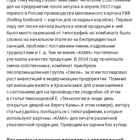
дел на предприятии после запуска в апреле 2021 года
первого в России производства мелованного картона FBB
(folding boxboard — картон для складных коробок). Первые
пару лет после начала выпуска новой продукции к ней
было много нареканий от типографий, но комбинату было
сложно на начальном этапе из-за беспрецедентных
санкций, проблем с поставками химии, кадровыми
трудностями и т. д. Тем не менее «КАМА» постепенно
улучшала качество продукции. В 2024 году произошла
смена собственника, комбинат приобрела
лесопромышленная группа «Свеза», за этим последовал
рост инвестиций в модернизацию предприятия. Помимо
организации визита в Краснокамск для ознакомления
с состоянием дел на производстве (подробно об этом
в статье Никоноровой Е. «Технологии и люди: день
открытых дверей на берегу Камы» в этом номере), автору
статьи удалось пообщаться с типографиями, которые
используют картоны «КАМА» для печати различной
упаковочной продукции. Приводим их оценки без купюр.
Планшетные режущие плоттеры с автоподачей