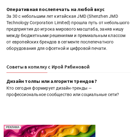
Оперативная послепечать на любой вкус
За 30 с небольшим лет китайская JMD (Shenzhen JMD
Technology Corporation Limited) прошла путь от небольшого
предприятия до игрока мирового масштаба, заняв нишу
между бюджетными решениями и премиальным классом
от европейских брендов в сегменте послепечатного
оборудования для офсетной и цифровой печати.
Советы в копилку с Ирой Рябиновой
Дизайн толпы или алгоритм трендов?
Кто сегодня формирует дизайн-тренды —
профессиональное сообщество или социальные сети?
Реклама. Рекламодатель ООО "Передовые Системы
РЕКЛАМА
Печати" erid: 2SDnjd2d4Qz