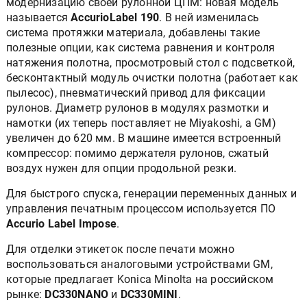
модернизацию своей рулонной ЦПМ: новая модель
называется
AccurioLabel 190
. В ней изменилась
система протяжки материала, добавлены такие
полезные опции, как система равнения и контроля
натяжения полотна, просмотровый стол с подсветкой,
бесконтактный модуль очистки полотна (работает как
пылесос), пневматический привод для фиксации
рулонов. Диаметр рулонов в модулях размотки и
намотки (их теперь поставляет не Miyakoshi, a GM)
увеличен до 620 мм. В машине имеется встроенный
компрессор: помимо держателя рулонов, сжатый
воздух нужен для опции продольной резки.
Для быстрого спуска, генерации переменных данных и
управления печатным процессом используется ПО
Accurio Label Impose
.
Для отделки этикеток после печати можно
воспользоваться аналоговыми устройствами GM,
которые предлагает Konica Minolta на российском
рынке:
DC330NANO
и
DC330MINI
.