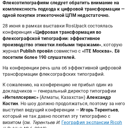
Флексотипографиям следует обратить внимание на
комплексность подхода к цифровой трансформации —
одной покупки этикеточной ЦПМ недостаточно.
28 июня в рамках выставки RosUpack состоялась
конференция
«Цифровая трансформация во
флексографской типографии: эффективное
производство этикетки любыми тиражами»
, которую
журнал
Publish провёл
совместно с
«ITE Москва». Её
посетили более 190 слушателей.
На конференции речь шла об эффективной цифровой
трансформации флексографских типографий.
К сожалению, на конференцию не прибыл один из
докладчиков — генеральный директор типографии
«Интеллсервис»
(Алматы, Казахстан)
Александр
Костин
. Но шоу должно продолжаться, поэтому за него
выступил ведущий конференции —
Игорь Терентьев
,
который не так давно посетил эту типографию с
визитом (см.
Терентьев И
.
География экспансии Ricoh