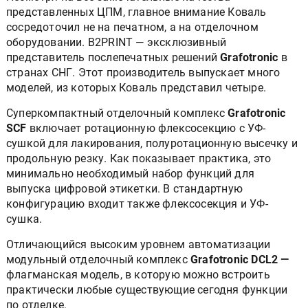
представленных ЦПМ, главное внимание Коваль
сосредоточил не на печатном, а на отделочном
оборудовании. B2PRINT — эксклюзивный
представитель послепечатных решений
Grafotronic
в
странах СНГ. Этот производитель выпускает много
моделей, из которых Коваль представил четыре.
Суперкомпактный отделочный комплекс
Grafotronic
SCF
включает ротационную флексосекцию с УФ-
сушкой для лакирования, полуротационную высечку и
продольную резку. Как показывает практика, это
минимально необходимый набор функций для
выпуска цифровой этикетки. В стандартную
конфигурацию входит также флексосекция и УФ-
сушка.
Отличающийся высоким уровнем автоматизации
модульный отделочный комплекс
Grafotronic DCL2 —
флагманская модель, в которую можно встроить
практически любые существующие сегодня функции
по отделке.