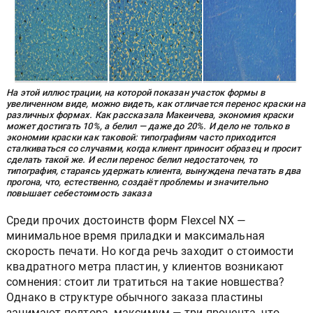
На этой иллюстрации, на которой показан участок формы в
увеличенном виде, можно видеть, как отличается перенос краски на
различных формах. Как рассказала Макеичева, экономия краски
может достигать 10%, а белил — даже до 20%. И дело не только в
экономии краски как таковой: типографиям часто приходится
сталкиваться со случаями, когда клиент приносит образец и просит
сделать такой же. И если перенос белил недостаточен, то
типография, стараясь удержать клиента, вынуждена печатать в два
прогона, что, естественно, создаёт проблемы и значительно
повышает себестоимость заказа
Среди прочих достоинств форм Flexcel NX —
минимальное время приладки и максимальная
скорость печати. Но когда речь заходит о стоимости
квадратного метра пластин, у клиентов возникают
сомнения: стоит ли тратиться на такие новшества?
Однако в структуре обычного заказа пластины
занимают полтора, максимум — три процента, что