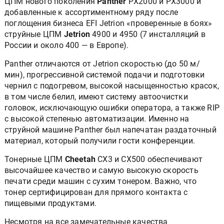
ЦПМ нового поколения
Panther
РХ2000 и РХ3000 и
добавленные к ассортиментному ряду после
поглощения бизнеса EFI Jetrion «проверенные в боях»
струйные ЦПМ
Jetrion
4900 и 4950 (7 инсталляций в
России и около 400 — в Европе).
Panther отличаются от Jetrion скоростью (до 50 м/
мин), прогрессивной системой подачи и подготовки
чернил с подогревом, высокой насыщенностью красок,
в том числе белил, имеют систему автоочистки
головок, исключающую ошибки оператора, а также RIP
с высокой степенью автоматизации. Именно на
струйной машине Panther был напечатан раздаточный
материал, который получили гости конференции.
Тонерные ЦПМ
Cheetah
CХ3 и СХ500 обеспечивают
высочайшее качество и самую высокую скорость
печати среди машин с сухим тонером. Важно, что
тонер сертифицирован для прямого контакта с
пищевыми продуктами.
Несмотря на все замечательные качества