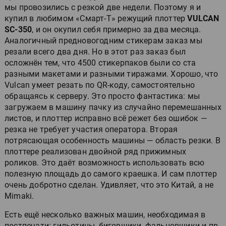
мы провозились с резкой две недели. Поэтому я и
купил в любимом «Смарт-Т» режущий плоттер
VULCAN
SC-350
, и он окупил себя примерно за два месяца.
Аналогичный предновогодним стикерам заказ мы
резали всего два дня. Но в этот раз заказ был
осложнён тем, что 4500 стикерпаков были со ста
разными макетами и разными тиражами. Хорошо, что
Vulcan умеет резать по QR-коду, самостоятельно
обращаясь к серверу. Это просто фантастика: мы
загружаем в машину пачку из случайно перемешанных
листов, и плоттер исправно всё режет без ошибок —
резка не требует участия оператора. Вторая
потрясающая особенность машины — область резки. В
плоттере реализован двойной ряд прижимных
роликов. Это даёт возможность использовать всю
полезную площадь до самого краешка. И сам плоттер
очень добротно сделан. Удивляет, что это Китай, а не
Mimaki.
Есть ещё несколько важных машин, необходимая в
постпечати: гильотины, биговщики, фальцовщики и пр.