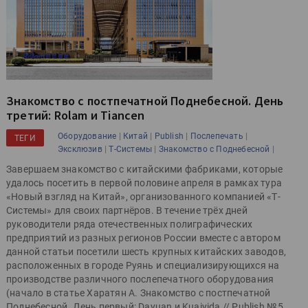
Знакомство с постпечатной Поднебесной. День
третий: Rolam и Tiancen
|
|
|
|
Оборудование
Китай
Publish
Послепечать
ТЕГИ
|
|
|
Эксклюзив
Т-Системы
Знакомство с Поднебесной
Завершаем знакомство с китайскими фабриками, которые
удалось посетить в первой половине апреля в рамках тура
«Новый взгляд на Китай», организованного компанией «Т-
Системы» для своих партнёров. В течение трёх дней
руководители ряда отечественных полиграфических
предприятий из разных регионов России вместе с автором
данной статьи посетили шесть крупных китайских заводов,
расположенных в городе Руянь и специализирующихся на
производстве различного послепечатного оборудования
(начало в статье Харатян А. Знакомство с постпечатной
Поднебесной. День первый: Dayuan и Kuaiyida // Publish № 5,