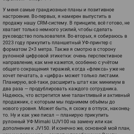
У меня самые грандиозные планы и позитивное
настроение. Во-первых, я намерен выпустить в
продажу нашу CRM-систему. В принципе, всё готово, не
хватает только немного усилий, чтобы сделать
руководство пользователя. Во-вторых, я собираюсь в
2023 году прикупить планшетный УФ-принтер с
форматом 2×3 метра. Также я смотрю в сторону
рулонной цифровой этикетки: очень перспективное
направление, как мне кажется, особенно с учётом
общего сокращения тиражей, когда «флекса» уже не
хочет печатать, а «цифра» может только листами.
Планирую, всё-таки, расширить штат как минимум в
два раза — продублировать каждого сотрудника.
Надеюсь, что встретится мне талантливый и активный
продажник, с которым мы поднимем объёмы до
нового уровня. Может быть, я схожу в отпуск, наконец-
то. Ну и как уже писал — планирую прикупить
рулонный УФ Mimaki UJV100 на замену или как
дополнение к JV150. И конечно же, основной мой план,