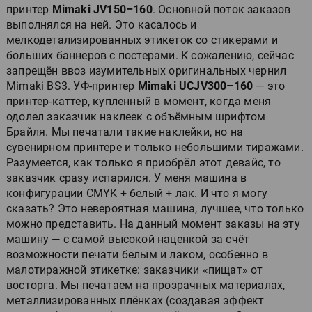
принтер
Mimaki JV150–160
. Основной поток заказов
выполнялся на ней. Это касалось и
мелкодетализированных этикеток со стикерами и
больших баннеров с постерами. К сожалению, сейчас
запрещён ввоз изумительных оригинальных чернил
Mimaki BS3. УФ-принтер
Mimaki UCJV300–160
— это
принтер-каттер, купленный в момент, когда меня
одолел заказчик наклеек с объёмным шрифтом
Брайля. Мы печатали такие наклейки, но на
сувенирном принтере и только небольшими тиражами.
Разумеется, как только я приобрёл этот девайс, то
заказчик сразу испарился. У меня машина в
конфигурации CMYK + белый + лак. И что я могу
сказать? Это невероятная машина, лучшее, что только
можно представить. На данный момент заказы на эту
машину — с самой высокой наценкой за счёт
возможности печати белым и лаком, особенно в
малотиражной этикетке: заказчики «пищат» от
восторга. Мы печатаем на прозрачных материалах,
металлизированных плёнках (создавая эффект