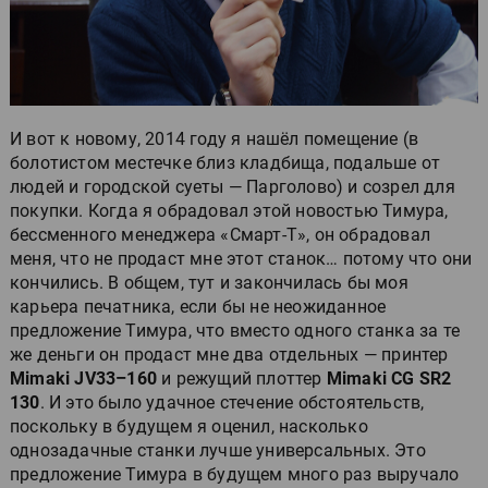
И вот к новому, 2014 году я нашёл помещение (в
болотистом местечке близ кладбища, подальше от
людей и городской суеты — Парголово) и созрел для
покупки. Когда я обрадовал этой новостью Тимура,
бессменного менеджера «Смарт-Т», он обрадовал
меня, что не продаст мне этот станок… потому что они
кончились. В общем, тут и закончилась бы моя
карьера печатника, если бы не неожиданное
предложение Тимура, что вместо одного станка за те
же деньги он продаст мне два отдельных — принтер
Mimaki JV33–160
и режущий плоттер
Mimaki СG SR2
130
. И это было удачное стечение обстоятельств,
поскольку в будущем я оценил, насколько
однозадачные станки лучше универсальных. Это
предложение Тимура в будущем много раз выручало