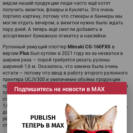
видом нашей продукции люди часто ещё хотят
получить визитки, флаеры и буклеты. Это очень
портило картину, потому что стикеры и баннеры мы
могли отдать вечером, а визитки нужно было ждать
пару дней. А теперь ещё смогли добавить в
ассортимент бумажную этикетку и наклейки.
Рулонный режущий плоттер
Mimaki CG-160FXII
в
версии
Plus
был куплен в 2021 году из-за нехватки в
ширине реза — порой требуется резать рулоны
шириной 1,6 м. Оказалось, что замена была очень
кстати — потому что ввод в работу второго рулонного
принтера UCJV300 и увеличение объёма продукции
примерно в два раза потребовали новых скоростей по
Подпишитесь на новости в МАХ
плоттерной резке. В результате мы печатаем теперь
стикеры и этикетки в основном на рулонах шириной
1,6 м. Плоттер ежедневно непрерывно режет, и иногда,
даже при его скоростях, образовывается очередь на
резку. А скорости у него фантастические — рядом
страшно стоять, с каким свистом крутится рулон.