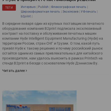
|
|
|
Интервью
Publish
Флексографская печать
ТЕГИ
|
|
|
Широкоформатная печать
Эксклюзив
УФ-печать
|
b2print
В середине января один из крупных поставщиков печатного
оборудования компания B2print подписала эксклюзивный
контракт на поставку и обслуживание печатных машин
компании Hyde Intelligent Equipment Manufacturing (Hyde) на
территории России, стран СНГ и Грузии. О том, какой путь
привёл Hyde к такому решению и почему российский рынок
остаётся одним из самых привлекательных для китайского
производителя, нам удалось выяснить в рамках Printech на
стенде B2print в беседе с основателем Hyde Дэннисом Ву.
Читать далее