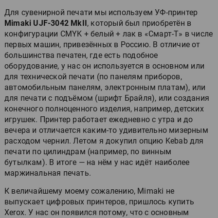
Для сувенирной печати мы используем УФ-принтер
Mimaki UJF-3042 MkII
, который был приобретён в
конфигурации CMYK + белый + лак в «Смарт-Т» в числе
первых машин, привезённых в Россию. В отличие от
большинства печатен, где есть подобное
оборудование, у нас он используется в основном или
для технической печати (по панелям приборов,
автомобильным панелям, электронным платам), или
для печати с подъёмом (шрифт Брайля), или создания
конечного полноценного изделия, например, детских
игрушек. Принтер работает ежедневно с утра и до
вечера и отличается каким-то удивительно мизерным
расходом чернил. Летом я докупил опцию Kebab для
печати по цилиндрам (например, по винным
бутылкам). В итоге — на нём у нас идёт наиболее
маржинальная печать.
К величайшему моему сожалению, Mimaki не
выпускает цифровых принтеров, пришлось купить
Xerox. У нас он появился потому, что с основным