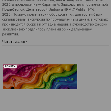
2026, а продолжение — Харатян А. Знакомство с постпечатной
Поднебесной. День второй: Jinbao и HPM // Publish № 6,
2026).Помимо презентаций оборудования, для гостей были
организованы экскурсии по промышленным цехам, в которых
производится сборка и отладка машин, а руководство фабрик
эксклюзивно поделилось планами об их дальнейшем
развитии.
Читать далее
Реклама. Рекламодатель ООО "Передовые Системы
РЕКЛАМА
Печати" erid: 2SDnjd2d4Qz