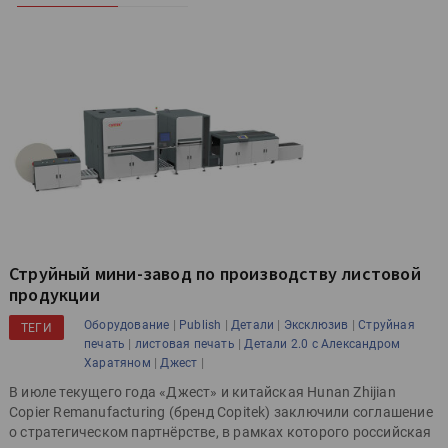
Струйный мини-завод по производству листовой
продукции
|
|
|
|
Оборудование
Publish
Детали
Эксклюзив
Струйная
ТЕГИ
|
|
печать
листовая печать
Детали 2.0 с Александром
|
|
Харатяном
Джест
В июле текущего года «Джест» и китайская Hunan Zhijian
Copier Remanufacturing (бренд Copitek) заключили соглашение
о стратегическом партнёрстве, в рамках которого российская