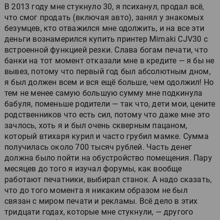
В 2013 году мне стукнуло 30, я психанул, продал всё,
что смог продать (включая авто), занял у знакомых
безумцев, кто отважился мне одолжить, и на все эти
деньги вознамерился купить принтер Mimaki CJV30 с
встроенной функцией резки. Слава богам печати, что
банки на тот момент отказали мне в кредите — я бы не
вывез, потому что первый год был абсолютным дном,
я был должен всем и вся ещё больше, чем одолжил! Но
тем не менее самую большую сумму мне подкинула
бабуля, поменьше родители — так что, дети мои, цените
родственников что есть сил, потому что даже мне это
зачлось, хоть я и был очень скверным пацаном,
который втихаря курил и часто грубил мамке. Сумма
получилась около 700 тысяч рублей. Часть денег
должна было пойти на обустройство помещения. Пару
месяцев до того я изучал форумы, как вообще
работают печатники, выбирал станок. А надо сказать,
что до того момента я никаким образом не был
связан с миром печати и рекламы. Всё дело в этих
тридцати годах, которые мне стукнули, — другого