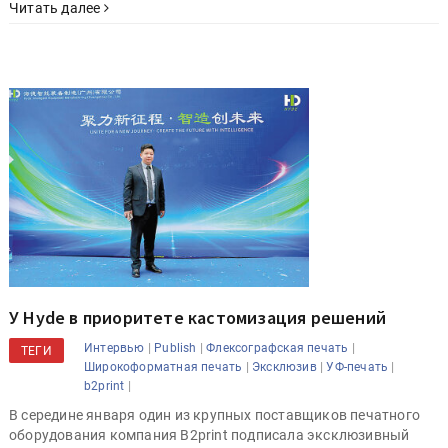
Читать далее
У Hyde в приоритете кастомизация решений
|
|
|
Интервью
Publish
Флексографская печать
ТЕГИ
|
|
|
Широкоформатная печать
Эксклюзив
УФ-печать
|
b2print
В середине января один из крупных поставщиков печатного
оборудования компания B2print подписала эксклюзивный