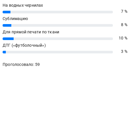
На водных чернилах
7 %
7%
Сублимацию
8 %
8%
Для прямой печати по ткани
10 %
10%
ДТГ («футболочный»)
3 %
3%
Проголосовало: 59