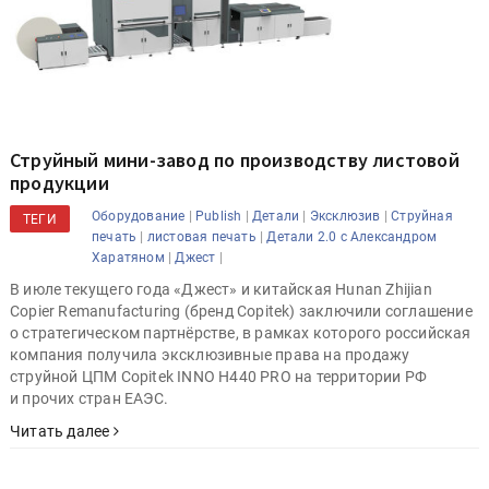
Струйный мини-завод по производству листовой
продукции
|
|
|
|
Оборудование
Publish
Детали
Эксклюзив
Струйная
ТЕГИ
|
|
печать
листовая печать
Детали 2.0 с Александром
|
|
Харатяном
Джест
В июле текущего года «Джест» и китайская Hunan Zhijian
Copier Remanufacturing (бренд Copitek) заключили соглашение
о стратегическом партнёрстве, в рамках которого российская
компания получила эксклюзивные права на продажу
струйной ЦПМ Copitek INNO H440 PRO на территории РФ
и прочих стран ЕАЭС.
Читать далее