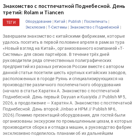
Знакомство с постпечатной Поднебесной. День
третий: Rolam и Tiancen
|
|
|
|
Оборудование
Китай
Publish
Послепечать
ТЕГИ
|
|
|
Эксклюзив
Т-Системы
Знакомство с Поднебесной
Завершаем знакомство с китайскими фабриками, которые
удалось посетить в первой половине апреля в рамках тура
«Новый взгляд на Китай», организованного компанией «Т-
Системы» для своих партнёров. В течение трёх дней
руководители ряда отечественных полиграфических
предприятий из разных регионов России вместе с автором
данной статьи посетили шесть крупных китайских заводов,
расположенных в городе Руянь и специализирующихся на
производстве различного послепечатного оборудования
(начало в статье Харатян А. Знакомство с постпечатной
Поднебесной. День первый: Dayuan и Kuaiyida // Publish № 5,
2026, а продолжение — Харатян А. Знакомство с постпечатной
Поднебесной. День второй: Jinbao и HPM // Publish № 6,
2026).Помимо презентаций оборудования, для гостей были
организованы экскурсии по промышленным цехам, в которых
производится сборка и отладка машин, а руководство фабрик
эксклюзивно поделилось планами об их дальнейшем