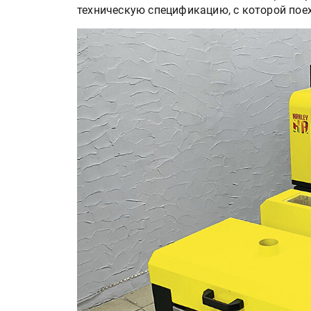
техническую спецификацию, с которой поех
HeyGears анонсировала
полноцветный гибридный 
принтер G1X
Росприроднадзор запуска
«Калькулятор утилизации»