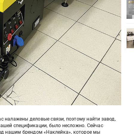
ртимент
«Дубль В» расширяет ассортимент
ения
фольги для горячего тиснения
0
УФ-принтер Mimaki UJV200
зитель»
запущен в компании «Сказитель»
нас налажены деловые связи, поэтому найти завод,
ашей спецификации, было несложно. Сейчас
од нашим брендом «Наклейка», которое мы