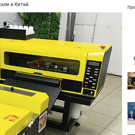
али в Китай.
Про
HeyGears анонсировала
УФ/3D-
полноцветный гибридный УФ/3D-
принтер G1X
ет
Росприроднадзор запускает
«Калькулятор утилизации»