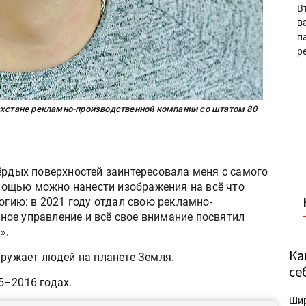
В
в
п
р
ахстане рекламно-производственной компании со штатом 80
рдых поверхностей заинтересовала меня с самого
помощью можно нанести изображения на всё что
огию: в 2021 году отдал свою рекламно-
ое управление и всё свое внимание посвятил
».
Ка
кружает людей на планете Земля.
се
5–2016 годах.
Ши