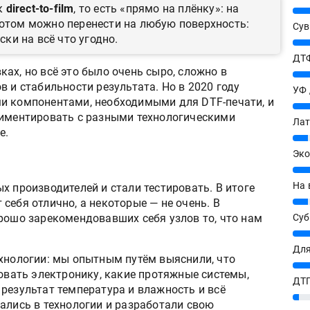
к
direct-to-film
, то есть «прямо на плёнку»: на
25%
потом можно перенести на любую поверхность:
Сув
ски на всё что угодно.
27%
ДТФ
ах, но всё это было очень сыро, сложно в
20%
в и стабильности результата. Но в 2020 году
УФ
и компонентами, необходимыми для DTF-печати, и
20%
риментировать с разными технологическими
Лат
е.
7%
Эко
12%
На 
х производителей и стали тестировать. В итоге
7%
себя отлично, а некоторые — не очень. В
рошо зарекомендовавших себя узлов то, что нам
Су
8%
Для
ехнологии: мы опытным путём выяснили, что
10%
зовать электронику, какие протяжные системы,
ДТГ
результат температура и влажность и всё
3%
ались в технологии и разработали свою