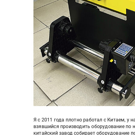
«Дубль В» расширяет ассо
фольги для горячего тисн
УФ-принтер Mimaki UJV20
запущен в компании «Ска
Я с 2011 года плотно работал с Китаем, у 
взявшийся производить оборудование по н
китайский завод собирает оборудование п