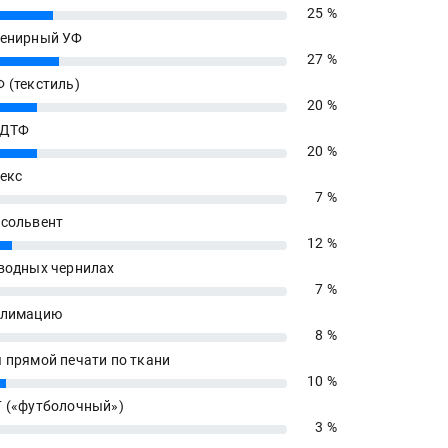
25 %
енирный УФ
27 %
 (текстиль)
20 %
 ДТФ
20 %
екс
7 %
сольвент
12 %
водных чернилах
7 %
блимацию
8 %
 прямой печати по ткани
10 %
 («футболочный»)
3 %