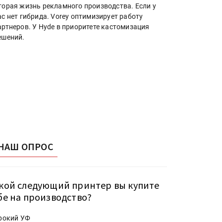
торая жизнь рекламного производства. Если у
ас нет гибрида. Vorey оптимизирует работу
артнеров. У Hyde в приоритете кастомизация
ешений.
НАШ ОПРОС
кой следующий принтер вы купите
бе на производство?
рокий УФ