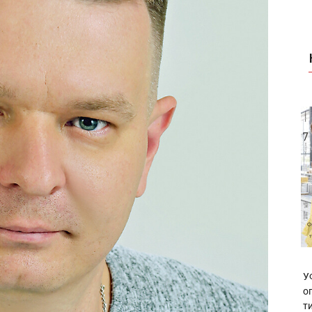
У
о
т