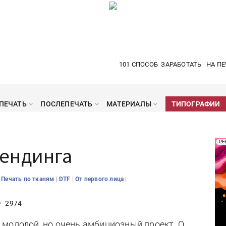
101 СПОСОБ
ЗАРАБОТАТЬ
НА ПЕ
ПЕЧАТЬ
ПОСЛЕПЕЧАТЬ
МАТЕРИАЛЫ
ТИПОГРАФИИ
Рек
РЕ
ендинга
Печ
|
|
|
|
Печать по тканям
DTF
От первого лица
2974
молодой, но очень амбициозный проект. О