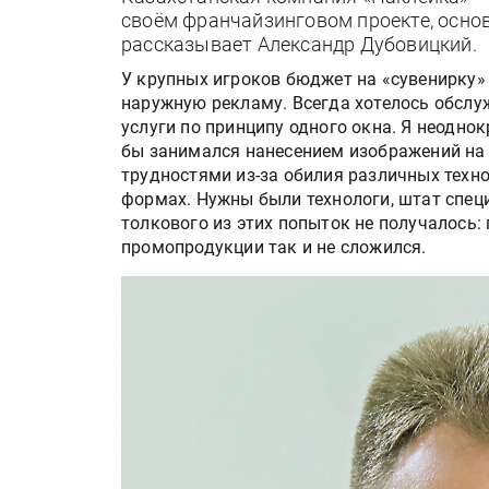
своём франчайзинговом проекте, основ
рассказывает Александр Дубовицкий.
У крупных игроков бюджет на «сувенирку
наружную рекламу. Всегда хотелось обслуж
услуги по принципу одного окна. Я неодно
бы занимался нанесением изображений на п
трудностями из-за обилия различных техн
формах. Нужны были технологи, штат специ
толкового из этих попыток не получалось
промопродукции так и не сложился.