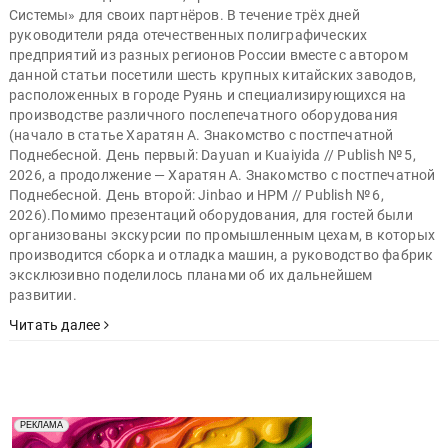
Системы» для своих партнёров. В течение трёх дней
руководители ряда отечественных полиграфических
предприятий из разных регионов России вместе с автором
данной статьи посетили шесть крупных китайских заводов,
расположенных в городе Руянь и специализирующихся на
производстве различного послепечатного оборудования
(начало в статье Харатян А. Знакомство с постпечатной
Поднебесной. День первый: Dayuan и Kuaiyida // Publish № 5,
2026, а продолжение — Харатян А. Знакомство с постпечатной
Поднебесной. День второй: Jinbao и HPM // Publish № 6,
2026).Помимо презентаций оборудования, для гостей были
организованы экскурсии по промышленным цехам, в которых
производится сборка и отладка машин, а руководство фабрик
эксклюзивно поделилось планами об их дальнейшем
развитии.
Читать далее
Реклама. Рекламодатель ООО "Передовые Системы
РЕКЛАМА
Печати" erid: 2SDnjd2d4Qz