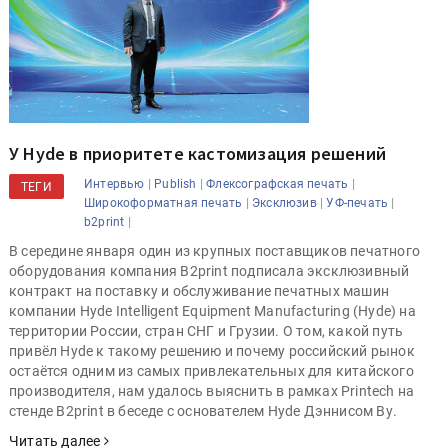
У Hyde в приоритете кастомизация решений
|
|
|
Интервью
Publish
Флексографская печать
ТЕГИ
|
|
|
Широкоформатная печать
Эксклюзив
УФ-печать
|
b2print
В середине января один из крупных поставщиков печатного
оборудования компания B2print подписала эксклюзивный
контракт на поставку и обслуживание печатных машин
компании Hyde Intelligent Equipment Manufacturing (Hyde) на
территории России, стран СНГ и Грузии. О том, какой путь
привёл Hyde к такому решению и почему российский рынок
остаётся одним из самых привлекательных для китайского
производителя, нам удалось выяснить в рамках Printech на
стенде B2print в беседе с основателем Hyde Дэннисом Ву.
Читать далее