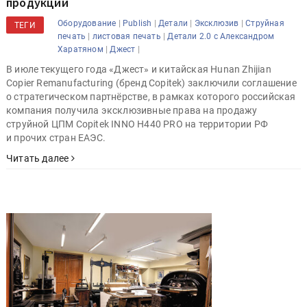
продукции
|
|
|
|
Оборудование
Publish
Детали
Эксклюзив
Струйная
ТЕГИ
|
|
печать
листовая печать
Детали 2.0 с Александром
|
|
Харатяном
Джест
В июле текущего года «Джест» и китайская Hunan Zhijian
Copier Remanufacturing (бренд Copitek) заключили соглашение
о стратегическом партнёрстве, в рамках которого российская
компания получила эксклюзивные права на продажу
струйной ЦПМ Copitek INNO H440 PRO на территории РФ
и прочих стран ЕАЭС.
Читать далее