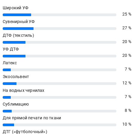
Широкий УФ
25 %
25%
Сувенирный УФ
27 %
27%
ДТФ (текстиль)
20 %
20%
УФ ДТФ
20 %
20%
Латекс
7 %
7%
Экосольвент
12 %
12%
На водных чернилах
7 %
7%
Сублимацию
8 %
8%
Для прямой печати по ткани
10 %
10%
ДТГ («футболочный»)