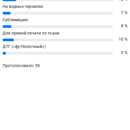
На водных чернилах
7 %
7%
Сублимацию
8 %
8%
Для прямой печати по ткани
10 %
10%
ДТГ («футболочный»)
3 %
3%
Проголосовало: 59