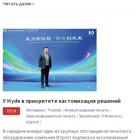
Читать далее
У Hyde в приоритете кастомизация решений
|
|
|
Интервью
Publish
Флексографская печать
ТЕГИ
|
|
|
Широкоформатная печать
Эксклюзив
УФ-печать
|
b2print
В середине января один из крупных поставщиков печатного
оборудования компания B2print подписала эксклюзивный