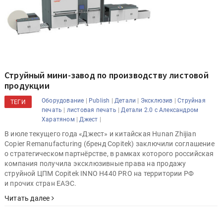
Струйный мини-завод по производству листовой
продукции
|
|
|
|
Оборудование
Publish
Детали
Эксклюзив
Струйная
ТЕГИ
|
|
печать
листовая печать
Детали 2.0 с Александром
|
|
Харатяном
Джест
В июле текущего года «Джест» и китайская Hunan Zhijian
Copier Remanufacturing (бренд Copitek) заключили соглашение
о стратегическом партнёрстве, в рамках которого российская
компания получила эксклюзивные права на продажу
струйной ЦПМ Copitek INNO H440 PRO на территории РФ
и прочих стран ЕАЭС.
Читать далее