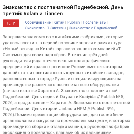
Знакомство с постпечатной Поднебесной. День
третий: Rolam и Tiancen
|
|
|
|
Оборудование
Китай
Publish
Послепечать
ТЕГИ
|
|
|
Эксклюзив
Т-Системы
Знакомство с Поднебесной
Завершаем знакомство с китайскими фабриками, которые
удалось посетить в первой половине апреля в рамках тура
«Новый взгляд на Китай», организованного компанией «Т-
Системы» для своих партнёров. В течение трёх дней
руководители ряда отечественных полиграфических
предприятий из разных регионов России вместе с автором
данной статьи посетили шесть крупных китайских заводов,
расположенных в городе Руянь и специализирующихся на
производстве различного послепечатного оборудования
(начало в статье Харатян А. Знакомство с постпечатной
Поднебесной. День первый: Dayuan и Kuaiyida // Publish № 5,
2026, а продолжение — Харатян А. Знакомство с постпечатной
Поднебесной. День второй: Jinbao и HPM // Publish № 6,
2026).Помимо презентаций оборудования, для гостей были
организованы экскурсии по промышленным цехам, в которых
производится сборка и отладка машин, а руководство фабрик
эксклюзивно поделилось планами об их дальнейшем