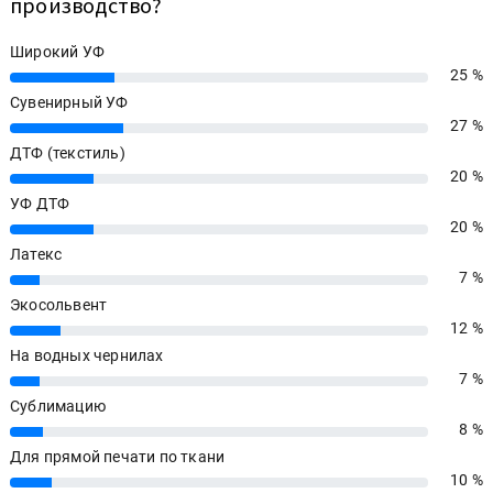
производство?
Широкий УФ
25 %
25%
Сувенирный УФ
27 %
27%
ДТФ (текстиль)
20 %
20%
УФ ДТФ
20 %
20%
Латекс
7 %
7%
Экосольвент
12 %
12%
На водных чернилах
7 %
7%
Сублимацию
8 %
8%
Для прямой печати по ткани
10 %
10%