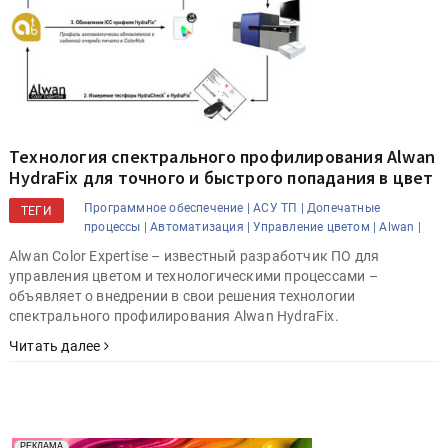
Технология спектрального профилирования Alwan
HydraFix для точного и быстрого попадания в цвет
Программное обеспечение |
АСУ ТП |
Допечатные
ТЕГИ
процессы |
Автоматизация |
Управление цветом |
Alwan |
Alwan Color Expertise – известный разработчик ПО для
управления цветом и технологическими процессами –
объявляет о внедрении в свои решения технологии
спектрального профилирования Alwan HydraFix.
Читать далее
Реклама. Рекламодатель ООО "Передовые Системы
РЕКЛАМА