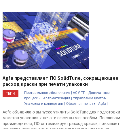
Agfa представляет ПО SolidTune, сокращающее
расход краски при печати упаковки
Программное обеспечение |
АСУ ТП |
Допечатные
ТЕГИ
процессы |
Автоматизация |
Управление цветом |
Упаковка и конвертинг |
Офсетная печать |
Agfa |
Agfa объявила о выпуске утилиты SolidTune для подготовки
макетов упаковки к печати офсетным способом. По словам
производителя, ПО оптимизирует расход краски, повышает