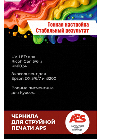
Печати" erid: 2SDnjd2d4Qz