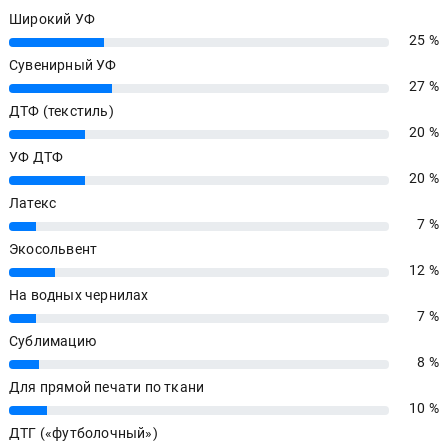
Широкий УФ
25 %
25%
Сувенирный УФ
27 %
27%
ДТФ (текстиль)
20 %
20%
УФ ДТФ
20 %
20%
Латекс
7 %
7%
Экосольвент
12 %
12%
На водных чернилах
7 %
7%
Сублимацию
8 %
8%
Для прямой печати по ткани
10 %
10%
ДТГ («футболочный»)