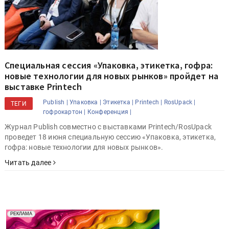
Специальная сессия «Упаковка, этикетка, гофра:
новые технологии для новых рынков» пройдет на
выставке Printech
Publish |
Упаковка |
Этикетка |
Printech |
RosUpack |
ТЕГИ
гофрокартон |
Конференция |
Журнал Publish совместно с выставками Printech/RosUpack
проведет 18 июня специальную сессию «Упаковка, этикетка,
гофра: новые технологии для новых рынков».
Читать далее
Реклама. Рекламодатель ООО "Передовые Системы
РЕКЛАМА
Печати" erid: 2SDnjd2d4Qz