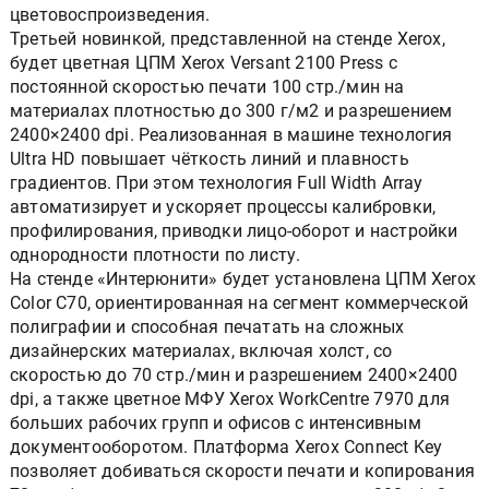
цветовоспроизведения.
Третьей новинкой, представленной на стенде Xerox,
будет цветная ЦПМ Xerox Versant 2100 Press с
постоянной скоростью печати 100 стр./мин на
материалах плотностью до 300 г/м2 и разрешением
2400×2400 dpi. Реализованная в машине технология
Ultra HD повышает чёткость линий и плавность
градиентов. При этом технология Full Width Array
автоматизирует и ускоряет процессы калибровки,
профилирования, приводки лицо-оборот и настройки
однородности плотности по листу.
На стенде «Интерюнити» будет установлена ЦПМ Xerox
Color C70, ориентированная на сегмент коммерческой
полиграфии и способная печатать на сложных
дизайнерских материалах, включая холст, со
скоростью до 70 стр./мин и разрешением 2400×2400
dpi, а также цветное МФУ Xerox WorkCentre 7970 для
больших рабочих групп и офисов с интенсивным
документооборотом. Платформа Xerox Connect Key
позволяет добиваться скорости печати и копирования