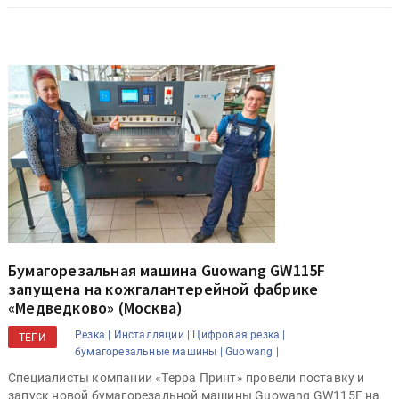
Бумагорезальная машина Guowang GW115F
запущена на кожгалантерейной фабрике
«Медведково» (Москва)
Резка |
Инсталляции |
Цифровая резка |
ТЕГИ
бумагорезальные машины |
Guowang |
Специалисты компании «Терра Принт» провели поставку и
запуск новой бумагорезальной машины Guowang GW115F на