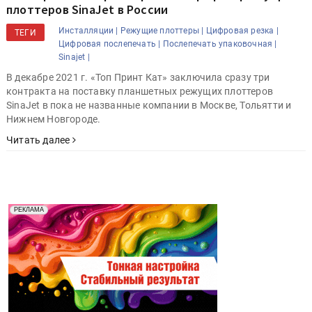
плоттеров SinaJet в России
Инсталляции |
Режущие плоттеры |
Цифровая резка |
ТЕГИ
Цифровая послепечать |
Послепечать упаковочная |
Sinajet |
В декабре 2021 г. «Топ Принт Кат» заключила сразу три
контракта на поставку планшетных режущих плоттеров
SinaJet в пока не названные компании в Москве, Тольятти и
Нижнем Новгороде.
Читать далее
Реклама. Рекламодатель ООО "Передовые Системы
РЕКЛАМА
Печати" erid: 2SDnjd2d4Qz