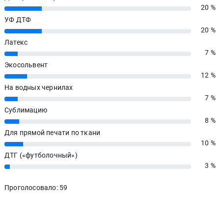
20 %
20%
УФ ДТФ
20 %
20%
Латекс
7 %
7%
Экосольвент
12 %
12%
На водных чернилах
7 %
7%
Сублимацию
8 %
8%
Для прямой печати по ткани
10 %
10%
ДТГ («футболочный»)
3 %
3%
Проголосовало: 59