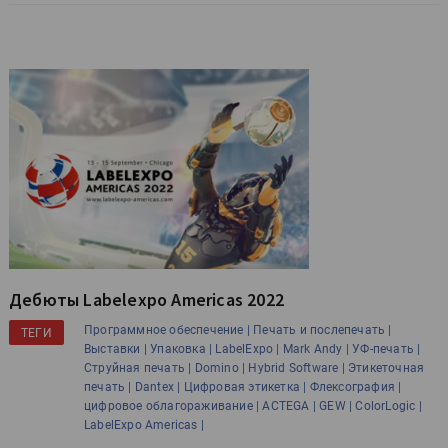
Дебюты Labelexpo Americas 2022
Программное обеспечение |
Печать и послепечать |
ТЕГИ
Выставки |
Упаковка |
LabelExpo |
Mark Andy |
УФ-печать |
Струйная печать |
Domino |
Hybrid Software |
Этикеточная
печать |
Dantex |
Цифровая этикетка |
Флексография |
цифровое облагораживание |
ACTEGA |
GEW |
ColorLogic |
LabelExpo Americas |