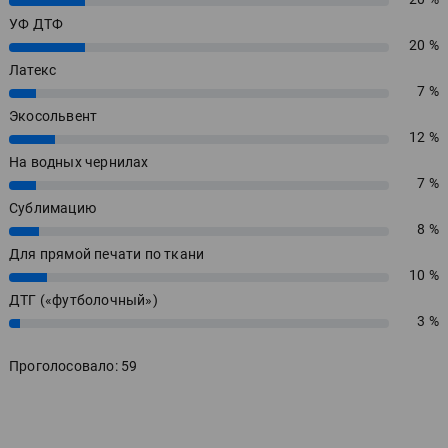
20%
УФ ДТФ
20 %
20%
Латекс
7 %
7%
Экосольвент
12 %
12%
На водных чернилах
7 %
7%
Сублимацию
8 %
8%
Для прямой печати по ткани
10 %
10%
ДТГ («футболочный»)
3 %
3%
Проголосовало: 59