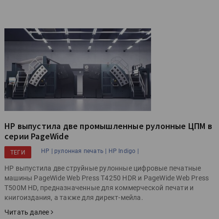
HP выпустила две промышленные рулонные ЦПМ в
серии PageWide
HP |
рулонная печать |
HP Indigo |
ТЕГИ
HP выпустила две струйные рулонные цифровые печатные
машины PageWide Web Press T4250 HDR и PageWide Web Press
T500M HD, предназначенные для коммерческой печати и
книгоиздания, а также для директ-мейла.
Читать далее