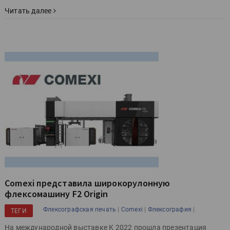
Читать далее
Comexi представила широкорулонную
флексомашину F2 Origin
|
|
|
Флексографская печать
Comexi
Флексография
ТЕГИ
На международной выставке K 2022 прошла презентация