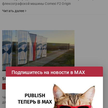
флексографской машины Comexi F2 Origin
Читать далее
Подпишитесь на новости в МАХ
SOMA отпраздновала свое 30-летие
|
|
|
|
Флексографская печать
Награды
SOMA
юбилей
ТЕГИ
|
Флексография
Чешская семейная компания-производитель флексомашин
для печати упаковки Soma отметила юбилей