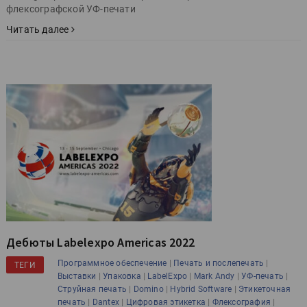
флексографской УФ-печати
Читать далее
Дебюты Labelexpo Americas 2022
|
|
Программное обеспечение
Печать и послепечать
ТЕГИ
|
|
|
|
|
Выставки
Упаковка
LabelExpo
Mark Andy
УФ-печать
|
|
|
Струйная печать
Domino
Hybrid Software
Этикеточная
|
|
|
|
печать
Dantex
Цифровая этикетка
Флексография