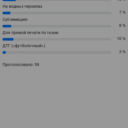
На водных чернилах
7 %
7%
Сублимацию
8 %
8%
Для прямой печати по ткани
10 %
10%
ДТГ («футболочный»)
3 %
3%
Проголосовало: 59