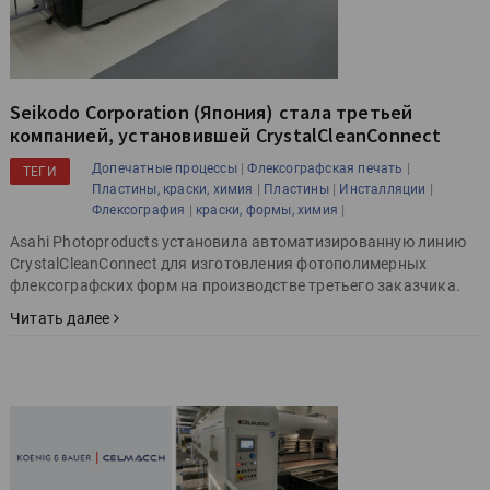
Seikodo Corporation (Япония) стала третьей
компанией, установившей CrystalCleanConnect
|
|
Допечатные процессы
Флексографская печать
ТЕГИ
|
|
|
Пластины, краски, химия
Пластины
Инсталляции
|
|
Флексография
краски, формы, химия
Asahi Photoproducts установила автоматизированную линию
CrystalCleanConnect для изготовления фотополимерных
флексографских форм на производстве третьего заказчика.
Читать далее