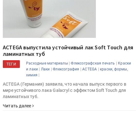
ACTEGA выпустила устойчивый лак Soft Touch для
ламинатных туб
|
|
Расходные материалы
Флексографская печать
Краски
ТЕГИ
|
|
|
|
и лаки
Лаки
Флексография
ACTEGA
краски, формы,
|
химия
ACTEGA (Германия) заявила, что начала выпуск первого в
мире устойчивого лака Galacryl с эффектом Soft Touch для
ламинатных туб.
Читать далее