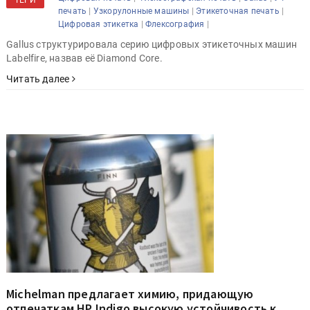
|
|
|
печать
Узкорулонные машины
Этикеточная печать
|
|
Цифровая этикетка
Флексография
Gallus структурировала серию цифровых этикеточных машин
Labelfire, назвав её Diamond Core.
Читать далее
Michelman предлагает химию, придающую
отпечаткам HP Indigo высокую устойчивость к