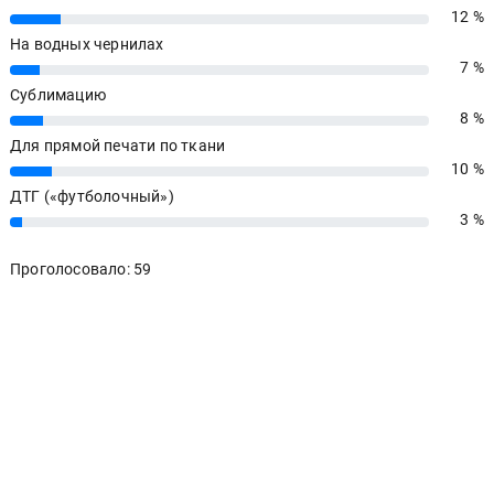
12 %
12%
На водных чернилах
7 %
7%
Сублимацию
8 %
8%
Для прямой печати по ткани
10 %
10%
ДТГ («футболочный»)
3 %
3%
Проголосовало: 59