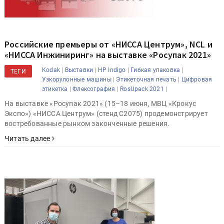
Российские премьеры от «НИССА Центрум», NCL и
«НИССА Инжиниринг» на выставке «Росупак 2021»
|
|
|
|
Kodak
Выставки
HP Indigo
Гибкая упаковка
ТЕГИ
|
|
Узкорулонные машины
Этикеточная печать
Цифровая
|
|
|
этикетка
Флексография
RosUpack 2021
На выставке «Росупак 2021» (15–18 июня, МВЦ «Крокус
Экспо») «НИССА Центрум» (стенд С2075) продемонстрирует
востребованные рынком законченные решения.
Читать далее