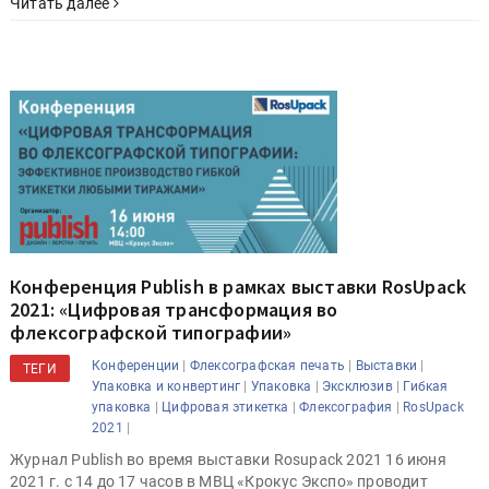
Читать далее
Конференция Publish в рамках выставки RosUpack
2021: «Цифровая трансформация во
флексографской типографии»
|
|
|
Конференции
Флексографская печать
Выставки
ТЕГИ
|
|
|
Упаковка и конвертинг
Упаковка
Эксклюзив
Гибкая
|
|
|
упаковка
Цифровая этикетка
Флексография
RosUpack
|
2021
Журнал Publish во время выставки Rosupack 2021 16 июня
2021 г. с 14 до 17 часов в МВЦ «Крокус Экспо» проводит