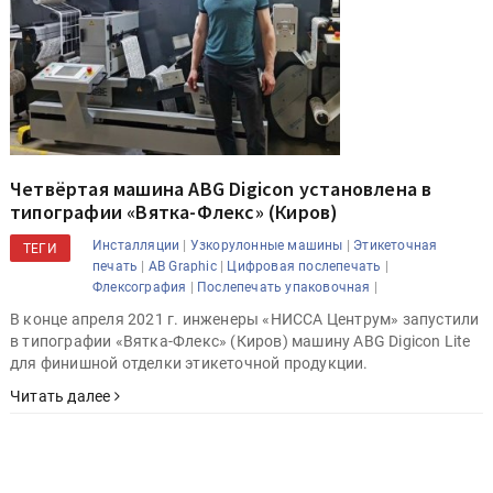
Четвёртая машина ABG Digicon установлена в
типографии «Вятка-Флекс» (Киров)
|
|
Инсталляции
Узкорулонные машины
Этикеточная
ТЕГИ
|
|
|
печать
AB Graphic
Цифровая послепечать
|
|
Флексография
Послепечать упаковочная
В конце апреля 2021 г. инженеры «НИССА Центрум» запустили
в типографии «Вятка-Флекс» (Киров) машину ABG Digicon Lite
для финишной отделки этикеточной продукции.
Читать далее