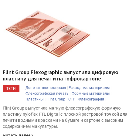
Flint Group Flexographic выпустила цифровую
пластину для печати на гофрокартоне
|
|
Допечатные процессы
Расходные материалы
ТЕГИ
|
|
Флексографская печать
Формные материалы
|
|
|
|
Пластины
Flint Group
CTP
Флексография
Flint Group выпустила мягкую флексографскую формную
пластину nyloflex FTL Digital с плоской растровой точкой для
печати водными красками на бумаге и картоне с высоким
содержанием макулатуры.
Читать далее