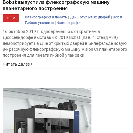
Bobst выпустила флексографскую машину
планетарного построения
|
|
|
Флексографская печать
День открытых дверей
Bobst
ТЕГИ
|
|
Гибкая упаковка
Флексография
16 октября 2019 г. одновременно с открытием в
Дюссельдорфе выставки K 2019 Bobst (пав. 4, стенд A39)
демонстрирует на Дне открытых дверей в Билефельде новую
8-красочную флексографскую машину Vision CI планетарного
построения для печати гибкой упаковки.
Читать далее