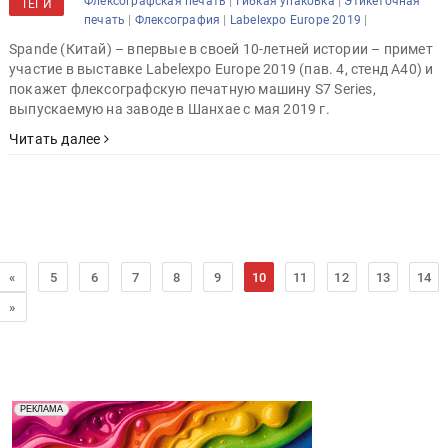
|
|
Флексографская печать
Гибкая упаковка
Этикеточная
ТЕГИ
|
|
|
печать
Флексография
Labelexpo Europe 2019
Spande (Китай) – впервые в своей 10-летней истории – примет
участие в выставке Labelexpo Europe 2019 (пав. 4, стенд A40) и
покажет флексографскую печатную машину S7 Series,
выпускаемую на заводе в Шанхае с мая 2019 г.
Читать далее
«
5
6
7
8
9
10
11
12
13
14
»
Реклама. Рекламодатель ООО "Передовые Системы
РЕКЛАМА
Печати" erid: 2SDnjd2d4Qz