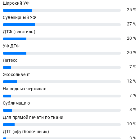
Широкий УФ
25 %
25%
Сувенирный УФ
27 %
27%
ДТФ (текстиль)
20 %
20%
УФ ДТФ
20 %
20%
Латекс
7 %
7%
Экосольвент
12 %
12%
На водных чернилах
7 %
7%
Сублимацию
8 %
8%
Для прямой печати по ткани
10 %
10%
ДТГ («футболочный»)
3 %
3%