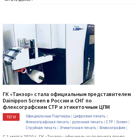
ГК «Танзор» стала официальным представителем
Dainippon Screen в России и СНГ по
флексографским CTP и этикеточным ЦПМ
|
|
Официальные Партнеры
Цифровая печать
ТЕГИ
|
|
|
|
Флексографская печать
рулонная печать
CTP
Screen
|
|
|
Струйная печать
Этикеточная печать
Флексография
С 1 марта 2020 г. ГК «Танзор» официально получила право