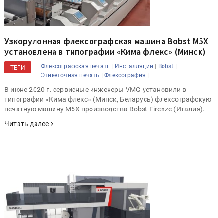
Узкорулонная флексографская машина Bobst M5X
установлена в типографии «Кима флекс» (Минск)
|
|
|
Флексографская печать
Инсталляции
Bobst
ТЕГИ
|
|
Этикеточная печать
Флексография
В июне 2020 г. сервисные инженеры VMG установили в
типографии «Кима флекс» (Минск, Беларусь) флексографскую
печатную машину M5X производства Bobst Firenze (Италия).
Читать далее