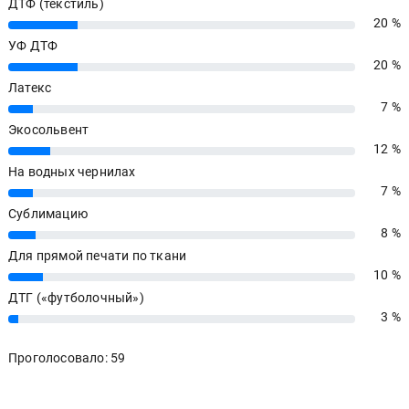
ДТФ (текстиль)
20 %
20%
УФ ДТФ
20 %
20%
Латекс
7 %
7%
Экосольвент
12 %
12%
На водных чернилах
7 %
7%
Сублимацию
8 %
8%
Для прямой печати по ткани
10 %
10%
ДТГ («футболочный»)
3 %
3%
Проголосовало: 59