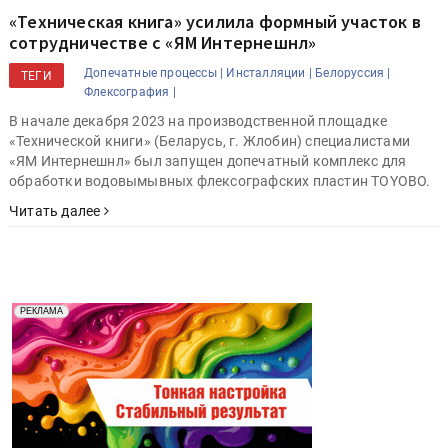
«Техническая книга» усилила формный участок в
сотрудничестве с «ЯМ Интернешнл»
Допечатные процессы |
Инсталляции |
Белоруссия |
ТЕГИ
Флексография |
В начале декабря 2023 на производственной площадке
«Технической книги» (Беларусь, г. Жлобин) специалистами
«ЯМ Интернешнл» был запущен допечатный комплекс для
обработки водовымывных флексографских пластин TOYOBO.
Читать далее
Реклама. Рекламодатель ООО "Передовые Системы
РЕКЛАМА
Печати" erid: 2SDnjd2d4Qz