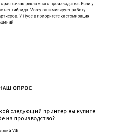
торая жизнь рекламного производства. Если у
ас нет гибрида. Vorey оптимизирует работу
артнеров. У Hyde в приоритете кастомизация
ешений.
НАШ ОПРОС
кой следующий принтер вы купите
бе на производство?
рокий УФ