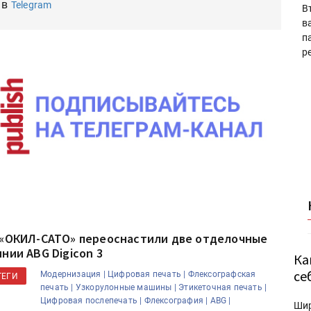
 в
Telegram
В
в
п
р
 «ОКИЛ-САТО» переоснастили две отделочные
инии ABG Digicon 3
Ка
се
Модернизация |
Цифровая печать |
Флексографская
ТЕГИ
печать |
Узкорулонные машины |
Этикеточная печать |
Цифровая послепечать |
Флексография |
ABG |
Ши