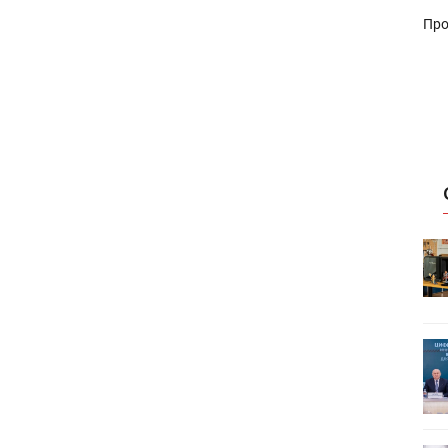
Про
HeyGears анонсировала
УФ/3D-
полноцветный гибридный УФ/3D-
принтер G1X
ет
Росприроднадзор запускает
«Калькулятор утилизации»