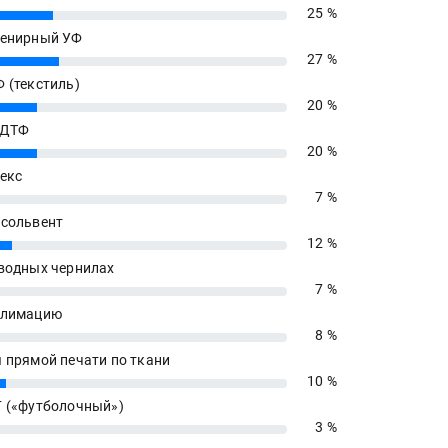
25 %
енирный УФ
27 %
 (текстиль)
20 %
 ДТФ
20 %
екс
7 %
сольвент
12 %
водных чернилах
7 %
блимацию
8 %
 прямой печати по ткани
10 %
 («футболочный»)
3 %