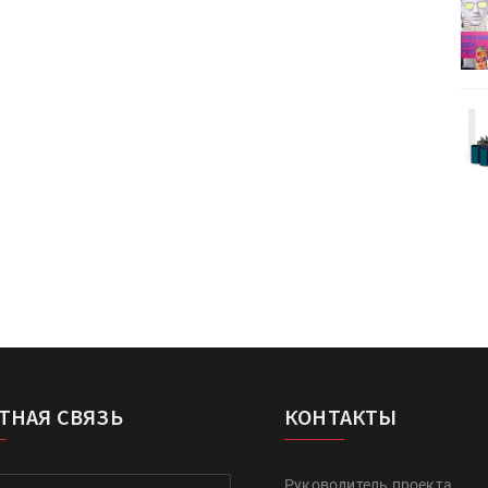
деями,
IPSA 2026 приглашает за идеями,
поставщиками и новыми
решениями для брендов
Kairos выпускает станцию
r Lava
смешения красок Ada Color Lava
ТНАЯ СВЯЗЬ
КОНТАКТЫ
Руководитель проекта