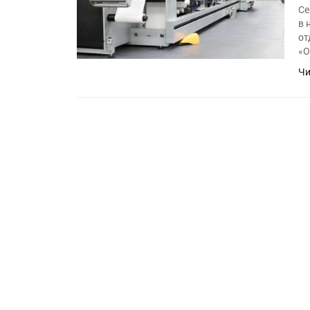
Се
в 
от
«О
Чи