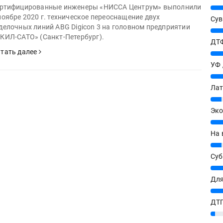
ртифицированные инженеры «НИССА Центрум» выполнили
25%
ноябре 2020 г. техническое переоснащение двух
Сув
делочных линий ABG Digicon 3 на головном предприятии
27%
КИЛ-САТО» (Санкт-Петербург).
ДТФ
тать далее
20%
УФ
20%
Лат
7%
Эко
12%
На 
7%
Су
8%
Для
10%
ДТГ
3%