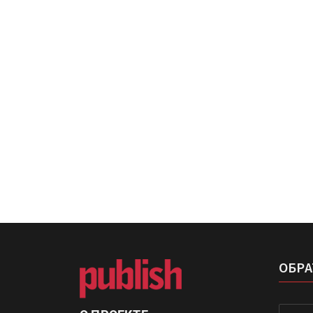
IPSA 2026 приглашает за и
поставщиками и новыми
решениями для брендов
Kairos выпускает станцию
смешения красок Ada Colo
ОБРА