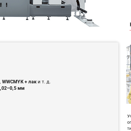
,
WWCMYК + лак
и т. д.
,02–0,5 мм
У
о
т