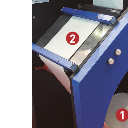
Росприроднадзор запуска
«Калькулятор утилизации»
HeyGears анонсировала
полноцветный гибридный 
принтер G1X