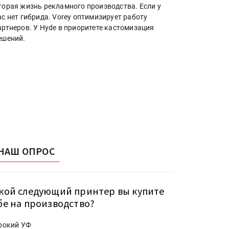
торая жизнь рекламного производства. Если у
ас нет гибрида. Vorey оптимизирует работу
артнеров. У Hyde в приоритете кастомизация
ешений.
НАШ ОПРОС
кой следующий принтер вы купите
бе на производство?
рокий УФ