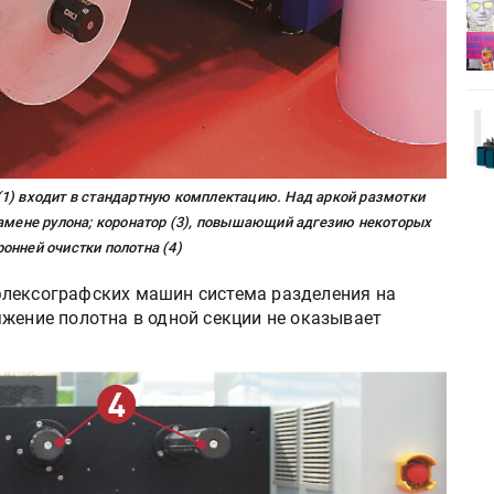
деями,
IPSA 2026 приглашает за идеями,
поставщиками и новыми
решениями для брендов
Kairos выпускает станцию
r Lava
смешения красок Ada Color Lava
1) входит в стандартную комплектацию. Над аркой размотки
замене рулона; коронатор (3), повышающий адгезию некоторых
онней очистки полотна (4)
флексографских машин система разделения на
яжение полотна в одной секции не оказывает