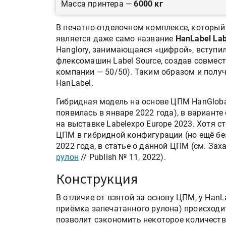
Масса принтера —
6000 кг
В печатно-отделочном комплексе, который
является даже само название
HanLabel Lab
Hanglory, занимающаяся «цифрой», вступи
флексомашин Label Source, создав совмест
компании — 50/50). Таким образом и получи
HanLabel.
Гибридная модель на основе ЦПМ HanGloba
появилась в январе 2022 года), в варианте
на выставке Labelexpo Europe 2023. Хотя с
ЦПМ в гибридной конфигурации (но ещё бе
2022 года, в статье о данной ЦПМ (см. За
рулон
// Publish № 11, 2022).
Конструкция
В отличие от взятой за основу ЦПМ, у HanLa
приёмка запечатанного рулона) происходи
позволит сэкономить некоторое количество 