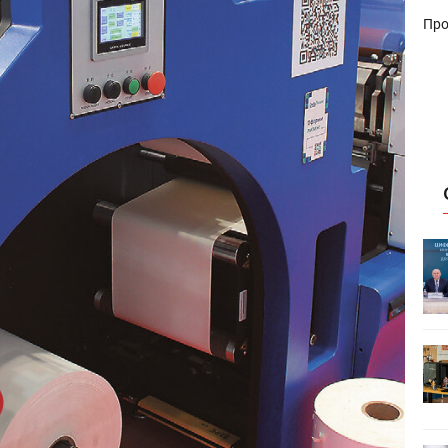
Про
ет
Росприроднадзор запускает
«Калькулятор утилизации»
HeyGears анонсировала
УФ/3D-
полноцветный гибридный УФ/3D-
принтер G1X