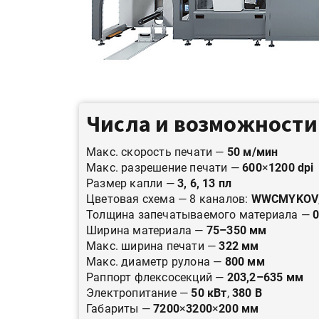
Числа и возможности
Макс. скорость печати —
50 м/мин
Макс. разрешение печати —
600
×
1200 dpi
Размер капли —
3, 6, 13 пл
Цветовая схема — 8 каналов:
WWCMYKOV
Толщина запечатываемого материала —
0
Ширина материала —
75–350 мм
Макс. ширина печати —
322 мм
Макс. диаметр рулона —
800 мм
Раппорт флексосекций —
203,2–635 мм
Электропитание —
50 кВт
,
380 В
Габариты —
7200
×
3200
×
200 мм