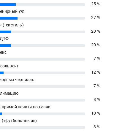
25 %
енирный УФ
27 %
 (текстиль)
20 %
 ДТФ
20 %
екс
7 %
сольвент
12 %
водных чернилах
7 %
блимацию
8 %
 прямой печати по ткани
10 %
 («футболочный»)
3 %