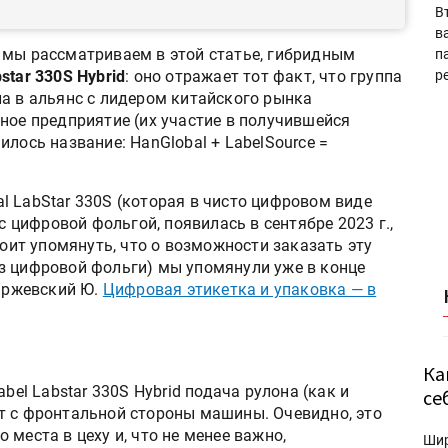
В
в
 мы рассматриваем в этой статье, гибридным
п
star 330S Hybrid
: оно отражает тот факт, что группа
р
ла в альянс с лидером китайского рынка
ное предприятие (их участие в получившейся
лось название: HanGlobal + LabelSource =
l LabStar 330S (которая в чисто цифровом виде
 с цифровой фольгой, появилась в сентябре 2023 г.,
тоит упомянуть, что о возможности заказать эту
з цифровой фольги) мы упомянули уже в конце
харжевский Ю.
Цифровая этикетка и упаковка — в
Ка
bel Labstar 330S Hybrid подача рулона (как и
се
т с фронтальной стороны машины. Очевидно, это
места в цеху и, что не менее важно,
Ши