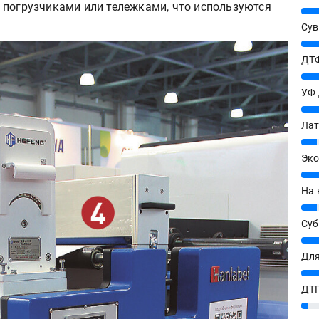
 погрузчиками или тележками, что используются
25%
Сув
27%
ДТФ
20%
УФ
20%
Лат
7%
Эко
12%
На 
7%
Су
8%
Для
10%
ДТГ
3%