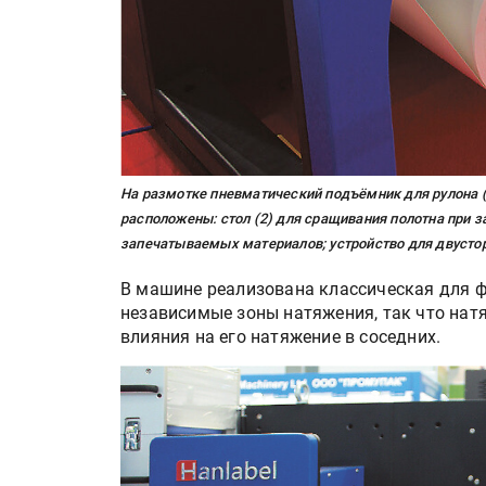
IPSA 2026 приглашает за и
поставщиками и новыми
решениями для брендов
Kairos выпускает станцию
смешения красок Ada Colo
На размотке пневматический подъёмник для рулона (
расположены: стол (2) для сращивания полотна при 
запечатываемых материалов; устройство для двустор
В машине реализована классическая для 
независимые зоны натяжения, так что нат
влияния на его натяжение в соседних.