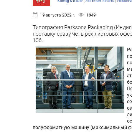
|
|
Koenig & Bauer
листовая печать
Новости
ТЕГИ
19 августа 2022 г.
1849
Типография Parksons Packaging (Индия)
поставку сразу четырёх листовых офс
106.
Pa
по
п
м
эт
бо
П
у
се
се
ли
ос
полуформатную машину (максимальный фор