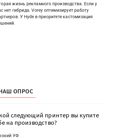
торая жизнь рекламного производства. Если у
ас нет гибрида. Vorey оптимизирует работу
артнеров. У Hyde в приоритете кастомизация
ешений.
НАШ ОПРОС
кой следующий принтер вы купите
бе на производство?
рокий УФ