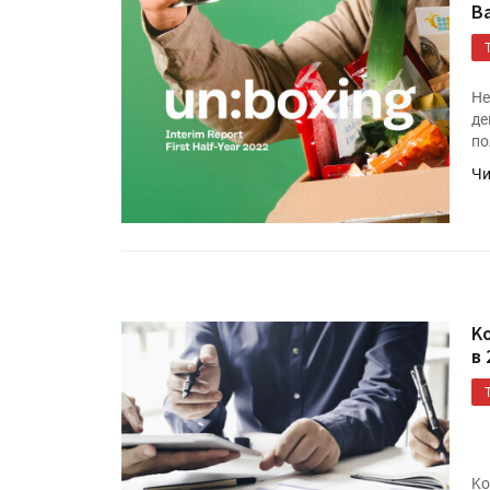
B
Не
де
по
Чи
K
в 
Ko