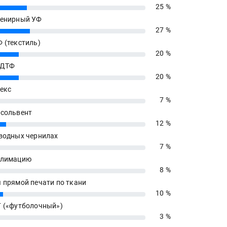
25 %
енирный УФ
27 %
 (текстиль)
20 %
 ДТФ
20 %
екс
7 %
сольвент
12 %
водных чернилах
7 %
блимацию
8 %
 прямой печати по ткани
10 %
 («футболочный»)
3 %