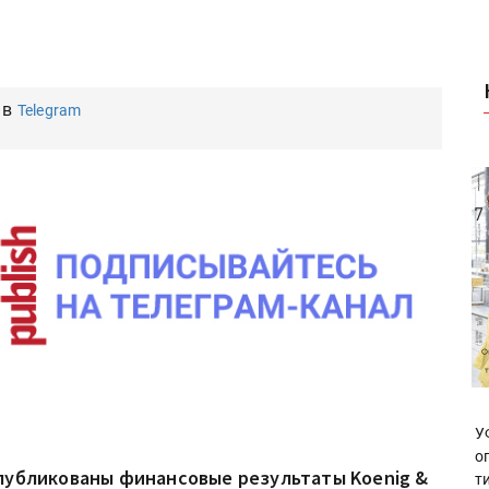
 в
Telegram
У
о
публикованы финансовые результаты Koenig &
т