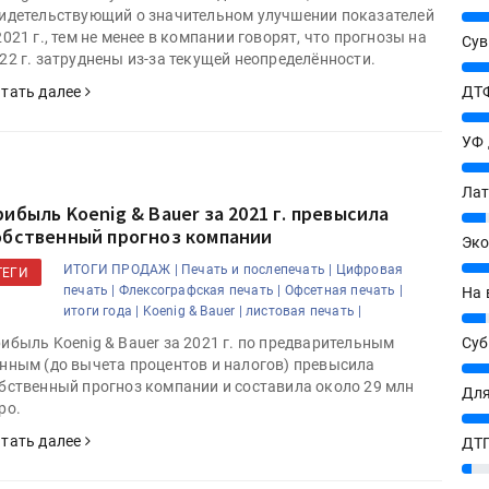
идетельствующий о значительном улучшении показателей
25%
2021 г., тем не менее в компании говорят, что прогнозы на
Сув
22 г. затруднены из-за текущей неопределённости.
27%
ДТФ
тать далее
20%
УФ
20%
Лат
рибыль Koenig & Bauer за 2021 г. превысила
7%
обственный прогноз компании
Эко
12%
ИТОГИ ПРОДАЖ |
Печать и послепечать |
Цифровая
ТЕГИ
печать |
Флексографская печать |
Офсетная печать |
На 
итоги года |
Koenig & Bauer |
листовая печать |
7%
Су
ибыль Koenig & Bauer за 2021 г. по предварительным
нным (до вычета процентов и налогов) превысила
8%
бственный прогноз компании и составила около 29 млн
Для
ро.
10%
тать далее
ДТГ
3%