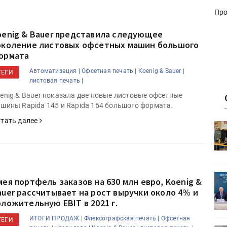
Про
oenig & Bauer представила следующее
околение листовых офсетных машин большого
ормата
Автоматизация |
Офсетная печать |
Koenig & Bauer |
ТЕГИ
листовая печать |
enig & Bauer показала две новые листовые офсетные
шины Rapida 145 и Rapida 164 большого формата.
тать далее
HeyGears анонсировала
УФ/3D-
полноцветный гибридный УФ/3D-
принтер G1X
ет
Росприроднадзор запускает
мея портфель заказов на 630 млн евро, Koenig &
«Калькулятор утилизации»
auer рассчитывает на рост выручки около 4% и
оложительную EBIT в 2021 г.
ИТОГИ ПРОДАЖ |
Флексографская печать |
Офсетная
ТЕГИ