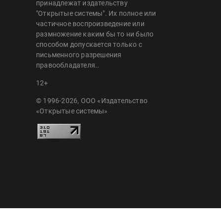
принадлежат издательству
"Открытые системы". Их полное или
частичное воспроизведение или
размножение каким бы то ни было
способом допускается только с
письменного разрешения
правообладателя..
12+
© 1996-2026, ООО «Издательство
«Открытые системы»