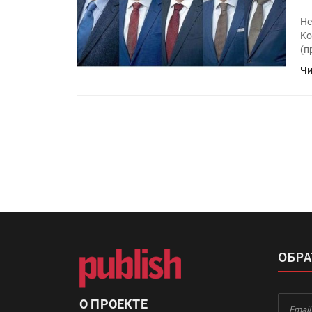
«Дубль В» расширяет ассо
фольги для горячего тисн
Не
Ko
(п
Чи
УФ-принтер Mimaki UJV20
запущен в компании «Ска
ОБРА
О ПРОЕКТЕ