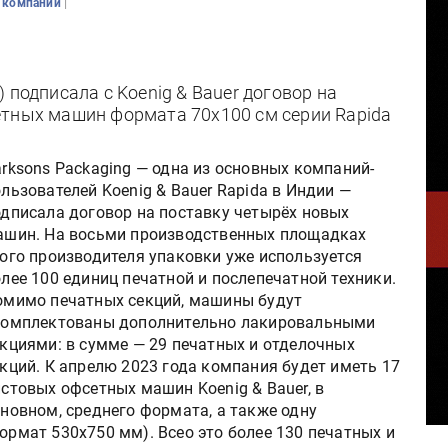
|
 компаний
 подписала с Koenig & Bauer договор на
етных машин формата 70х100 см серии Rapida
rksons Packaging — одна из основных компаний-
льзователей Koenig & Bauer Rapida в Индии —
одписала договор на поставку четырёх новых
ашин. На восьми производственных площадках
ого производителя упаковки уже используется
лее 100 единиц печатной и послепечатной техники.
омимо печатных секций, машины будут
комплектованы дополнительно лакировальными
кциями: в сумме — 29 печатных и отделочных
кций. К апрелю 2023 года компания будет иметь 17
стовых офсетных машин Koenig & Bauer, в
новном, среднего формата, а также одну
мат 530x750 мм). Всео это более 130 печатных и