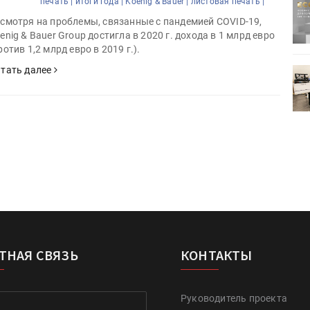
печать |
итоги года |
Koenig & Bauer |
листовая печать |
ртимент
«Дубль В» расширяет ассортимент
ения
фольги для горячего тиснения
смотря на проблемы, связанные с пандемией COVID-19,
enig & Bauer Group достигла в 2020 г. дохода в 1 млрд евро
ротив 1,2 млрд евро в 2019 г.).
тать далее
0
УФ-принтер Mimaki UJV200
зитель»
запущен в компании «Сказитель»
ТНАЯ СВЯЗЬ
КОНТАКТЫ
Руководитель проекта