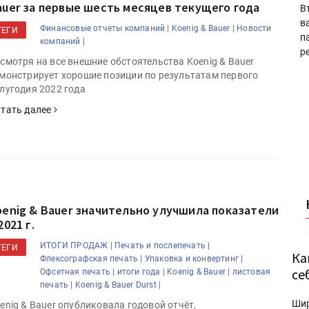
auer за первые шесть месяцев текущего года
В
в
Финансовые отчеты компаний |
Koenig & Bauer |
Новости
ТЕГИ
п
компаний |
р
смотря на все внешние обстоятельства Koenig & Bauer
монстрирует хорошие позиции по результатам первого
лугодия 2022 года
тать далее
oenig & Bauer значительно улучшила показатели
2021 г.
ИТОГИ ПРОДАЖ |
Печать и послепечать |
ТЕГИ
Ка
Флексографская печать |
Упаковка и конвертинг |
се
Офсетная печать |
итоги года |
Koenig & Bauer |
листовая
печать |
Koenig & Bauer Durst |
Ши
enig & Bauer опубликовала годовой отчёт,