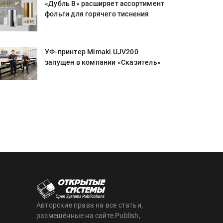
«Дубль В» расширяет ассортимент
фольги для горячего тиснения
УФ-принтер Mimaki UJV200
запущен в компании «Сказитель»
Авторские права на все статьи,
размещённые на сайте Publish,