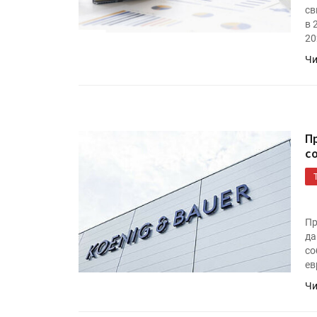
св
в 
20
Чи
П
с
Пр
да
со
ев
Чи