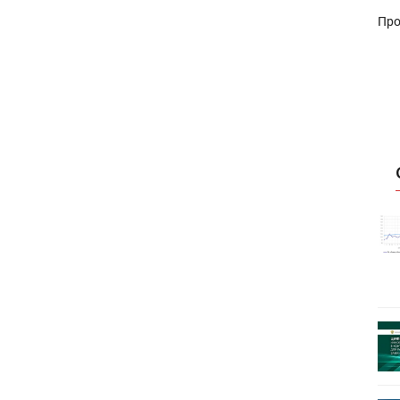
Про
истику об
Росстат опубликовал статистику об
объёмах промышленного
первое
производства в стране за первое
полугодие 2026 года
 пройдет
Круглый стол на тему РОП пройдет
28 июля