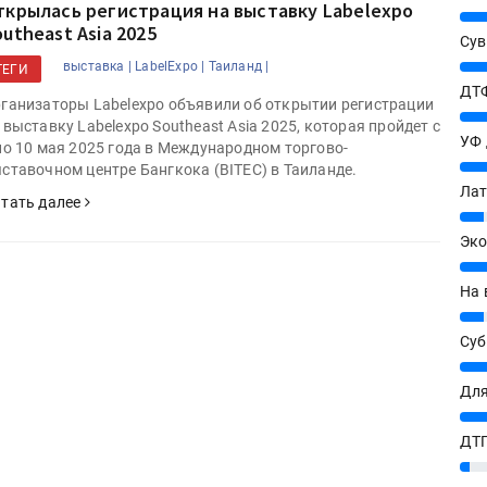
ткрылась регистрация на выставку Labelexpo
25%
utheast Asia 2025
Сув
27%
выставка |
LabelExpo |
Таиланд |
ТЕГИ
ДТФ
ганизаторы Labelexpo объявили об открытии регистрации
20%
 выставку Labelexpo Southeast Asia 2025, которая пройдет с
УФ
по 10 мая 2025 года в Международном торгово-
20%
ставочном центре Бангкока (BITEC) в Таиланде.
Лат
тать далее
7%
Эко
12%
На 
7%
Су
8%
Для
10%
ДТГ
3%