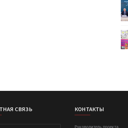
ет
Росприроднадзор запускает
«Калькулятор утилизации»
деями,
IPSA 2026 приглашает за идеями,
поставщиками и новыми
решениями для брендов
ТНАЯ СВЯЗЬ
КОНТАКТЫ
Руководитель проекта