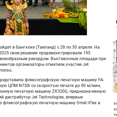
ойдет в Бангкоке (Таиланд) с 28 по 30 апреля. На
a 2025 свои решения продемонстрировали 195
 своеобразным рекордом. Выставочные площади при
онентов организаторы отметили участие Jet
emorau.
r представила флексографскую печатную машину FA-
ную ЦПМ N730i со скоростью печати до 90 м/мин,
ионную печатную машину ZX320G, предназначенную
й дистрибутор Jet Technologies, впервые
ю флексографскую печатную машину Omet iFlex в
У
о
т