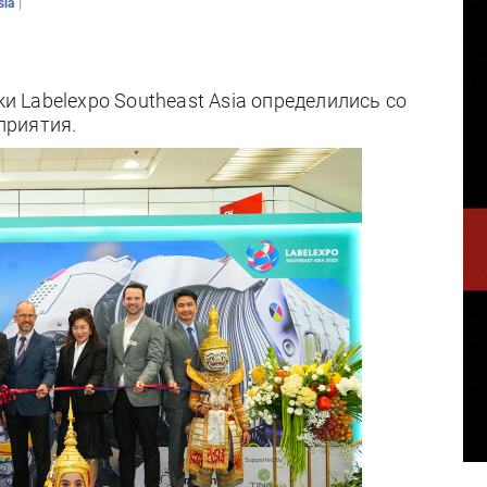
|
sia
Labelexpo Southeast Asia определились со
приятия.