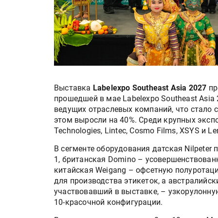
Выставка
Labelexpo Southeast Asia 2027
пр
прошедшей в мае Labelexpo Southeast Asi
ведущих отраслевых компаний, что стало
этом выросли на 40%. Среди крупных эксп
Technologies, Lintec, Cosmo Films, XSYS и L
В сегменте оборудования датская Nilpete
1, британская Domino – усовершенствован
китайская Weigang – офсетную полуротац
для производства этикеток, а австралийски
участвовавший в выставке, – узкорулонну
10-красочной конфигурации.