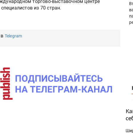
еждународном торгово-выставочном центре
В
 специалистов из 70 стран.
в
п
р
 в
Telegram
Ка
се
Ши