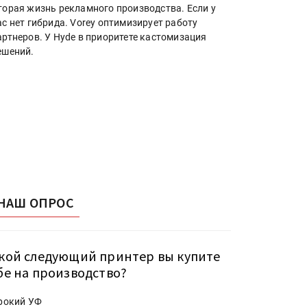
торая жизнь рекламного производства. Если у
ас нет гибрида. Vorey оптимизирует работу
артнеров. У Hyde в приоритете кастомизация
ешений.
НАШ ОПРОС
кой следующий принтер вы купите
бе на производство?
рокий УФ