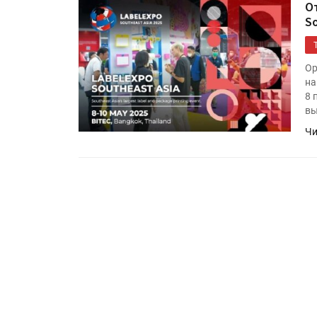
О
So
Ор
на
8 
вы
Чи