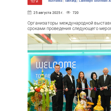
|
|
выставка
Таиланд
Labelexpo Southeast A
ТЕГИ
25 августа 2025 г.
720
Организаторы международной выставки 
сроками проведения следующего меро