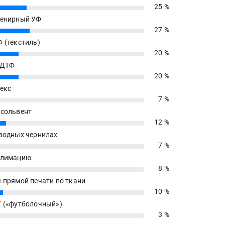
25 %
енирный УФ
27 %
 (текстиль)
20 %
 ДТФ
20 %
екс
7 %
сольвент
12 %
водных чернилах
7 %
блимацию
8 %
 прямой печати по ткани
10 %
 («футболочный»)
3 %