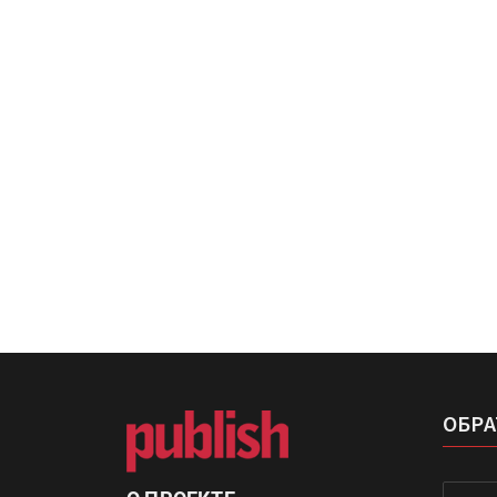
Росприроднадзор запуска
«Калькулятор утилизации»
IPSA 2026 приглашает за и
поставщиками и новыми
решениями для брендов
ОБРА