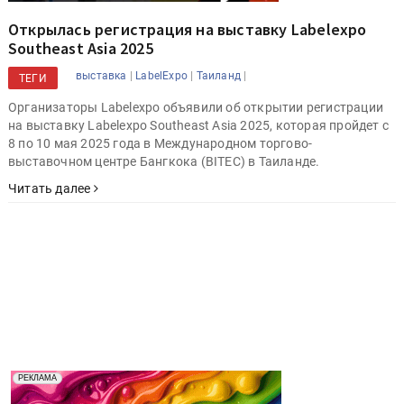
Открылась регистрация на выставку Labelexpo
Southeast Asia 2025
|
|
|
выставка
LabelExpo
Таиланд
ТЕГИ
Организаторы Labelexpo объявили об открытии регистрации
на выставку Labelexpo Southeast Asia 2025, которая пройдет с
8 по 10 мая 2025 года в Международном торгово-
выставочном центре Бангкока (BITEC) в Таиланде.
Читать далее
Реклама. Рекламодатель ООО "Передовые Системы
РЕКЛАМА
Печати" erid: 2SDnjd2d4Qz