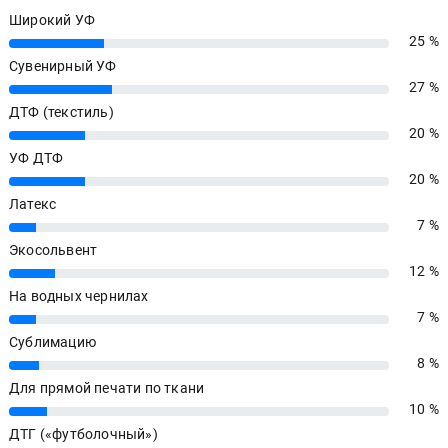
Широкий УФ
25 %
25%
Сувенирный УФ
27 %
27%
ДТФ (текстиль)
20 %
20%
УФ ДТФ
20 %
20%
Латекс
7 %
7%
Экосольвент
12 %
12%
На водных чернилах
7 %
7%
Сублимацию
8 %
8%
Для прямой печати по ткани
10 %
10%
ДТГ («футболочный»)