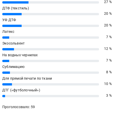
27 %
27%
ДТФ (текстиль)
20 %
20%
УФ ДТФ
20 %
20%
Латекс
7 %
7%
Экосольвент
12 %
12%
На водных чернилах
7 %
7%
Сублимацию
8 %
8%
Для прямой печати по ткани
10 %
10%
ДТГ («футболочный»)
3 %
3%
Проголосовало: 59