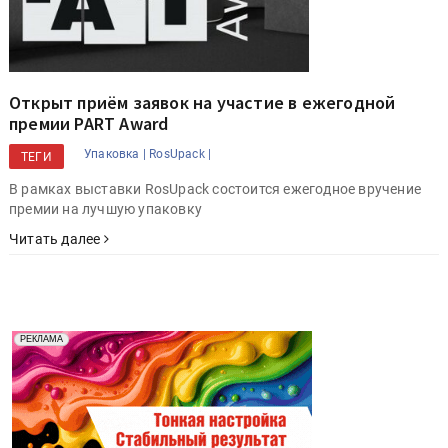
Открыт приём заявок на участие в ежегодной
премии PART Award
Упаковка |
RosUpack |
ТЕГИ
В рамках выставки RosUpack состоится ежегодное вручение
премии на лучшую упаковку
Читать далее
Реклама. Рекламодатель ООО "Передовые Системы
РЕКЛАМА
Печати" erid: 2SDnjd2d4Qz