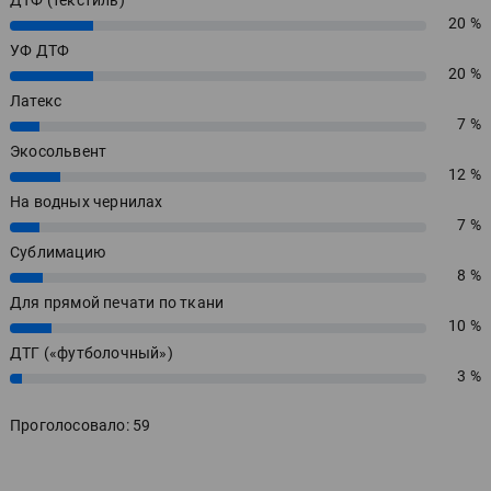
ДТФ (текстиль)
20 %
20%
УФ ДТФ
20 %
20%
Латекс
7 %
7%
Экосольвент
12 %
12%
На водных чернилах
7 %
7%
Сублимацию
8 %
8%
Для прямой печати по ткани
10 %
10%
ДТГ («футболочный»)
3 %
3%
Проголосовало: 59