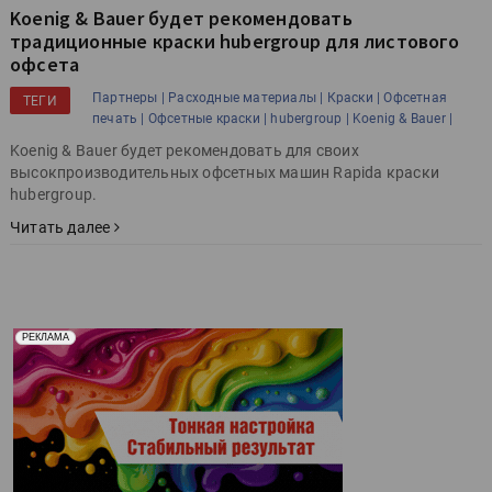
Koenig & Bauer будет рекомендовать
традиционные краски hubergroup для листового
офсета
Партнеры |
Расходные материалы |
Краски |
Офсетная
ТЕГИ
печать |
Офсетные краски |
hubergroup |
Koenig & Bauer |
Koenig & Bauer будет рекомендовать для своих
высокпроизводительных офсетных машин Rapida краски
hubergroup.
Читать далее
Реклама. Рекламодатель ООО "Передовые Системы
РЕКЛАМА
Печати" erid: 2SDnjd2d4Qz