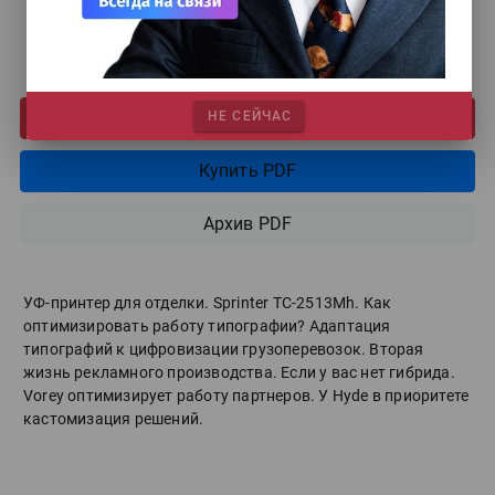
Выпуск #07/26
Подписаться
НЕ СЕЙЧАС
Купить PDF
Архив PDF
УФ-принтер для отделки. Sprinter ТС-2513Mh. Как
оптимизировать работу типографии? Адаптация
типографий к цифровизации грузоперевозок. Вторая
жизнь рекламного производства. Если у вас нет гибрида.
Vorey оптимизирует работу партнеров. У Hyde в приоритете
кастомизация решений.