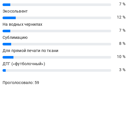
7 %
7%
Экосольвент
12 %
12%
На водных чернилах
7 %
7%
Сублимацию
8 %
8%
Для прямой печати по ткани
10 %
10%
ДТГ («футболочный»)
3 %
3%
Проголосовало: 59