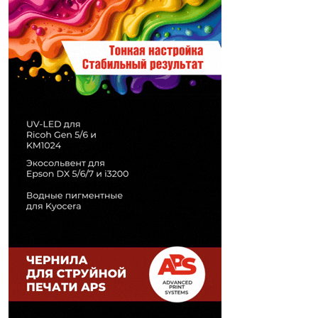
Печати" erid: 2SDnjd2d4Qz