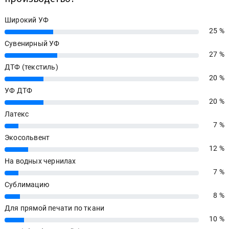
Широкий УФ
25 %
25%
Сувенирный УФ
27 %
27%
ДТФ (текстиль)
20 %
20%
УФ ДТФ
20 %
20%
Латекс
7 %
7%
Экосольвент
12 %
12%
На водных чернилах
7 %
7%
Сублимацию
8 %
8%
Для прямой печати по ткани
10 %
10%