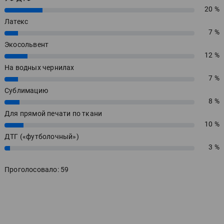
20 %
20%
Латекс
7 %
7%
Экосольвент
12 %
12%
На водных чернилах
7 %
7%
Сублимацию
8 %
8%
Для прямой печати по ткани
10 %
10%
ДТГ («футболочный»)
3 %
3%
Проголосовало: 59