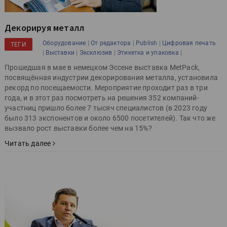
Декорируя металл
|
|
|
Оборудование
От редактора
Publish
Цифровая печать
ТЕГИ
|
|
|
|
Выставки
Эксклюзив
Этикетка и упаковка
Прошедшая в мае в немецком Эссене выставка MetPack,
посвящённая индустрии декорирования металла, установила
рекорд по посещаемости. Мероприятие проходит раз в три
года, и в этот раз посмотреть на решения 352 компаний-
участниц пришло более 7 тысяч специалистов (в 2023 году
было 313 экспонентов и около 6500 посетителей). Так что же
вызвало рост выставки более чем на 15%?
Читать далее