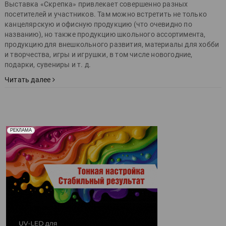
Выставка «Скрепка» привлекает совершенно разных
посетителей и участников. Там можно встретить не только
канцелярскую и офисную продукцию (что очевидно по
названию), но также продукцию школьного ассортимента,
продукцию для внешкольного развития, материалы для хобби
и творчества, игры и игрушки, в том числе новогодние,
подарки, сувениры и т. д.
Читать далее
Реклама. Рекламодатель ООО "Передовые Системы
РЕКЛАМА
Печати" erid: 2SDnjd2d4Qz