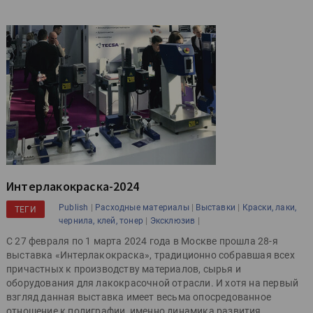
Интерлакокраска-2024
|
|
|
Publish
Расходные материалы
Выставки
Краски, лаки,
ТЕГИ
|
|
чернила, клей, тонер
Эксклюзив
С 27 февраля по 1 марта 2024 года в Москве прошла 28-я
выставка «Интерлакокраска», традиционно собравшая всех
причастных к производству материалов, сырья и
оборудования для лакокрасочной отрасли. И хотя на первый
взгляд данная выставка имеет весьма опосредованное
отношение к полиграфии, именно динамика развития