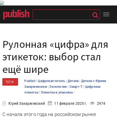
Рулонная «цифра» для
этикеток: выбор стал
ещё шире
|
|
|
Publish
Цифровая печать
Детали
Детали с Юрием
ТЕГИ
|
|
|
Захаржевским
Эксклюзив
Смарт-Т
Цифровая
|
|
этикетка
Этикетка и упаковка
Юрий Захаржевский
11 февраля 2025 г.
2974
С начала этого года на российском рынке