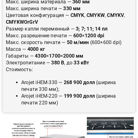
Макс. ширина материала —
360 мм
Макс. ширина печати —
330 мм
Цветовая конфигурация —
CMYK
,
CMYKW
,
CMYKV
,
CMYKWOrGrV
Размер капли переменный —
3; 7; 11; 14 пл
Макс. разрешение печати —
600
×
1200 dpi
Макс. скорость печати —
50 м/мин
(600×600 dpi)
Масса —
4000 кг
Габариты —
4300
×
1700
×
2000 мм
Электропитание —
380 В
, до
33 кВт
Стоимость:
Arojet iHEM-330 —
268 900 долл
(ширина
печати 330 мм);
Arojet iHEM-220 —
199 900 долл
(ширина
печати 220 мм)