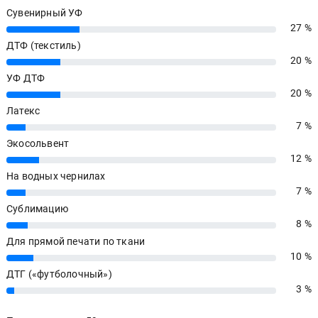
Сувенирный УФ
27 %
27%
ДТФ (текстиль)
20 %
20%
УФ ДТФ
20 %
20%
Латекс
7 %
7%
Экосольвент
12 %
12%
На водных чернилах
7 %
7%
Сублимацию
8 %
8%
Для прямой печати по ткани
10 %
10%
ДТГ («футболочный»)
3 %
3%