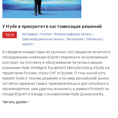
У Hyde в приоритете кастомизация решений
|
|
|
Интервью
Publish
Флексографская печать
ТЕГИ
|
|
|
Широкоформатная печать
Эксклюзив
УФ-печать
|
b2print
В середине января один из крупных поставщиков печатного
оборудования компания B2print подписала эксклюзивный
контракт на поставку и обслуживание печатных машин
компании Hyde Intelligent Equipment Manufacturing (Hyde) на
территории России, стран СНГ и Грузии. О том, какой путь
привёл Hyde к такому решению и почему российский рынок
остаётся одним из самых привлекательных для китайского
производителя, нам удалось выяснить в рамках Printech на
стенде B2print в беседе с основателем Hyde Дэннисом Ву.
Читать далее