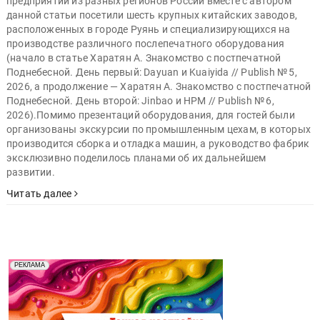
предприятий из разных регионов России вместе с автором
данной статьи посетили шесть крупных китайских заводов,
расположенных в городе Руянь и специализирующихся на
производстве различного послепечатного оборудования
(начало в статье Харатян А. Знакомство с постпечатной
Поднебесной. День первый: Dayuan и Kuaiyida // Publish № 5,
2026, а продолжение — Харатян А. Знакомство с постпечатной
Поднебесной. День второй: Jinbao и HPM // Publish № 6,
2026).Помимо презентаций оборудования, для гостей были
организованы экскурсии по промышленным цехам, в которых
производится сборка и отладка машин, а руководство фабрик
эксклюзивно поделилось планами об их дальнейшем
развитии.
Читать далее
Реклама. Рекламодатель ООО "Передовые Системы
РЕКЛАМА
Печати" erid: 2SDnjd2d4Qz