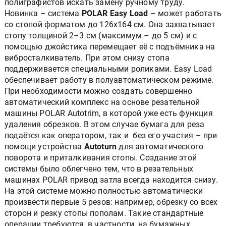
полиграфистов искать замену ручному труду.
Новинка – система
POLAR Easy Load
– может работать
со стопой форматом до 126х164 см. Она захватывает
стопу толщиной 2–3 см (максимум – до 5 см) и с
помощью джойстика перемещает её с подъёмника на
вибросталкиватель. При этом снизу стопа
поддерживается специальными роликами. Easy Load
обеспечивает работу в полуавтоматическом режиме.
При необходимости можно создать совершенно
автоматический комплекс на основе резательной
машины POLAR Autotrim, в которой уже есть функция
удаления обрезков. В этом случае бумага для реза
подаётся как оператором, так и без его участия – при
помощи устройства
Autoturn
для автоматического
поворота и приталкивания стопы. Создание этой
системы было облегчено тем, что в резательных
машинах POLAR привод затла всегда находится снизу.
На этой системе можно полностью автоматически
произвести первые 5 резов: например, обрезку со всех
сторон и резку стопы пополам. Такие стандартные
операции требуются, в частности, на бумажных