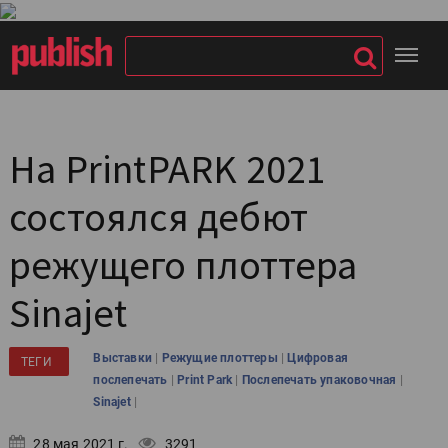
На PrintPARK 2021
состоялся дебют
режущего плоттера
Sinajet
|
|
Выставки
Режущие плоттеры
Цифровая
ТЕГИ
|
|
|
послепечать
Print Park
Послепечать упаковочная
|
Sinajet
28 мая 2021 г.
3291