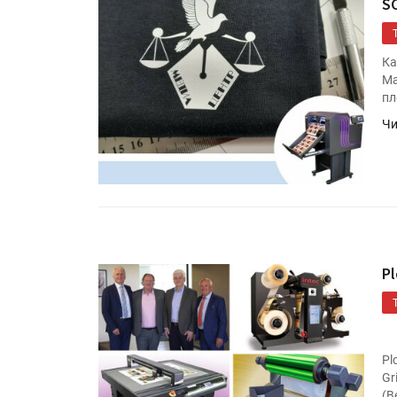
S
Ка
Ma
пл
Чи
Pl
Pl
Gr
(В