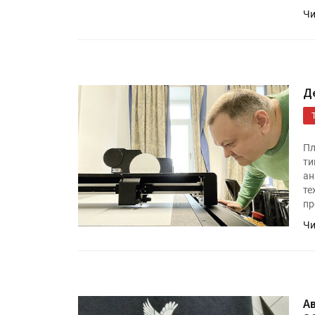
Чи
Д
Пл
ти
ан
те
пр
Чи
А