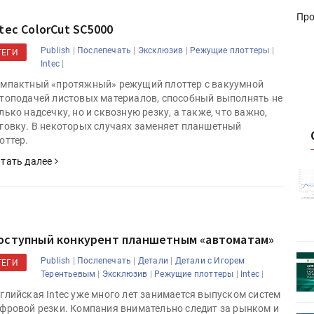
Про
tec ColorCut SC5000
|
|
|
|
Publish
Послепечать
Эксклюзив
Режущие плоттеры
ТЕГИ
|
Intec
мпактный «протяжный» режущий плоттер с вакуумной
топодачей листовых материалов, способный выполнять не
лько надсечку, но и сквозную резку, а также, что важно,
говку. В некоторых случаях заменяет планшетный
оттер.
тать далее
истику об
Росстат опубликовал статистику об
объёмах промышленного
первое
производства в стране за первое
полугодие 2026 года
оступный конкурент планшетным «автоматам»
 пройдет
Круглый стол на тему РОП пройдет
|
|
|
Publish
Послепечать
Детали
Детали с Игорем
ТЕГИ
28 июля
|
|
|
|
Терентьевым
Эксклюзив
Режущие плоттеры
Intec
глийская Intec уже много лет занимается выпуском систем
фровой резки. Компания внимательно следит за рынком и