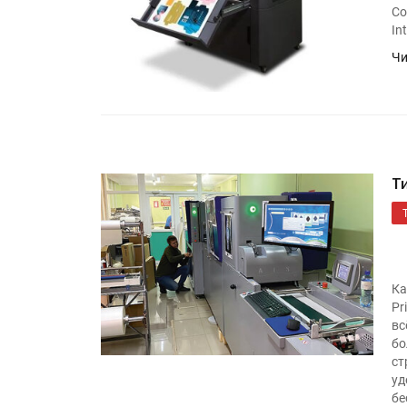
Co
In
Чи
Т
Ка
Pr
вс
бо
ст
уд
бе