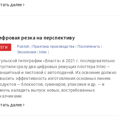
тать далее
ифровая резка на перспективу
|
|
|
Publish
Практика производства
Послепечать
ТЕГИ
|
|
Эксклюзив
Intec
тульской типографии «Власта» в 2021 г. последовательно
пустили сразу два цифровых режущих плоттера Intec —
аншетный и листовой с автоподачей. Их освоение должно
высить эффективность изготовления основных линеек
одуктов — блокнотов, сувениров, упаковки и др. — и
мочь наладить выпуск новых, востребованных
казчиками.
тать далее