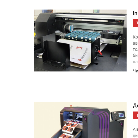
In
Ко
ав
то
би
пл
Чи
Росстат опубликовал стат
объёмах промышленного
производства в стране за 
полугодие 2026 года
Д
Круглый стол на тему РОП
28 июля
Ан
ци