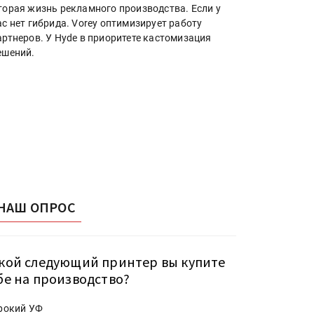
торая жизнь рекламного производства. Если у
ас нет гибрида. Vorey оптимизирует работу
артнеров. У Hyde в приоритете кастомизация
ешений.
НАШ ОПРОС
кой следующий принтер вы купите
бе на производство?
рокий УФ