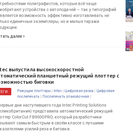
ет
Росприроднадзор запускает
требностями полиграфистов, которые всё чаще
«Калькулятор утилизации»
иобретают устройства с автоподачей — так у типографий
является возможность эффективно изготавливать не
лько единичные экземпляры, но и малые тиражи
одукции.
деями,
IPSA 2026 приглашает за идеями,
тать далее
поставщиками и новыми
решениями для брендов
ntec выпустила высокоскоростной
втоматический планшетный режущий плоттер с
озможностью биговки
|
|
|
Режущие плоттеры
Intec
Цифровая резка
Цифровая
ТЕГИ
|
|
послепечать
Послепечать упаковочная
первые дни наступившего года Intec Printing Solutions
еликобритания) представила автоматический режущий
оттер ColorCut FB9000PRO, который разработчики
зывают самым быстрым в своём классе с лучшими
казателями усилий реза и биговки.