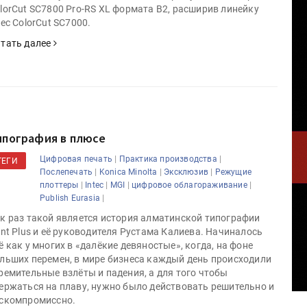
lorCut SC7800 Pro-RS XL формата B2, расширив линейку
tec ColorCut SC7000.
тать далее
ипография в плюсе
|
|
Цифровая печать
Практика производства
ТЕГИ
|
|
|
Послепечать
Konica Minolta
Эксклюзив
Режущие
|
|
|
|
плоттеры
Intec
MGI
цифровое облагораживание
|
Publish Eurasia
к раз такой является история алматинской типографии
int Plus и её руководителя Рустама Калиева. Начиналось
ё как у многих в «далёкие девяностые», когда, на фоне
льших перемен, в мире бизнеса каждый день происходили
ремительные взлёты и падения, а для того чтобы
ержаться на плаву, нужно было действовать решительно и
скомпромиссно.