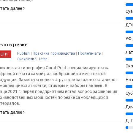
25%
тать далее
Сув
27%
ДТФ
20%
УФ
ело в резке
20%
Лат
|
|
|
Publish
Практика производства
Послепечать
ТЕГИ
7%
|
|
Эксклюзив
Intec
Эко
сковская типография Coral-Print специализируется на
12%
фровой печати самой разнообразной коммерческой
На 
одукции. Заметную долю в структуре заказов составляют
моклеящиеся этикетки, стикеры и наборы наклеек. В
7%
нце 2021 г. перед предприятием встал вопрос расширения
Су
оизводственных мощностей по резке самоклеящихся
8%
териалов.
Для
тать далее
10%
ДТГ
3%