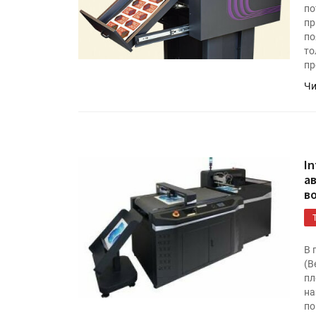
Росприроднадзор запуска
по
«Калькулятор утилизации»
пр
по
то
пр
IPSA 2026 приглашает за и
Чи
поставщиками и новыми
решениями для брендов
I
а
в
В 
(В
пл
на
по