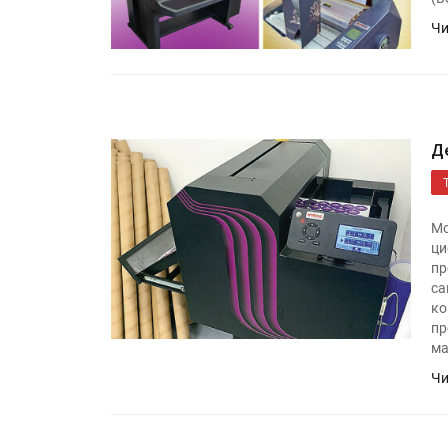
Чи
Д
Мо
ци
пр
са
ко
пр
ма
Чи