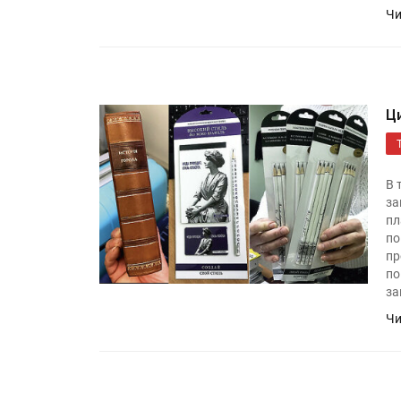
Чи
Ц
В 
за
пл
по
пр
по
за
Чи