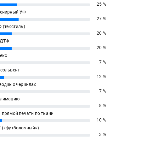
25 %
енирный УФ
27 %
 (текстиль)
20 %
 ДТФ
20 %
екс
7 %
сольвент
12 %
водных чернилах
7 %
блимацию
8 %
 прямой печати по ткани
10 %
 («футболочный»)
3 %