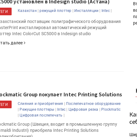
C5000 установлен в Indesign studio (Астана)
В
в
|
|
|
|
Казахстан
режущий плоттер
Инсталляции
Intec
ТЕГИ
п
захстанский поставщик полиграфического оборудования
р
sterPrint инсталлировал автоматический режущий
оттер Intec ColorCut SC5000 в Indesign studio
тать далее
ockmatic Group покупает Intec Printing Solutions
|
Слияния и приобретения
Послепечатное оборудование
ТЕГИ
|
|
|
|
Режущие плоттеры
Intec
Цифровая резка
Plockmatic
Ка
|
|
Цифровая послепечать
се
ockmatic Group (Швеция, входит в промышленную группу
imaldi Industri) приобрела Intec Printing Solutions
Ши
еликобритания).