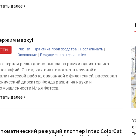
тать далее
ержим марку!
|
|
|
Publish
Практика производства
Послепечать
ТЕГИ
|
|
|
Эксклюзив
Режущие плоттеры
Intec
оттерная резка давно вышла за рамки одних только
пографий. О том, как она помогает в научной и
алитической работе, связанной с филателией, рассказал
хнический директор Фонда развития науки и
омышленности Илья Фатеев.
тать далее
У
о
втоматический режущий плоттер Intec ColorCut
т