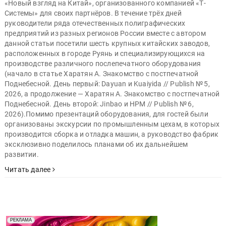
«Новый взгляд на Китай», организованного компанией «Т-
Системы» для своих партнёров. В течение трёх дней
руководители ряда отечественных полиграфических
предприятий из разных регионов России вместе с автором
данной статьи посетили шесть крупных китайских заводов,
расположенных в городе Руянь и специализирующихся на
производстве различного послепечатного оборудования
(начало в статье Харатян А. Знакомство с постпечатной
Поднебесной. День первый: Dayuan и Kuaiyida // Publish № 5,
2026, а продолжение — Харатян А. Знакомство с постпечатной
Поднебесной. День второй: Jinbao и HPM // Publish № 6,
2026).Помимо презентаций оборудования, для гостей были
организованы экскурсии по промышленным цехам, в которых
производится сборка и отладка машин, а руководство фабрик
эксклюзивно поделилось планами об их дальнейшем
развитии.
Читать далее
Реклама. Рекламодатель ООО "Передовые Системы
РЕКЛАМА
Печати" erid: 2SDnjd2d4Qz