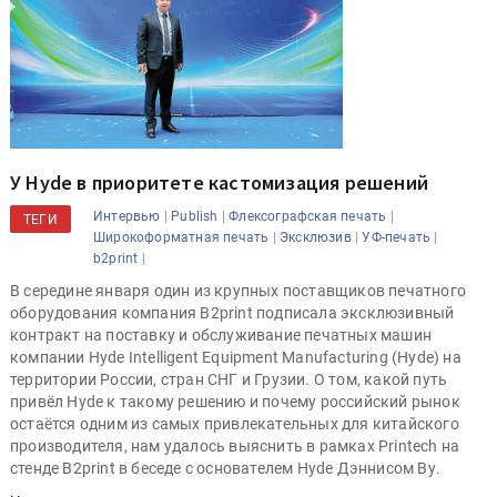
У Hyde в приоритете кастомизация решений
|
|
|
Интервью
Publish
Флексографская печать
ТЕГИ
|
|
|
Широкоформатная печать
Эксклюзив
УФ-печать
|
b2print
В середине января один из крупных поставщиков печатного
оборудования компания B2print подписала эксклюзивный
контракт на поставку и обслуживание печатных машин
компании Hyde Intelligent Equipment Manufacturing (Hyde) на
территории России, стран СНГ и Грузии. О том, какой путь
привёл Hyde к такому решению и почему российский рынок
остаётся одним из самых привлекательных для китайского
производителя, нам удалось выяснить в рамках Printech на
стенде B2print в беседе с основателем Hyde Дэннисом Ву.