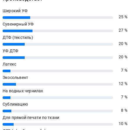
Широкий УФ
25 %
25%
Сувенирный УФ
27 %
27%
ДТФ (текстиль)
20 %
20%
УФ ДТФ
20 %
20%
Латекс
7 %
7%
Экосольвент
12 %
12%
На водных чернилах
7 %
7%
Сублимацию
8 %
8%
Для прямой печати по ткани
10 %
10%