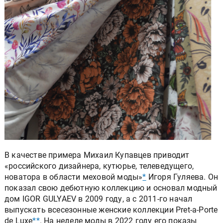
В качестве примера Михаил Купавцев приводит
«российского дизайнера, кутюрье, телеведущего,
новатора в области меховой моды»
*
Игоря Гуляева. Он
показал свою дебютную коллекцию и основал модный
дом IGOR GULYAEV в 2009 году, а с 2011-го начал
выпускать всесезонные женские коллекции Pret-a-Porte
de Luxe
**
. На неделе моды в 2022 году его показы