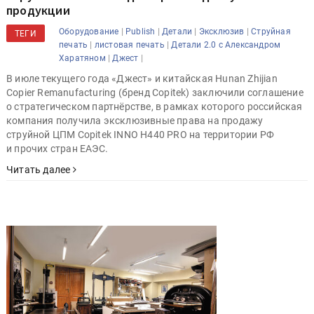
продукции
|
|
|
|
Оборудование
Publish
Детали
Эксклюзив
Струйная
ТЕГИ
|
|
печать
листовая печать
Детали 2.0 с Александром
|
|
Харатяном
Джест
В июле текущего года «Джест» и китайская Hunan Zhijian
Copier Remanufacturing (бренд Copitek) заключили соглашение
о стратегическом партнёрстве, в рамках которого российская
компания получила эксклюзивные права на продажу
струйной ЦПМ Copitek INNO H440 PRO на территории РФ
и прочих стран ЕАЭС.
Читать далее