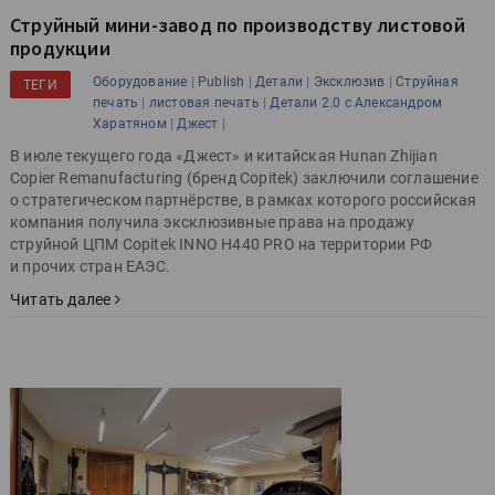
Струйный мини-завод по производству листовой
продукции
|
|
|
|
Оборудование
Publish
Детали
Эксклюзив
Струйная
ТЕГИ
|
|
печать
листовая печать
Детали 2.0 с Александром
|
|
Харатяном
Джест
В июле текущего года «Джест» и китайская Hunan Zhijian
Copier Remanufacturing (бренд Copitek) заключили соглашение
о стратегическом партнёрстве, в рамках которого российская
компания получила эксклюзивные права на продажу
струйной ЦПМ Copitek INNO H440 PRO на территории РФ
и прочих стран ЕАЭС.
Читать далее