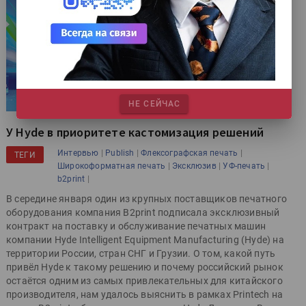
НЕ СЕЙЧАС
У Hyde в приоритете кастомизация решений
|
|
|
Интервью
Publish
Флексографская печать
ТЕГИ
|
|
|
Широкоформатная печать
Эксклюзив
УФ-печать
|
b2print
В середине января один из крупных поставщиков печатного
оборудования компания B2print подписала эксклюзивный
контракт на поставку и обслуживание печатных машин
компании Hyde Intelligent Equipment Manufacturing (Hyde) на
территории России, стран СНГ и Грузии. О том, какой путь
привёл Hyde к такому решению и почему российский рынок
остаётся одним из самых привлекательных для китайского
производителя, нам удалось выяснить в рамках Printech на