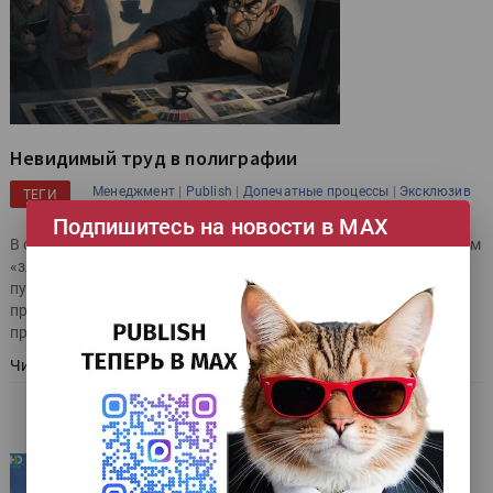
Невидимый труд в полиграфии
|
|
|
Менеджмент
Publish
Допечатные процессы
Эксклюзив
ТЕГИ
|
|
Советы в копилку с Ирой Рябиновой
Подпишитесь на новости в МАХ
В среде дизайнеров порой приходится сталкиваться с образом
«злого препресса». Перспектива общения с ним нередко
пугает. Этот вопрос можно было бы оставить в области
профессионального фольклора, если бы он не оказывал
прямого влияния на работу типографии.
Читать далее