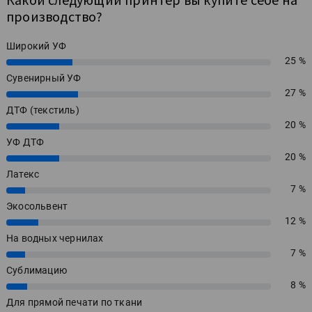
производство?
Широкий УФ
25 %
25%
Сувенирный УФ
27 %
27%
ДТФ (текстиль)
20 %
20%
УФ ДТФ
20 %
20%
Латекс
7 %
7%
Экосольвент
12 %
12%
На водных чернилах
7 %
7%
Сублимацию
8 %
8%
Для прямой печати по ткани