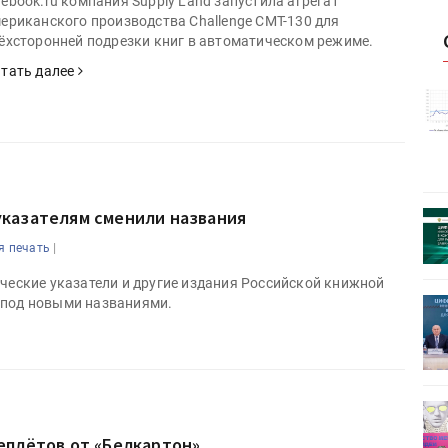
ebook.ru компания Supply Land запустила агрегат
ериканского производства Challenge CMT-130 для
ёхсторонней подрезки книг в автоматическом режиме.
тать далее
истику об
Росстат опубликовал статистику об
объёмах промышленного
первое
производства в стране за первое
полугодие 2026 года
казателям сменили названия
 пройдет
Круглый стол на тему РОП пройдет
28 июля
|
я печать
ические указатели и другие издания Российской книжной
 под новыми названиями.
ет
Росприроднадзор запускает
«Калькулятор утилизации»
деями,
IPSA 2026 приглашает за идеями,
поставщиками и новыми
еплётов от «Белкартон»