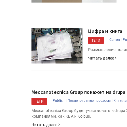
Цифра и книга
|
Canon
Pu
ТЕГИ
Размышления полигр
Читать далее
Meccanotecnica Group покажет на drupa
|
|
Publish
Послепечатные процессы
Книжна
ТЕГИ
Meccanotecnica Group будет участвовать в drupa 
компаниями, как KBA и Kolbus.
Читать далее