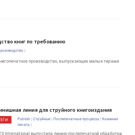
дство книг по требованию
|
роизводство
книгопечатное производство, выпускающее малые тиражи
инишная линия для струйного книгоиздания
|
|
|
Publish
Струйные
Послепечатные процессы
Книжная
ТЕГИ
|
печать
TS International выпустила линию послепечатной обработки