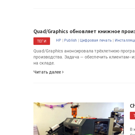
Quad/Graphics обновляет книжное прои
|
|
|
HP
Publish
Цифровая печать
Инсталляц
ТЕГИ
Quad/Graphics анонсировала трёхлетнюю прогр
производства. Задача — обеспечить клиентам–
на складе.
Читать далее
C
В 