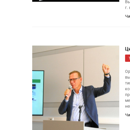
Вы
г.
Чи
Ц
Ор
вы
ти
ко
пр
ме
не
Чи