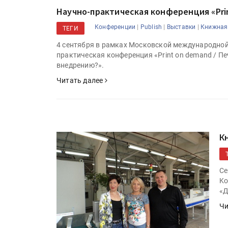
Научно-практическая конференция «Pri
|
|
|
Конференции
Publish
Выставки
Книжная
ТЕГИ
4 сентября в рамках Московской международной
практическая конференция «Print on demand / П
внедрению?».
Читать далее
К
Се
Ko
«Д
Чи