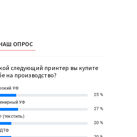
НАШ ОПРОС
кой следующий принтер вы купите
бе на производство?
рокий УФ
25 %
енирный УФ
27 %
 (текстиль)
20 %
 ДТФ
20 %