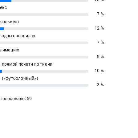
екс
7 %
сольвент
12 %
водных чернилах
7 %
блимацию
8 %
 прямой печати по ткани
10 %
 («футболочный»)
3 %
голосовало: 59