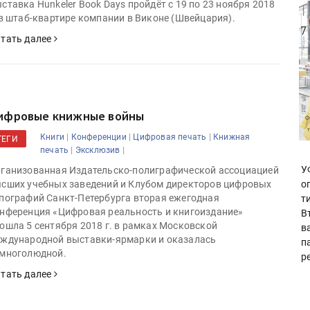
ставка Hunkeler Book Days пройдёт с 19 по 23 ноября 2018
 в штаб-квартире компании в Виконе (Швейцария).
тать далее
ифровые книжные войны
|
|
|
Книги
Конференции
Цифровая печать
Книжная
ТЕГИ
|
|
печать
Эксклюзив
У
ганизованная Издательско-полиграфической ассоциацией
сших учебных заведений и Клубом директоров цифровых
о
пографий Санкт-Петербурга вторая ежегодная
т
нференция «Цифровая реальность и книгоиздание»
В
ошла 5 сентября 2018 г. в рамках Московской
в
ждународной выставки-ярмарки и оказалась
п
многолюдной.
р
тать далее