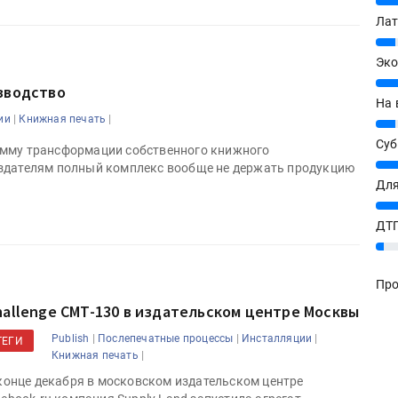
20%
Лат
7%
Эко
12%
зводство
На 
|
|
ии
Книжная печать
7%
Су
амму трансформации собственного книжного
8%
издателям полный комплекс вообще не держать продукцию
Для
10%
ДТГ
3%
Про
hallenge CMT-130 в издательском центре Москвы
|
|
|
Publish
Послепечатные процессы
Инсталляции
ТЕГИ
|
Книжная печать
конце декабря в московском издательском центре