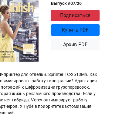
Выпуск #07/26
Подписаться
Купить PDF
Архив PDF
Ф-принтер для отделки. Sprinter ТС-2513Mh. Как
птимизировать работу типографии? Адаптация
ипографий к цифровизации грузоперевозок.
торая жизнь рекламного производства. Если у
ас нет гибрида. Vorey оптимизирует работу
артнеров. У Hyde в приоритете кастомизация
ешений.