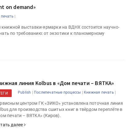
nt on demand»
|
 печать
 книжной выставки-ярмарки на ВДНХ состоится научно-
ечать по требованию: от экзотики к планомерному
нижная линия Kolbus в «Дом печати – ВЯТКА»
|
|
|
Publish
Послепечатные процессы
Книжная печать
ТЕГИ
рвисным центром ГК «ЗИКО» установлена поточная линия
lbus для производства сшитых книг в твёрдом переплёте в
ом печати – ВЯТКА» (Киров).
тать далее