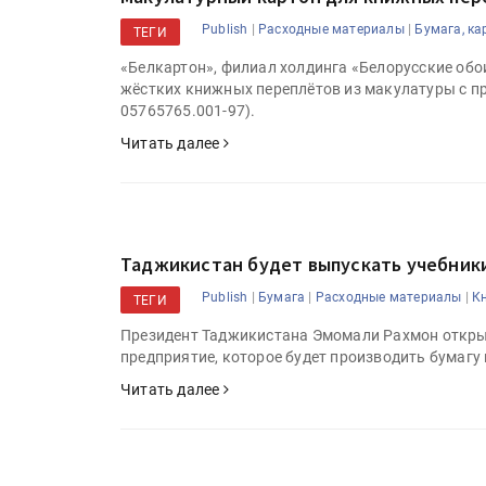
решениями для брендов
|
|
Publish
Расходные материалы
Бумага, ка
ТЕГИ
«Белкартон», филиал холдинга «Белорусские обо
жёстких книжных переплётов из макулатуры с п
05765765.001-97).
Читать далее
Таджикистан будет выпускать учебники
|
|
|
Publish
Бумага
Расходные материалы
К
ТЕГИ
Президент Таджикистана Эмомали Рахмон открыл
предприятие, которое будет производить бумагу 
Читать далее