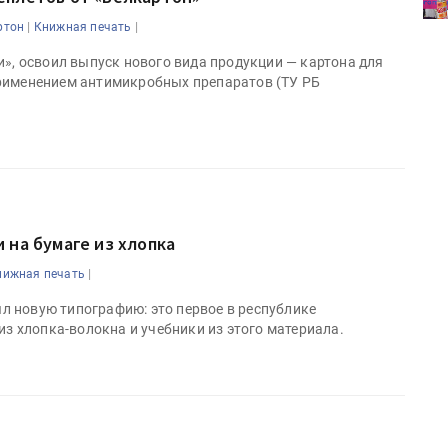
решениями для брендов
|
|
ртон
Книжная печать
и», освоил выпуск нового вида продукции — картона для
рименением антимикробных препаратов (ТУ РБ
 на бумаге из хлопка
|
нижная печать
 новую типографию: это первое в республике
из хлопка-волокна и учебники из этого материала.