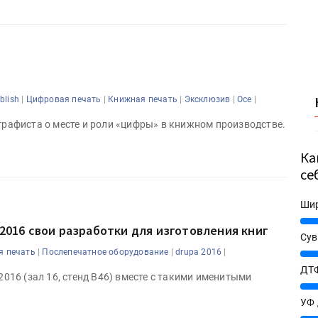
|
|
|
|
|
blish
Цифровая печать
Книжная печать
Эксклюзив
Oce
афиста о месте и роли «цифры» в книжном производстве.
Ка
се
Ши
25%
 2016 свои разработки для изготовления книг
Сув
|
|
|
я печать
Послепечатное оборудование
drupa 2016
27%
ДТФ
2016 (зал 16, стенд B46) вместе с такими именитыми
20%
УФ