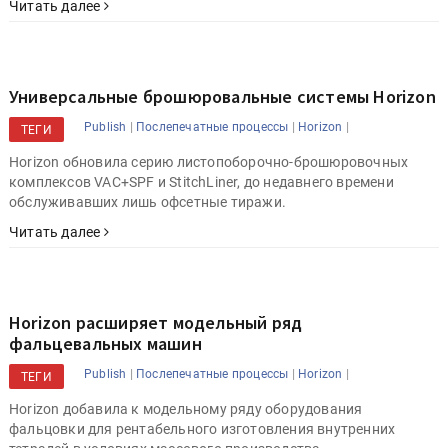
Читать далее
Универсальные брошюровальные системы Horizon
|
|
|
Publish
Послепечатные процессы
Horizon
ТЕГИ
Horizon обновила серию листопоборочно-брошюровочных
комплексов VAC+SPF и StitchLiner, до недавнего времени
обслуживавших лишь офсетные тиражи.
Читать далее
Horizon расширяет модельный ряд
фальцевальных машин
|
|
|
Publish
Послепечатные процессы
Horizon
ТЕГИ
Horizon добавила к модельному ряду оборудования
фальцовки для рентабельного изготовления внутренних