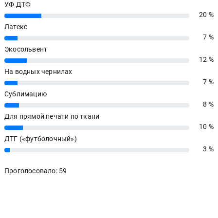
УФ ДТФ
20 %
20%
Латекс
7 %
7%
Экосольвент
12 %
12%
На водных чернилах
7 %
7%
Сублимацию
8 %
8%
Для прямой печати по ткани
10 %
10%
ДТГ («футболочный»)
3 %
3%
Проголосовало: 59