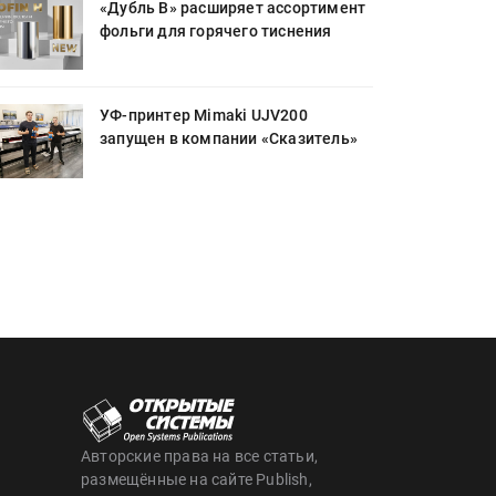
«Дубль В» расширяет ассортимент
фольги для горячего тиснения
УФ-принтер Mimaki UJV200
запущен в компании «Сказитель»
Авторские права на все статьи,
размещённые на сайте Publish,