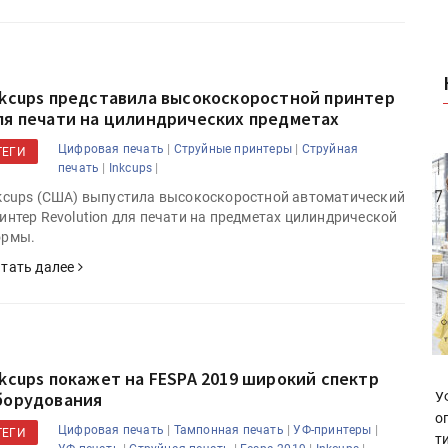
nkcups представила высокоскоростной принтер
ля печати на цилиндрических предметах
|
|
Цифровая печать
Струйные принтеры
Струйная
ТЕГИ
|
|
печать
Inkcups
kcups (США) выпустила высокоскоростной автоматический
интер Revolution для печати на предметах цилиндрической
ормы.
тать далее
nkcups покажет на FESPA 2019 широкий спектр
борудования
У
о
|
|
|
Цифровая печать
Тампонная печать
УФ-принтеры
ТЕГИ
т