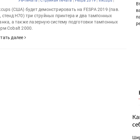
|
|
|
|
УФ-печать
Струйная печать
Fespa 2019
Inkcups
В
kcups (США) будет демонстрировать на FESPA 2019 (пав.
в
, стенд H70) три струйных принтера и два тампонных
п
анка, а также лазерную систему подготовки тампонных
р
рм Cobalt 2000.
тать далее
Ка
се
Ши