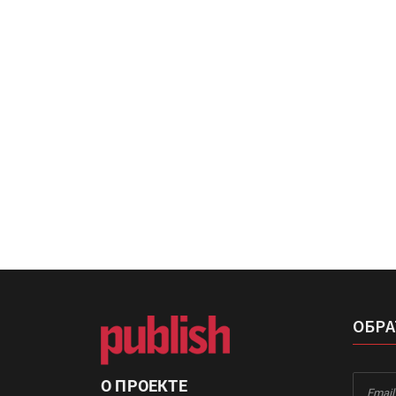
«Дубль В» расширяет ассо
фольги для горячего тисн
УФ-принтер Mimaki UJV20
запущен в компании «Ска
ОБРА
О ПРОЕКТЕ