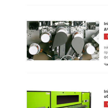
I
д
In
пр
ф
Чи
I
о