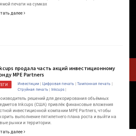
ямой печати на сумках
тать далее
nkcups продала часть акций инвестиционному
онду MPE Partners
|
|
|
Инвестиции
Цифровая печать
Тампонная печать
ТЕГИ
|
|
Струйная печать
Inkcups
оизводитель решений для декорирования объёмных
едметов Inkcups (США) привлёк финансовые вложения
стной инвестиционной компании MPE Partners, чтобы
корить выполнение пятилетнего плана роста и выйти на
вые рынки и территории.
тать далее