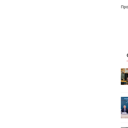
Про
HeyGears анонсировала
УФ/3D-
полноцветный гибридный УФ/3D-
принтер G1X
ет
Росприроднадзор запускает
«Калькулятор утилизации»