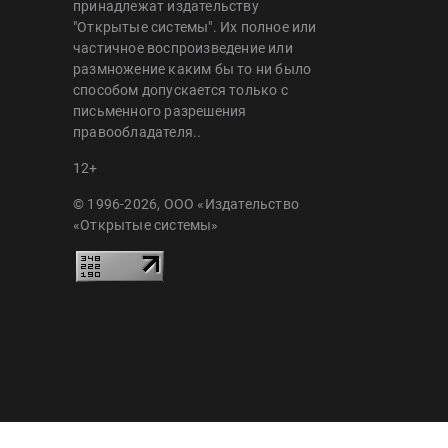
принадлежат издательству
"Открытые системы". Их полное или
частичное воспроизведение или
размножение каким бы то ни было
способом допускается только с
письменного разрешения
правообладателя..
12+
© 1996-2026, ООО «Издательство
«Открытые системы»