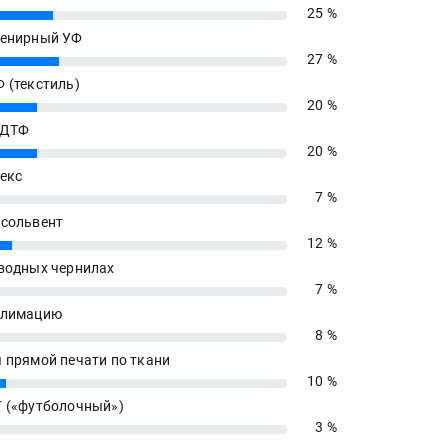
25 %
енирный УФ
27 %
 (текстиль)
20 %
 ДТФ
20 %
екс
7 %
сольвент
12 %
водных чернилах
7 %
блимацию
8 %
 прямой печати по ткани
10 %
 («футболочный»)
3 %