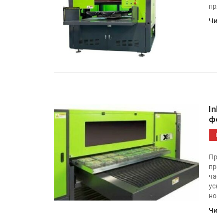
пр
Чи
I
ф
Пр
пр
ча
ус
но
Чи