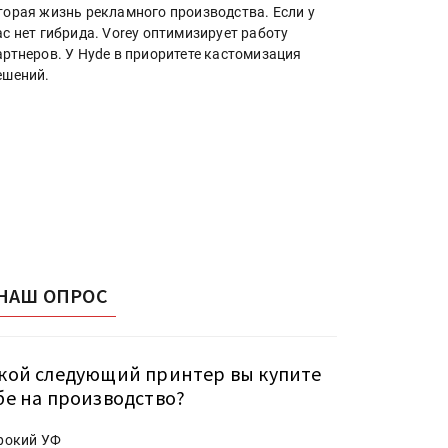
торая жизнь рекламного производства. Если у
ас нет гибрида. Vorey оптимизирует работу
артнеров. У Hyde в приоритете кастомизация
ешений.
НАШ ОПРОС
кой следующий принтер вы купите
бе на производство?
рокий УФ