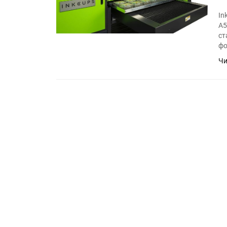
In
A5
ст
фо
Чи