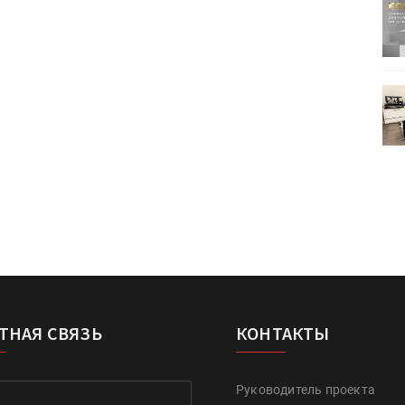
ртимент
«Дубль В» расширяет ассортимент
ения
фольги для горячего тиснения
0
УФ-принтер Mimaki UJV200
зитель»
запущен в компании «Сказитель»
ТНАЯ СВЯЗЬ
КОНТАКТЫ
Руководитель проекта