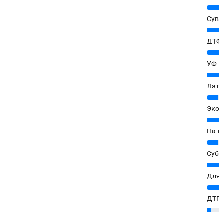
25%
Сув
27%
ДТФ
20%
УФ
20%
Лат
7%
Эко
12%
На 
7%
Су
8%
Для
10%
ДТГ
3%