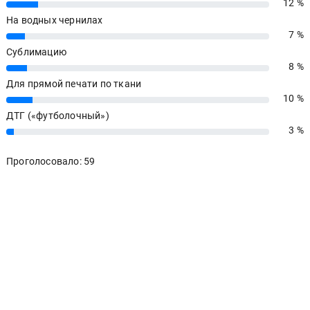
12 %
12%
На водных чернилах
7 %
7%
Сублимацию
8 %
8%
Для прямой печати по ткани
10 %
10%
ДТГ («футболочный»)
3 %
3%
Проголосовало: 59