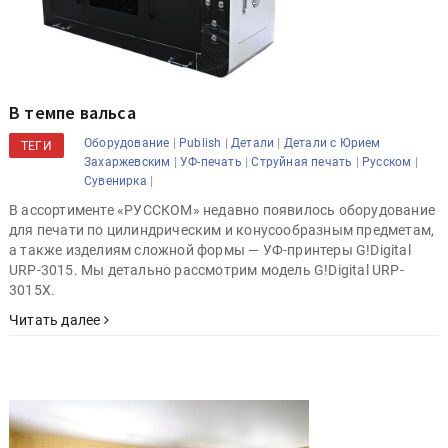
В темпе вальса
|
|
|
Оборудование
Publish
Детали
Детали с Юрием
ТЕГИ
|
|
|
|
Захаржевским
УФ-печать
Струйная печать
Русском
|
Сувенирка
В ассортименте «РУССКОМ» недавно появилось оборудование
для печати по цилиндрическим и конусообразным предметам,
а также изделиям сложной формы — УФ-принтеры G!Digital
URP-3015. Мы детально рассмотрим модель G!Digital URP-
3015X.
Читать далее