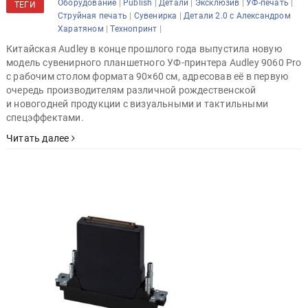
|
|
|
|
|
Оборудование
Publish
Детали
Эксклюзив
УФ-печать
ТЕГИ
|
|
Струйная печать
Сувенирка
Детали 2.0 с Александром
|
|
Харатяном
Технопринт
Китайская Audley в конце прошлого года выпустила новую
модель сувенирного планшетного УФ-принтера Audley 9060 Pro
с рабочим столом формата 90×60 см, адресовав её в первую
очередь производителям различной рождественской
и новогодней продукции с визуальными и тактильными
спецэффектами.
Читать далее