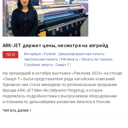
ARK-JET держит цены, несмотря на апгрейд
|
|
|
Интервью
Publish
Широкоформатная печать
ТЕГИ
|
|
|
текстильная печать
УФ-печать
Печать по тканям
|
|
Струйная печать
Смарт-Т
На прошедшей в октябре выставке «Реклама 2025» на стенде
«Смарт-Т» были представители ряда китайских компаний.
Одним из них стала менеджер по региональным продажам
бренда ARK-JET Мяо Ин (Miyoenn Yingying), которая
поделилась подробностями о выпускаемом оборудовании
и планами по дальнейшему развитию бизнеса в России.
Читать далее