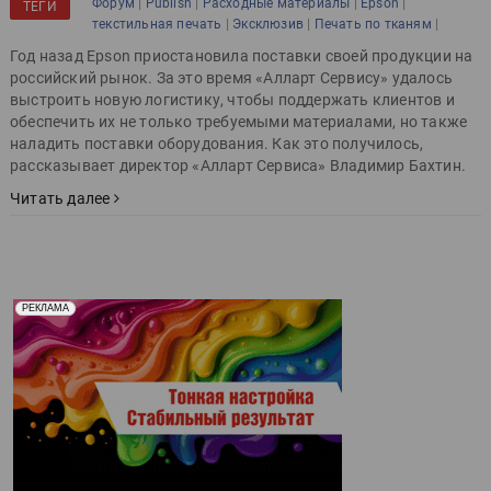
|
|
|
|
Форум
Publish
Расходные материалы
Epson
ТЕГИ
|
|
|
текстильная печать
Эксклюзив
Печать по тканям
Год назад Epson приостановила поставки своей продукции на
российский рынок. За это время «Алларт Сервису» удалось
выстроить новую логистику, чтобы поддержать клиентов и
обеспечить их не только требуемыми материалами, но также
наладить поставки оборудования. Как это получилось,
рассказывает директор «Алларт Сервиса» Владимир Бахтин.
Читать далее
Реклама. Рекламодатель ООО "Передовые Системы
РЕКЛАМА
Печати" erid: 2SDnjd2d4Qz