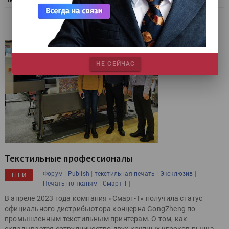
НЕ СЕЙЧАС
Текстильные профессионалы
|
|
|
|
Форум
Publish
текстильная печать
Эксклюзив
ТЕГИ
|
|
Печать по тканям
Смарт-Т
В апреле 2023 года компания «Смарт-Т» получила статус
официального дистрибьютора концерна GongZheng по
промышленным текстильным принтерам. О том, как
складывается сотрудничество двух крупных игроков рынка