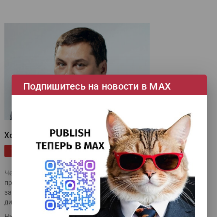
Подпишитесь на новости в МАХ
Хороший год
|
|
|
|
Форум
Publish
Послепечать
текстильная печать
ТЕГИ
|
|
|
|
Эксклюзив
Смарт-Т
iECHO
Кадровый вопрос
Чем ознаменовался для «Смарт-Т» минувший 2023 год, как
провести за год более тысячи инсталляций оборудования и
зачем внедрять систему наставничества, рассказывает
директор компании по маркетингу Дмитрий Грацков.
Читать далее