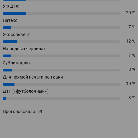
УФ ДТФ
20 %
20%
Латекс
7 %
7%
Экосольвент
12 %
12%
На водных чернилах
7 %
7%
Сублимацию
8 %
8%
Для прямой печати по ткани
10 %
10%
ДТГ («футболочный»)
3 %
3%
Проголосовало: 59