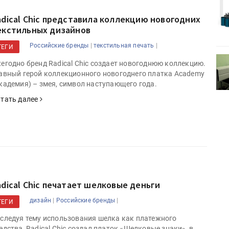
Kairos выпускает станцию
r Lava
смешения красок Ada Color Lava
adical Chic представила коллекцию новогодних
екстильных дизайнов
|
|
Российские бренды
текстильная печать
ТЕГИ
II-II
УФ-принтер Miaki UV6090PEIII-II
егодно бренд Radical Chic создает новогоднюю коллекцию.
кс»
установлен в ПК «Параллакс»
авный герой коллекционного новогоднего платка Academy
кадемия) – змея, символ наступающего года.
тать далее
adical Chic печатает шелковые деньги
|
|
дизайн
Российские бренды
ТЕГИ
следуя тему использования шелка как платежного
едства, Radical Chic создал платок «Шелковые знаки», в