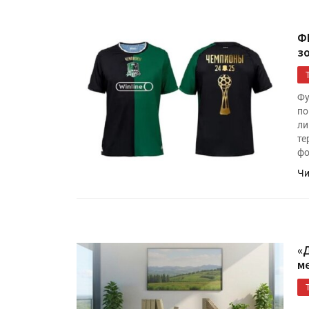
Ф
з
Фу
по
ли
те
фо
Чи
«
м