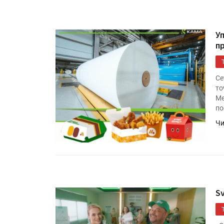
У
п
Се
то
Ме
по
Чи
S