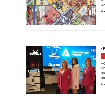
ко
Чи
«
АО
оф
пр
пл
Чи