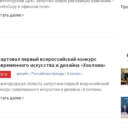
ветогорский ЦБК» запустил новую рекламную кампанию –
vetoCopy в офисном топе».
Про
тать далее
тартовал первый всероссийский конкурс
овременного искусства и дизайна «Хохлома»
HeyGears анонсировала
|
|
|
дизайн
Российские бренды
Конкурс
ТЕГИ
УФ/3D-
полноцветный гибридный УФ/3D-
принтер G1X
жегородская область запустила первый всероссийский
нкурс современного искусства и дизайна «Хохлома».
тать далее
ет
Росприроднадзор запускает
«Калькулятор утилизации»