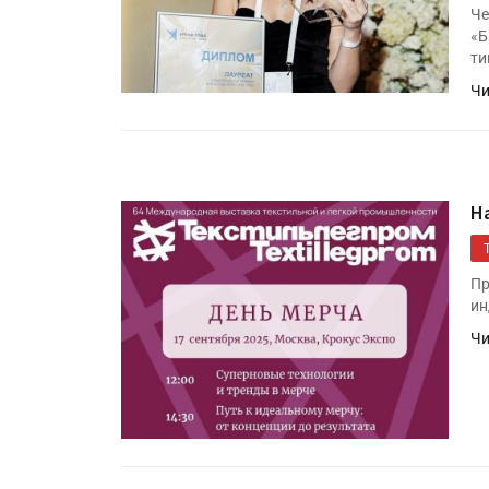
Че
«Б
ти
Чи
Н
Пр
ин
Чи