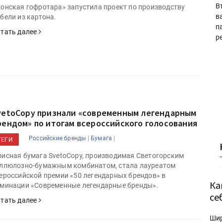
В
онская гофротара» запустила проект по производству
в
бели из картона.
п
тать далее
р
vetoCopy признали «современным легендарным
рендом» по итогам всероссийского голосования
|
|
Российские бренды
Бумага
ТЕГИ
исная бумага SvetoCopy, производимая Светогорским
ллюлозно-бумажным комбинатом, стала лауреатом
ероссийской премии «50 легендарных брендов» в
Ка
минации «Современные легендарные бренды».
се
тать далее
Ши