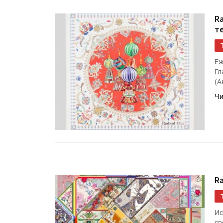
Kairos выпускает станцию
смешения красок Ada Colo
R
т
УФ-принтер Miaki UV6090PEI
Еж
установлен в ПК «Паралла
Гл
(А
Чи
R
Ис
ср