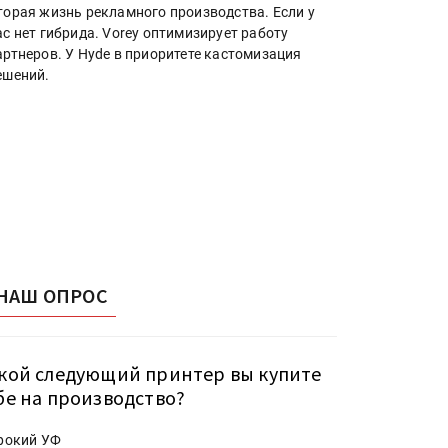
торая жизнь рекламного производства. Если у
ас нет гибрида. Vorey оптимизирует работу
артнеров. У Hyde в приоритете кастомизация
ешений.
НАШ ОПРОС
кой следующий принтер вы купите
бе на производство?
рокий УФ