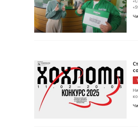
«С
«S
Чи
С
с
HeyGears анонсировала
полноцветный гибридный 
принтер G1X
Ни
ко
Чи
Росприроднадзор запуска
«Калькулятор утилизации»