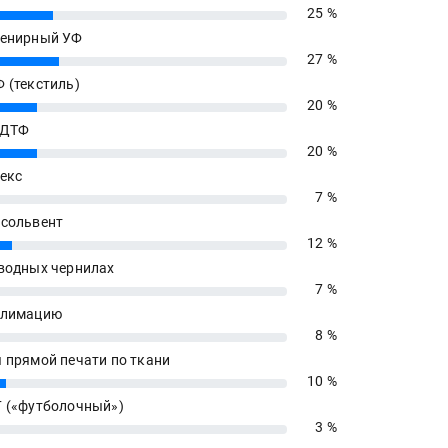
25 %
енирный УФ
27 %
 (текстиль)
20 %
 ДТФ
20 %
екс
7 %
сольвент
12 %
водных чернилах
7 %
блимацию
8 %
 прямой печати по ткани
10 %
 («футболочный»)
3 %