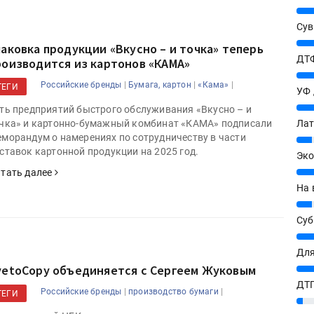
25%
Сув
27%
паковка продукции «Вкусно – и точка» теперь
ДТФ
роизводится из картонов «КАМА»
20%
|
|
|
Российские бренды
Бумага, картон
«Кама»
ТЕГИ
УФ
20%
ть предприятий быстрого обслуживания «Вкусно – и
Лат
чка» и картонно-бумажный комбинат «КАМА» подписали
морандум о намерениях по сотрудничеству в части
7%
ставок картонной продукции на 2025 год.
Эко
12%
тать далее
На 
7%
Су
8%
Для
vetoCopy объединяется с Сергеем Жуковым
10%
ДТГ
|
|
Российские бренды
производство бумаги
ТЕГИ
3%