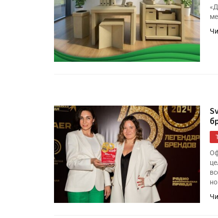
«Д
ме
Чи
S
б
Оф
це
вс
но
Чи