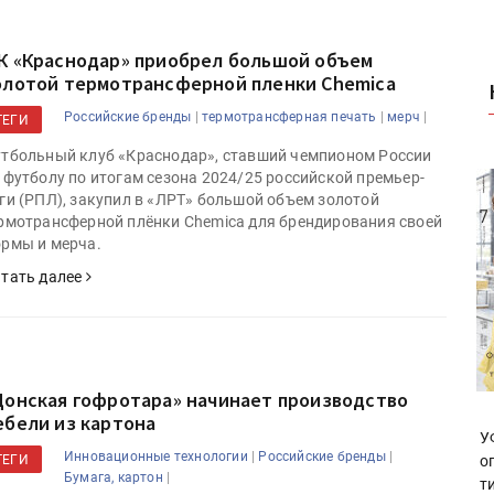
К «Краснодар» приобрел большой объем
олотой термотрансферной пленки Chemica
|
|
|
Российские бренды
термотрансферная печать
мерч
ТЕГИ
тбольный клуб «Краснодар», ставший чемпионом России
 футболу по итогам сезона 2024/25 российской премьер-
ги (РПЛ), закупил в «ЛРТ» большой объем золотой
рмотрансферной плёнки Chemica для брендирования своей
рмы и мерча.
тать далее
Донская гофротара» начинает производство
ебели из картона
У
|
|
Инновационные технологии
Российские бренды
ТЕГИ
о
|
Бумага, картон
т