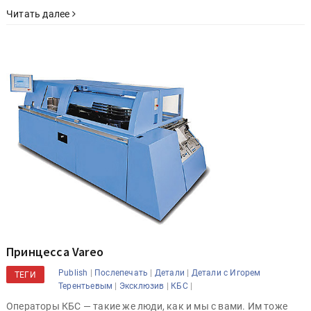
Читать далее
Принцесса Vareo
|
|
|
Publish
Послепечать
Детали
Детали с Игорем
ТЕГИ
|
|
|
Терентьевым
Эксклюзив
КБС
Операторы КБС — такие же люди, как и мы с вами. Им тоже