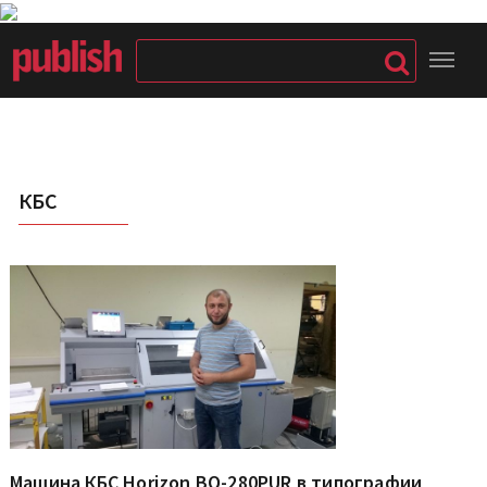
КБС
Машина КБС Horizon BQ-280PUR в типографии