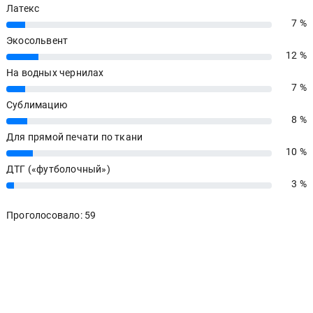
Латекс
7 %
7%
Экосольвент
12 %
12%
На водных чернилах
7 %
7%
Сублимацию
8 %
8%
Для прямой печати по ткани
10 %
10%
ДТГ («футболочный»)
3 %
3%
Проголосовало: 59