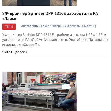
УФ-принтер Sprinter DPP 1316E заработал в РА
«Лайм»
|
|
|
|
Инсталляции
УФ-принтеры
УФ-печать
Смарт-Т
ТЕГИ
УФ-принтер Sprinter DPP 1316E с рабочим столом 1,25 х 1,55 м
установлен в РА «Лайм» (Альметьевск, Республика Татарстан)
инженером «Смарт-Т».
Читать далее