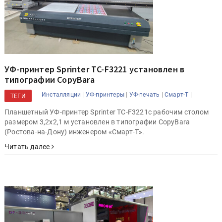
УФ-принтер Sprinter TC-F3221 установлен в
типографии CopyBara
|
|
|
|
Инсталляции
УФ-принтеры
УФ-печать
Смарт-Т
ТЕГИ
Планшетный УФ-принтер Sprinter TC-F3221с рабочим столом
размером 3,2х2,1 м установлен в типографии CopyBara
(Ростова-на-Дону) инженером «Смарт-Т».
Читать далее