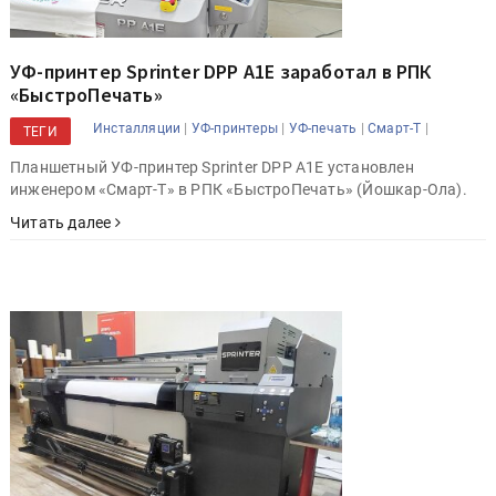
УФ-принтер Sprinter DPP A1E заработал в РПК
«БыстроПечать»
|
|
|
|
Инсталляции
УФ-принтеры
УФ-печать
Смарт-Т
ТЕГИ
Планшетный УФ-принтер Sprinter DPP A1E установлен
инженером «Смарт-Т» в РПК «БыстроПечать» (Йошкар-Ола).
Читать далее