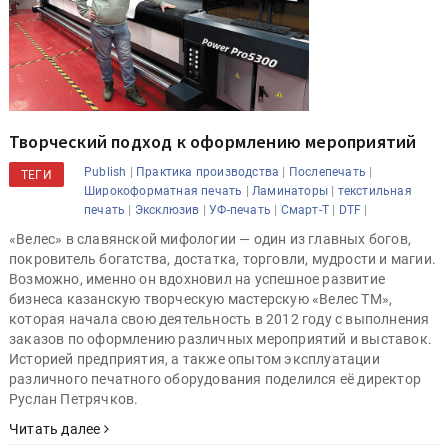
Творческий подход к оформлению мероприятий
|
|
|
Publish
Практика производства
Послепечать
ТЕГИ
|
|
Широкоформатная печать
Ламинаторы
текстильная
|
|
|
|
|
печать
Эксклюзив
УФ-печать
Смарт-Т
DTF
«Велес» в славянской мифологии — один из главных богов,
покровитель богатства, достатка, торговли, мудрости и магии.
Возможно, именно он вдохновил на успешное развитие
бизнеса казанскую творческую мастерскую «Велес ТМ»,
которая начала свою деятельность в 2012 году с выполнения
заказов по оформлению различных мероприятий и выставок.
Историей предприятия, а также опытом эксплуатации
различного печатного оборудования поделился её директор
Руслан Петрячков.
Читать далее