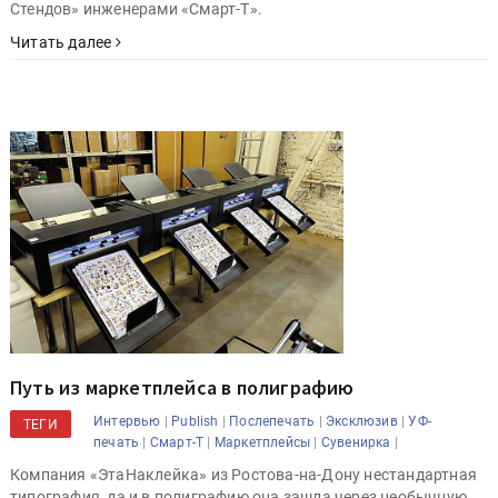
Стендов» инженерами «Смарт-Т».
Читать далее
Путь из маркетплейса в полиграфию
|
|
|
|
Интервью
Publish
Послепечать
Эксклюзив
УФ-
ТЕГИ
|
|
|
|
печать
Смарт-Т
Маркетплейсы
Сувенирка
Компания «ЭтаНаклейка» из Ростова-на-Дону нестандартная
типография, да и в полиграфию она зашла через необычную