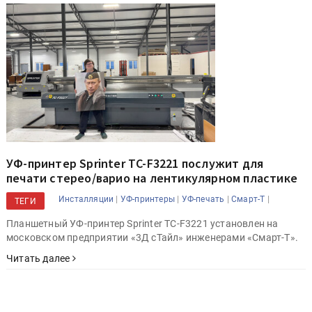
УФ-принтер Sprinter TC-F3221 послужит для
печати стерео/варио на лентикулярном пластике
|
|
|
|
Инсталляции
УФ-принтеры
УФ-печать
Смарт-Т
ТЕГИ
Планшетный УФ-принтер Sprinter TC-F3221 установлен на
московском предприятии «3Д сТайл» инженерами «Смарт-Т».
Читать далее