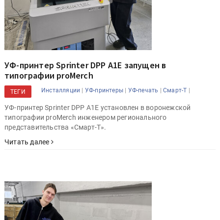
УФ-принтер Sprinter DPP A1E запущен в
типографии proMerch
|
|
|
|
Инсталляции
УФ-принтеры
УФ-печать
Смарт-Т
ТЕГИ
УФ-принтер Sprinter DPP A1E установлен в воронежской
типографии proMerch инженером регионального
представительства «Смарт-Т».
Читать далее