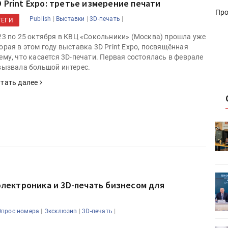
D Print Expo: третье измерение печати
Про
|
|
|
Publish
Выставки
3D-печать
ТЕГИ
23 по 25 октября в КВЦ «Сокольники» (Москва) прошла уже
орая в этом году выставка 3D Print Expo, посвящённая
ему, что касается 3D-печати. Первая состоялась в феврале
вызвала большой интерес.
тать далее
HeyGears анонсировала
УФ/3D-
полноцветный гибридный УФ/3D-
принтер G1X
ет
Росприроднадзор запускает
электроника и 3D-печать бизнесом для
«Калькулятор утилизации»
|
|
|
Опрос номера
Эксклюзив
3D-печать