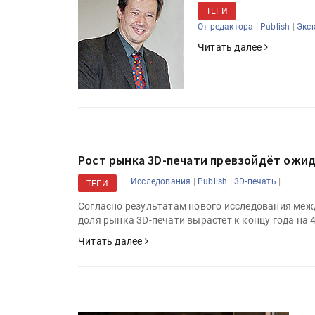
ТЕГИ
|
|
От редактора
Publish
Экс
Читать далее
Рост рынка 3D-печати превзойдёт ожид
|
|
|
Исследования
Publish
3D-печать
ТЕГИ
Согласно результатам нового исследования межд
доля рынка 3D-печати вырастет к концу года на 
Читать далее