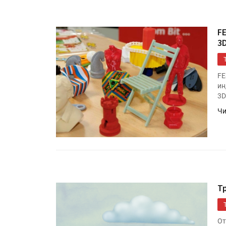
F
3
FE
ин
3D
Чи
Т
От