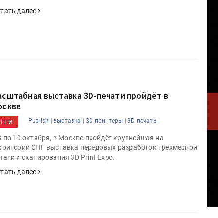
тать далее
асштабная выставка 3D-печати пройдёт в
оскве
|
|
|
|
Publish
выставка
3D-принтеры
3D-печать
ТЕГИ
8 по 10 октября, в Москве пройдёт крупнейшая на
рритории СНГ выставка передовых разработок трёхмерной
чати и сканирования 3D Print Expo.
тать далее