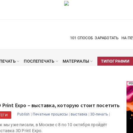
101 СПОСОБ
ЗАРАБОТАТЬ
НА ПЕ
ПЕЧАТЬ
ПОСЛЕПЕЧАТЬ
МАТЕРИАЛЫ
ТИПОГРАФИИ
Рек
РЕ
Печ
D Print Expo – выставка, которую стоит посетить
|
|
|
|
Publish
Печатные процессы
выставка
3D-печать
ТЕГИ
к мы уже писали, в Москве c 8 по 10 октября пройдёт
ставка 3D Print Expo.