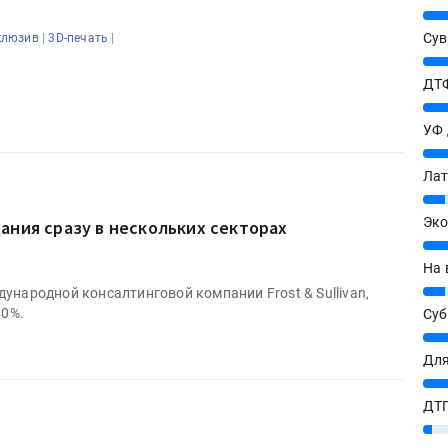
25%
|
|
Сув
клюзив
3D-печать
27%
ДТФ
20%
УФ
20%
Лат
7%
Эко
ания сразу в нескольких секторах
12%
На 
7%
ународной консалтинговой компании Frost & Sullivan,
40%.
Су
8%
Для
10%
ДТГ
3%