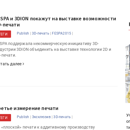
ESPA и 3DION покажут на выставке возможности
D-печати
|
|
|
Publish
3D-печать
FESPA2015
ТЕГИ
SPA поддержала некоммерческую инициативу 3D-
дустрии 3DION объединить на выставке технологии 2D и
-печати.
тать далее
ретье измерение печати
У
|
|
|
Publish
Эксклюзив
3D-печать
ТЕГИ
о
 «плоской» печати к аддитивному производству
т