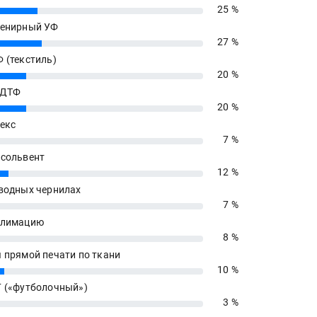
25 %
енирный УФ
27 %
 (текстиль)
20 %
 ДТФ
20 %
екс
7 %
сольвент
12 %
водных чернилах
7 %
блимацию
8 %
 прямой печати по ткани
10 %
 («футболочный»)
3 %