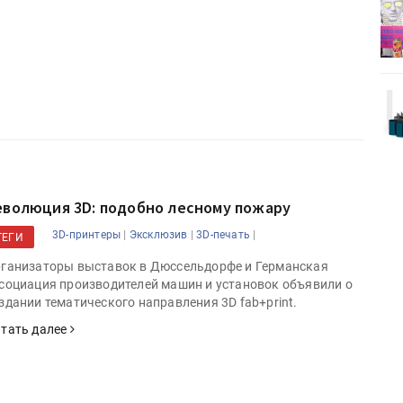
деями,
IPSA 2026 приглашает за идеями,
поставщиками и новыми
решениями для брендов
Kairos выпускает станцию
r Lava
смешения красок Ada Color Lava
еволюция 3D: подобно лесному пожару
|
|
|
3D-принтеры
Эксклюзив
3D-печать
ТЕГИ
ганизаторы выставок в Дюссельдорфе и Германская
социация производителей машин и установок объявили о
здании тематического направления 3D fab+print.
тать далее