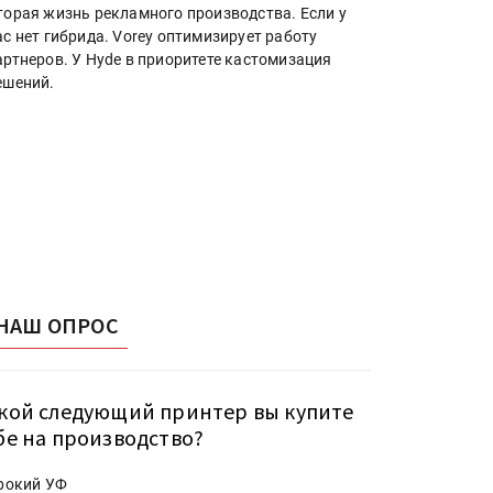
торая жизнь рекламного производства. Если у
ас нет гибрида. Vorey оптимизирует работу
артнеров. У Hyde в приоритете кастомизация
ешений.
НАШ ОПРОС
кой следующий принтер вы купите
бе на производство?
рокий УФ