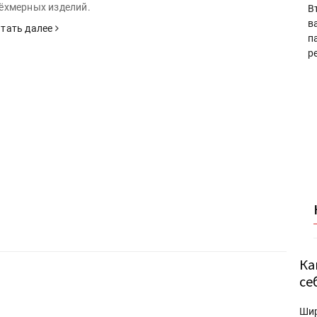
ёхмерных изделий.
В
в
тать далее
п
р
Ка
се
Ши