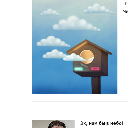
тр
Чи
Эх, нам бы в небо!