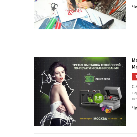
Чи
М
М
С 
те
пе
Чи